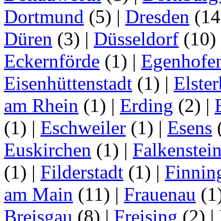
Dortmund
(5)
|
Dresden
(1
Düren
(3)
|
Düsseldorf
(10)
Eckernförde
(1)
|
Egenhofe
Eisenhüttenstadt
(1)
|
Elster
am Rhein
(1)
|
Erding
(2)
|
(1)
|
Eschweiler
(1)
|
Esens
Euskirchen
(1)
|
Falkenstei
(1)
|
Filderstadt
(1)
|
Finnin
am Main
(11)
|
Frauenau
(1
Breisgau
(8)
|
Freising
(2)
|