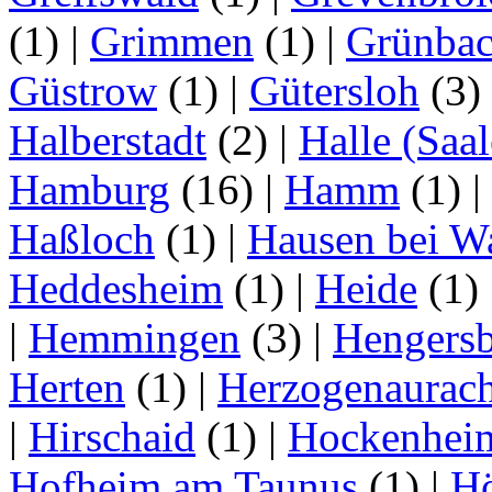
(1)
|
Grimmen
(1)
|
Grünba
Güstrow
(1)
|
Gütersloh
(3)
Halberstadt
(2)
|
Halle (Saal
Hamburg
(16)
|
Hamm
(1)
|
Haßloch
(1)
|
Hausen bei W
Heddesheim
(1)
|
Heide
(1)
|
Hemmingen
(3)
|
Hengersb
Herten
(1)
|
Herzogenaurac
|
Hirschaid
(1)
|
Hockenhei
Hofheim am Taunus
(1)
|
H