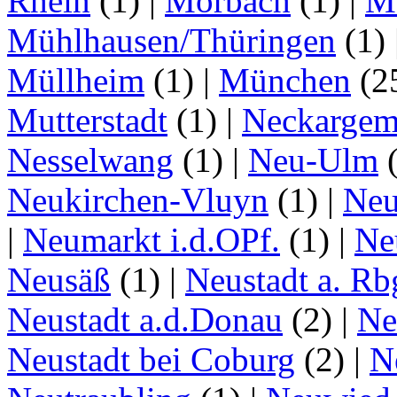
Rhein
(1)
|
Morbach
(1)
|
M
Mühlhausen/Thüringen
(1)
Müllheim
(1)
|
München
(2
Mutterstadt
(1)
|
Neckarge
Nesselwang
(1)
|
Neu-Ulm
Neukirchen-Vluyn
(1)
|
Ne
|
Neumarkt i.d.OPf.
(1)
|
Ne
Neusäß
(1)
|
Neustadt a. Rb
Neustadt a.d.Donau
(2)
|
Ne
Neustadt bei Coburg
(2)
|
N