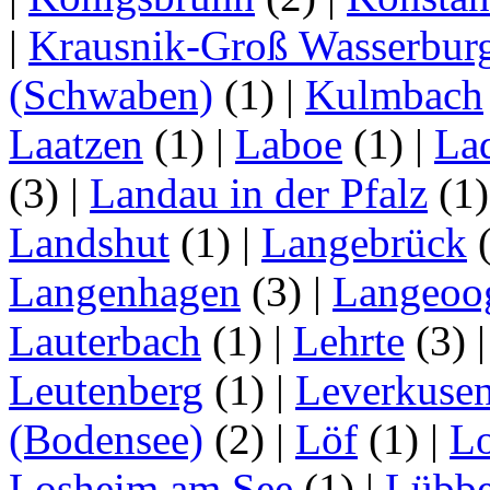
|
Krausnik-Groß Wasserbur
(Schwaben)
(1)
|
Kulmbach
Laatzen
(1)
|
Laboe
(1)
|
La
(3)
|
Landau in der Pfalz
(1
Landshut
(1)
|
Langebrück
Langenhagen
(3)
|
Langeoo
Lauterbach
(1)
|
Lehrte
(3)
Leutenberg
(1)
|
Leverkuse
(Bodensee)
(2)
|
Löf
(1)
|
Lo
Losheim am See
(1)
|
Lübb