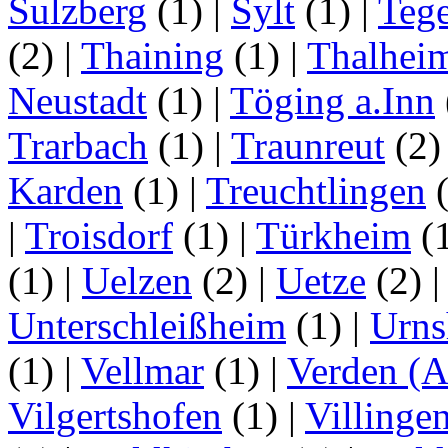
Sulzberg
(1)
|
Sylt
(1)
|
Tege
(2)
|
Thaining
(1)
|
Thalhei
Neustadt
(1)
|
Töging a.Inn
Trarbach
(1)
|
Traunreut
(2
Karden
(1)
|
Treuchtlingen
(
|
Troisdorf
(1)
|
Türkheim
(
(1)
|
Uelzen
(2)
|
Uetze
(2)
Unterschleißheim
(1)
|
Urns
(1)
|
Vellmar
(1)
|
Verden (A
Vilgertshofen
(1)
|
Villinge