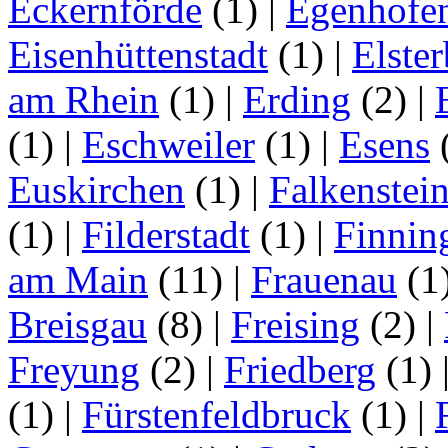
Eckernförde
(1)
|
Egenhofe
Eisenhüttenstadt
(1)
|
Elster
am Rhein
(1)
|
Erding
(2)
|
(1)
|
Eschweiler
(1)
|
Esens
Euskirchen
(1)
|
Falkenstei
(1)
|
Filderstadt
(1)
|
Finnin
am Main
(11)
|
Frauenau
(1
Breisgau
(8)
|
Freising
(2)
|
Freyung
(2)
|
Friedberg
(1)
(1)
|
Fürstenfeldbruck
(1)
|