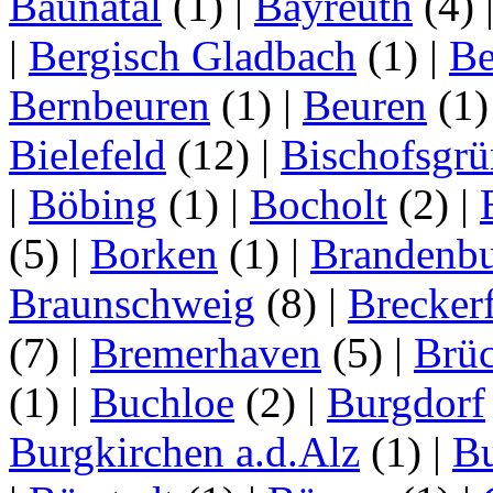
Baunatal
(1)
|
Bayreuth
(4)
|
Bergisch Gladbach
(1)
|
Be
Bernbeuren
(1)
|
Beuren
(1
Bielefeld
(12)
|
Bischofsgrü
|
Böbing
(1)
|
Bocholt
(2)
|
(5)
|
Borken
(1)
|
Brandenbu
Braunschweig
(8)
|
Brecker
(7)
|
Bremerhaven
(5)
|
Brü
(1)
|
Buchloe
(2)
|
Burgdorf
Burgkirchen a.d.Alz
(1)
|
Bu