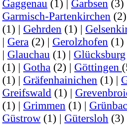
Gaggenau
(1)
|
Garbsen
(3)
Garmisch-Partenkirchen
(2
(1)
|
Gehrden
(1)
|
Gelsenki
|
Gera
(2)
|
Gerolzhofen
(1)
|
Glauchau
(1)
|
Glücksburg
(1)
|
Gotha
(2)
|
Göttingen
(1)
|
Gräfenhainichen
(1)
|
G
Greifswald
(1)
|
Grevenbroi
(1)
|
Grimmen
(1)
|
Grünba
Güstrow
(1)
|
Gütersloh
(3)