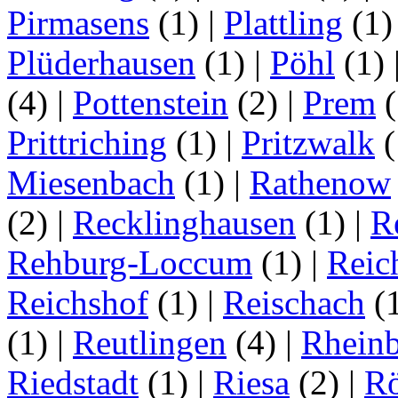
Pirmasens
(1)
|
Plattling
(1
Plüderhausen
(1)
|
Pöhl
(1)
(4)
|
Pottenstein
(2)
|
Prem
(
Prittriching
(1)
|
Pritzwalk
(
Miesenbach
(1)
|
Rathenow
(2)
|
Recklinghausen
(1)
|
R
Rehburg-Loccum
(1)
|
Reic
Reichshof
(1)
|
Reischach
(
(1)
|
Reutlingen
(4)
|
Rhein
Riedstadt
(1)
|
Riesa
(2)
|
Rö