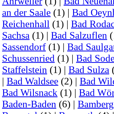
Ahrweiler
(1)
|
Bad Neuenah
an der Saale
(1)
|
Bad Oeyn
Reichenhall
(1)
|
Bad Roda
Sachsa
(1)
|
Bad Salzuflen
(
Sassendorf
(1)
|
Bad Saulga
Schussenried
(1)
|
Bad Sode
Staffelstein
(1)
|
Bad Sulza
|
Bad Waldsee
(2)
|
Bad Wil
Bad Wilsnack
(1)
|
Bad Wör
Baden-Baden
(6)
|
Bamberg