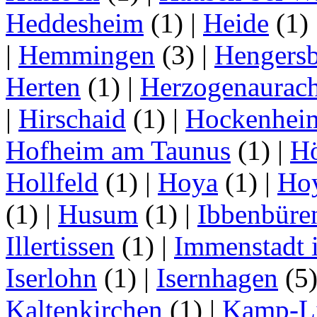
Heddesheim
(1)
|
Heide
(1)
|
Hemmingen
(3)
|
Hengersb
Herten
(1)
|
Herzogenaurac
|
Hirschaid
(1)
|
Hockenhei
Hofheim am Taunus
(1)
|
H
Hollfeld
(1)
|
Hoya
(1)
|
Ho
(1)
|
Husum
(1)
|
Ibbenbüre
Illertissen
(1)
|
Immenstadt i
Iserlohn
(1)
|
Isernhagen
(5
Kaltenkirchen
(1)
|
Kamp-Li