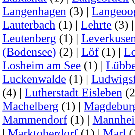
Langenhagen
(3)
|
Langeoo
Lauterbach
(1)
|
Lehrte
(3)
Leutenberg
(1)
|
Leverkuse
(Bodensee)
(2)
|
Löf
(1)
|
Lo
Losheim am See
(1)
|
Lübb
Luckenwalde
(1)
|
Ludwigsf
(4)
|
Lutherstadt Eisleben
(
Machelberg
(1)
|
Magdebur
Mammendorf
(1)
|
Mannhe
|
Marktoberdorf
(1)
|
Marl
(