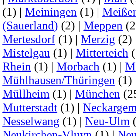
(1)
|
Meiningen
(1)
|
Meiße
(Sauerland)
(2)
|
Meppen
(2
Mertesdorf
(1)
|
Merzig
(2)
Mistelgau
(1)
|
Mitterteich
(
Rhein
(1)
|
Morbach
(1)
|
M
Mühlhausen/Thüringen
(1)
Müllheim
(1)
|
München
(2
Mutterstadt
(1)
|
Neckarge
Nesselwang
(1)
|
Neu-Ulm
Neukirchen-Vluyn
(1)
|
Ne