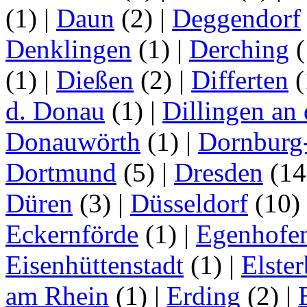
(1)
|
Daun
(2)
|
Deggendorf
Denklingen
(1)
|
Derching
(
(1)
|
Dießen
(2)
|
Differten
(
d. Donau
(1)
|
Dillingen an
Donauwörth
(1)
|
Dornburg
Dortmund
(5)
|
Dresden
(1
Düren
(3)
|
Düsseldorf
(10)
Eckernförde
(1)
|
Egenhofe
Eisenhüttenstadt
(1)
|
Elster
am Rhein
(1)
|
Erding
(2)
|