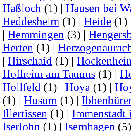
Haßloch
(1)
|
Hausen bei W
Heddesheim
(1)
|
Heide
(1)
|
Hemmingen
(3)
|
Hengersb
Herten
(1)
|
Herzogenaurac
|
Hirschaid
(1)
|
Hockenhei
Hofheim am Taunus
(1)
|
H
Hollfeld
(1)
|
Hoya
(1)
|
Ho
(1)
|
Husum
(1)
|
Ibbenbüre
Illertissen
(1)
|
Immenstadt i
Iserlohn
(1)
|
Isernhagen
(5