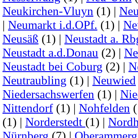
Neukirchen-Vluyn
(1)
|
Ne
|
Neumarkt i.d.OPf.
(1)
|
Ne
Neusäß
(1)
|
Neustadt a. Rb
Neustadt a.d.Donau
(2)
|
Ne
Neustadt bei Coburg
(2)
|
N
Neutraubling
(1)
|
Neuwied
Niedersachswerfen
(1)
|
Nie
Nittendorf
(1)
|
Nohfelden
(
(1)
|
Norderstedt
(1)
|
Nordh
Nürnberg
(7)
|
Oberammerg