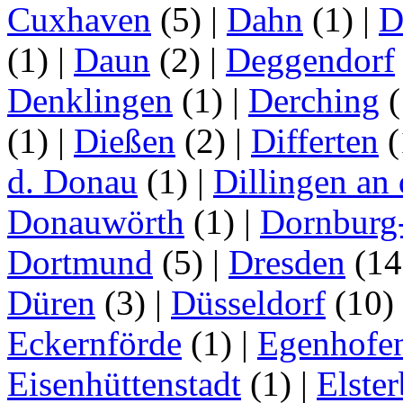
Cuxhaven
(5)
|
Dahn
(1)
|
D
(1)
|
Daun
(2)
|
Deggendorf
Denklingen
(1)
|
Derching
(
(1)
|
Dießen
(2)
|
Differten
(
d. Donau
(1)
|
Dillingen an
Donauwörth
(1)
|
Dornburg
Dortmund
(5)
|
Dresden
(1
Düren
(3)
|
Düsseldorf
(10)
Eckernförde
(1)
|
Egenhofe
Eisenhüttenstadt
(1)
|
Elster