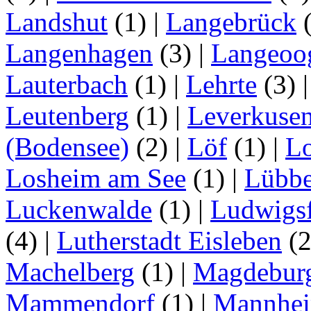
Landshut
(1)
|
Langebrück
Langenhagen
(3)
|
Langeoo
Lauterbach
(1)
|
Lehrte
(3)
Leutenberg
(1)
|
Leverkuse
(Bodensee)
(2)
|
Löf
(1)
|
Lo
Losheim am See
(1)
|
Lübb
Luckenwalde
(1)
|
Ludwigsf
(4)
|
Lutherstadt Eisleben
(
Machelberg
(1)
|
Magdebur
Mammendorf
(1)
|
Mannhe