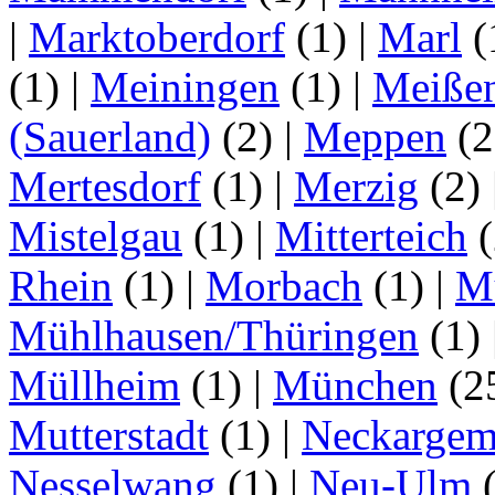
|
Marktoberdorf
(1)
|
Marl
(
(1)
|
Meiningen
(1)
|
Meiße
(Sauerland)
(2)
|
Meppen
(2
Mertesdorf
(1)
|
Merzig
(2)
Mistelgau
(1)
|
Mitterteich
(
Rhein
(1)
|
Morbach
(1)
|
M
Mühlhausen/Thüringen
(1)
Müllheim
(1)
|
München
(2
Mutterstadt
(1)
|
Neckarge
Nesselwang
(1)
|
Neu-Ulm