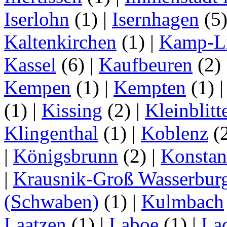
Iserlohn
(1)
|
Isernhagen
(5
Kaltenkirchen
(1)
|
Kamp-Li
Kassel
(6)
|
Kaufbeuren
(2)
Kempen
(1)
|
Kempten
(1)
(1)
|
Kissing
(2)
|
Kleinblitt
Klingenthal
(1)
|
Koblenz
(
|
Königsbrunn
(2)
|
Konstan
|
Krausnik-Groß Wasserbur
(Schwaben)
(1)
|
Kulmbach
Laatzen
(1)
|
Laboe
(1)
|
La