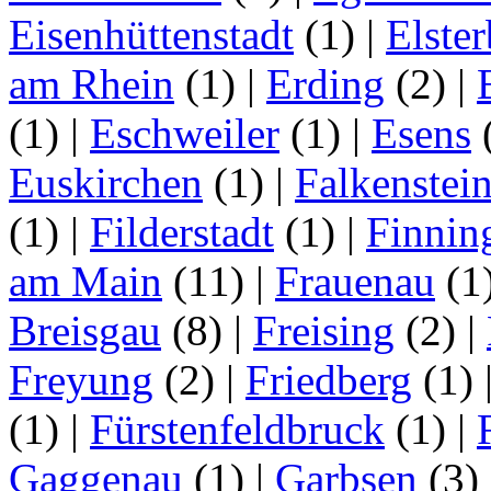
Eisenhüttenstadt
(1)
|
Elster
am Rhein
(1)
|
Erding
(2)
|
(1)
|
Eschweiler
(1)
|
Esens
Euskirchen
(1)
|
Falkenstei
(1)
|
Filderstadt
(1)
|
Finnin
am Main
(11)
|
Frauenau
(1
Breisgau
(8)
|
Freising
(2)
|
Freyung
(2)
|
Friedberg
(1)
(1)
|
Fürstenfeldbruck
(1)
|
Gaggenau
(1)
|
Garbsen
(3)