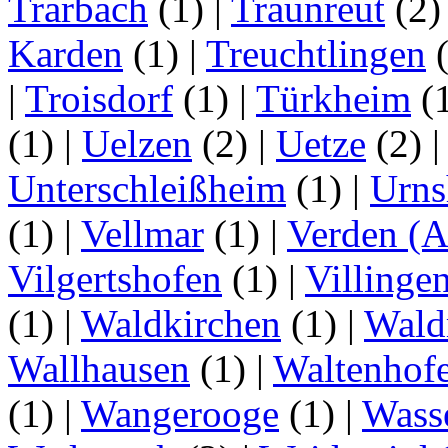
Trarbach
(1)
|
Traunreut
(2
Karden
(1)
|
Treuchtlingen
(
|
Troisdorf
(1)
|
Türkheim
(
(1)
|
Uelzen
(2)
|
Uetze
(2)
Unterschleißheim
(1)
|
Urns
(1)
|
Vellmar
(1)
|
Verden (A
Vilgertshofen
(1)
|
Villinge
(1)
|
Waldkirchen
(1)
|
Wald
Wallhausen
(1)
|
Waltenhof
(1)
|
Wangerooge
(1)
|
Wass