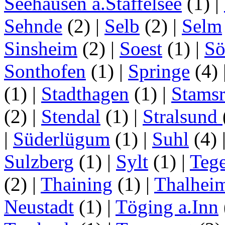
Seehausen a.Staffelsee
(1)
|
Sehnde
(2)
|
Selb
(2)
|
Selm
Sinsheim
(2)
|
Soest
(1)
|
Sö
Sonthofen
(1)
|
Springe
(4)
(1)
|
Stadthagen
(1)
|
Stamsr
(2)
|
Stendal
(1)
|
Stralsund
|
Süderlügum
(1)
|
Suhl
(4)
Sulzberg
(1)
|
Sylt
(1)
|
Tege
(2)
|
Thaining
(1)
|
Thalhei
Neustadt
(1)
|
Töging a.Inn