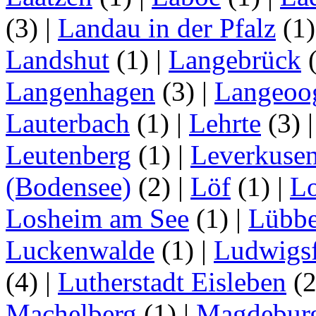
(3)
|
Landau in der Pfalz
(1
Landshut
(1)
|
Langebrück
Langenhagen
(3)
|
Langeoo
Lauterbach
(1)
|
Lehrte
(3)
Leutenberg
(1)
|
Leverkuse
(Bodensee)
(2)
|
Löf
(1)
|
Lo
Losheim am See
(1)
|
Lübb
Luckenwalde
(1)
|
Ludwigsf
(4)
|
Lutherstadt Eisleben
(
Machelberg
(1)
|
Magdebur