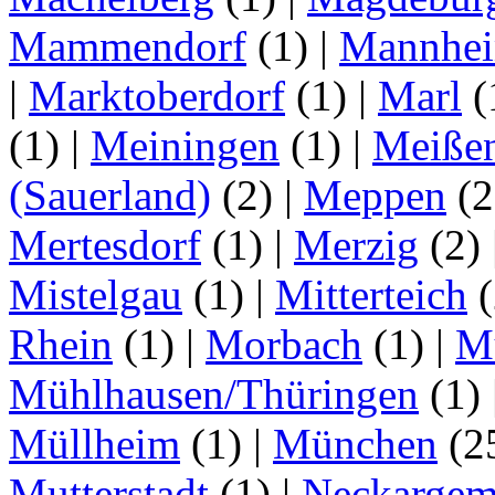
Mammendorf
(1)
|
Mannhe
|
Marktoberdorf
(1)
|
Marl
(
(1)
|
Meiningen
(1)
|
Meiße
(Sauerland)
(2)
|
Meppen
(2
Mertesdorf
(1)
|
Merzig
(2)
Mistelgau
(1)
|
Mitterteich
(
Rhein
(1)
|
Morbach
(1)
|
M
Mühlhausen/Thüringen
(1)
Müllheim
(1)
|
München
(2
Mutterstadt
(1)
|
Neckarge