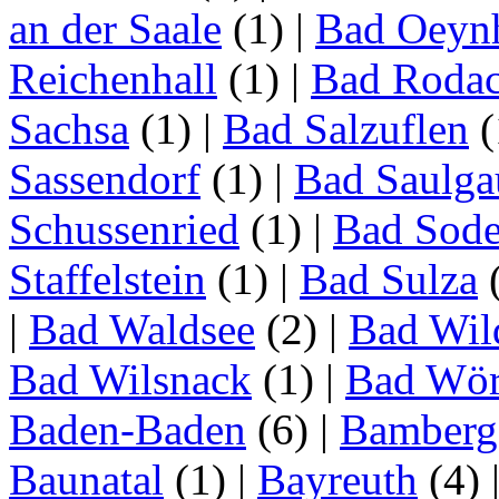
an der Saale
(1)
|
Bad Oeyn
Reichenhall
(1)
|
Bad Roda
Sachsa
(1)
|
Bad Salzuflen
(
Sassendorf
(1)
|
Bad Saulga
Schussenried
(1)
|
Bad Sode
Staffelstein
(1)
|
Bad Sulza
|
Bad Waldsee
(2)
|
Bad Wil
Bad Wilsnack
(1)
|
Bad Wör
Baden-Baden
(6)
|
Bamberg
Baunatal
(1)
|
Bayreuth
(4)