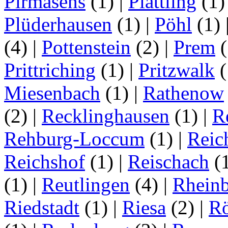
Pirmasens
(1)
|
Plattling
(1
Plüderhausen
(1)
|
Pöhl
(1)
(4)
|
Pottenstein
(2)
|
Prem
(
Prittriching
(1)
|
Pritzwalk
(
Miesenbach
(1)
|
Rathenow
(2)
|
Recklinghausen
(1)
|
R
Rehburg-Loccum
(1)
|
Reic
Reichshof
(1)
|
Reischach
(
(1)
|
Reutlingen
(4)
|
Rhein
Riedstadt
(1)
|
Riesa
(2)
|
Rö