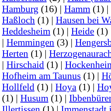
Hamburg
(16)
|
Hamm
(1)
|
Haßloch
(1)
|
Hausen bei W
Heddesheim
(1)
|
Heide
(1)
|
Hemmingen
(3)
|
Hengersb
Herten
(1)
|
Herzogenaurac
|
Hirschaid
(1)
|
Hockenhei
Hofheim am Taunus
(1)
|
H
Hollfeld
(1)
|
Hoya
(1)
|
Ho
(1)
|
Husum
(1)
|
Ibbenbüre
Illertissen
(1)
|
Immenstadt i