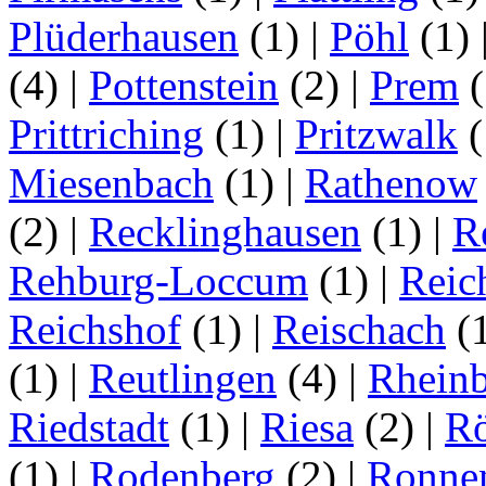
Plüderhausen
(1)
|
Pöhl
(1)
(4)
|
Pottenstein
(2)
|
Prem
(
Prittriching
(1)
|
Pritzwalk
(
Miesenbach
(1)
|
Rathenow
(2)
|
Recklinghausen
(1)
|
R
Rehburg-Loccum
(1)
|
Reic
Reichshof
(1)
|
Reischach
(
(1)
|
Reutlingen
(4)
|
Rhein
Riedstadt
(1)
|
Riesa
(2)
|
Rö
(1)
|
Rodenberg
(2)
|
Ronne