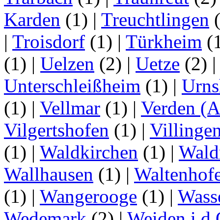
Karden
(1)
|
Treuchtlingen
(
|
Troisdorf
(1)
|
Türkheim
(
(1)
|
Uelzen
(2)
|
Uetze
(2)
Unterschleißheim
(1)
|
Urns
(1)
|
Vellmar
(1)
|
Verden (A
Vilgertshofen
(1)
|
Villinge
(1)
|
Waldkirchen
(1)
|
Wald
Wallhausen
(1)
|
Waltenhof
(1)
|
Wangerooge
(1)
|
Wass
Wedemark
(2)
|
Weiden i.d.