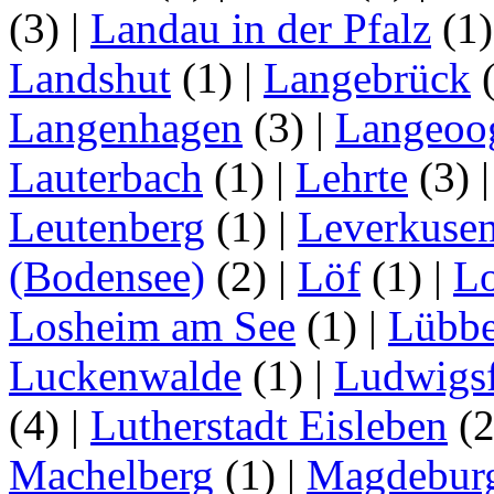
(3)
|
Landau in der Pfalz
(1
Landshut
(1)
|
Langebrück
Langenhagen
(3)
|
Langeoo
Lauterbach
(1)
|
Lehrte
(3)
Leutenberg
(1)
|
Leverkuse
(Bodensee)
(2)
|
Löf
(1)
|
Lo
Losheim am See
(1)
|
Lübb
Luckenwalde
(1)
|
Ludwigsf
(4)
|
Lutherstadt Eisleben
(
Machelberg
(1)
|
Magdebur