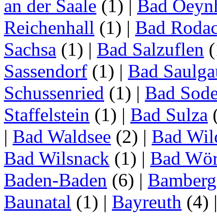
an der Saale
(1)
|
Bad Oeyn
Reichenhall
(1)
|
Bad Roda
Sachsa
(1)
|
Bad Salzuflen
(
Sassendorf
(1)
|
Bad Saulga
Schussenried
(1)
|
Bad Sode
Staffelstein
(1)
|
Bad Sulza
|
Bad Waldsee
(2)
|
Bad Wil
Bad Wilsnack
(1)
|
Bad Wör
Baden-Baden
(6)
|
Bamberg
Baunatal
(1)
|
Bayreuth
(4)