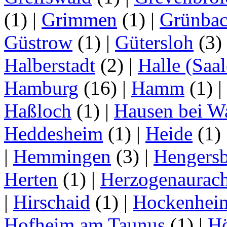
(1)
|
Grimmen
(1)
|
Grünba
Güstrow
(1)
|
Gütersloh
(3)
Halberstadt
(2)
|
Halle (Saal
Hamburg
(16)
|
Hamm
(1)
|
Haßloch
(1)
|
Hausen bei W
Heddesheim
(1)
|
Heide
(1)
|
Hemmingen
(3)
|
Hengersb
Herten
(1)
|
Herzogenaurac
|
Hirschaid
(1)
|
Hockenhei
Hofheim am Taunus
(1)
|
H