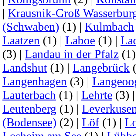
|
Krausnik-Groß Wasserbur
(Schwaben)
(1)
|
Kulmbach
Laatzen
(1)
|
Laboe
(1)
|
La
(3)
|
Landau in der Pfalz
(1
Landshut
(1)
|
Langebrück
Langenhagen
(3)
|
Langeoo
Lauterbach
(1)
|
Lehrte
(3)
Leutenberg
(1)
|
Leverkuse
(Bodensee)
(2)
|
Löf
(1)
|
Lo
Losheim am See
(1)
|
Lübb