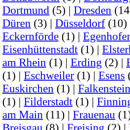
Dortmund
(5)
|
Dresden
(1
Düren
(3)
|
Düsseldorf
(10)
Eckernförde
(1)
|
Egenhofe
Eisenhüttenstadt
(1)
|
Elster
am Rhein
(1)
|
Erding
(2)
|
(1)
|
Eschweiler
(1)
|
Esens
Euskirchen
(1)
|
Falkenstei
(1)
|
Filderstadt
(1)
|
Finnin
am Main
(11)
|
Frauenau
(1
Breisgau
(8)
|
Freising
(2)
|