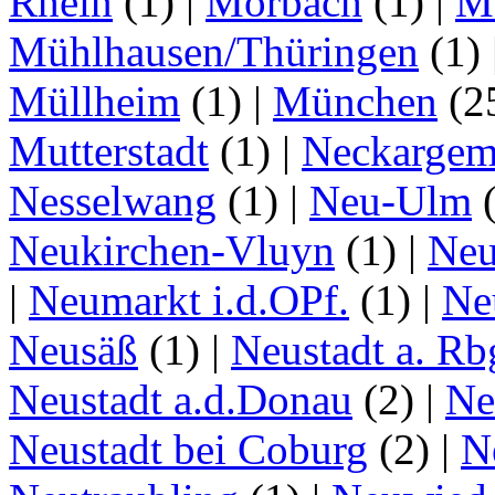
Rhein
(1)
|
Morbach
(1)
|
M
Mühlhausen/Thüringen
(1)
Müllheim
(1)
|
München
(2
Mutterstadt
(1)
|
Neckarge
Nesselwang
(1)
|
Neu-Ulm
Neukirchen-Vluyn
(1)
|
Ne
|
Neumarkt i.d.OPf.
(1)
|
Ne
Neusäß
(1)
|
Neustadt a. Rb
Neustadt a.d.Donau
(2)
|
Ne
Neustadt bei Coburg
(2)
|
N