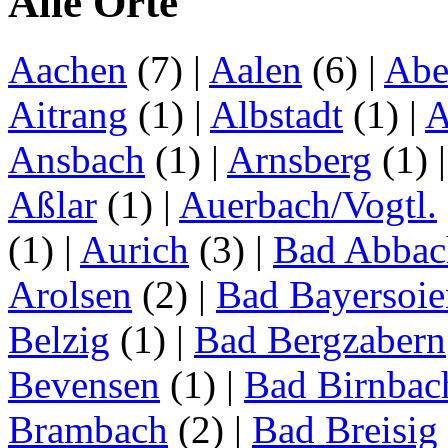
Alle Orte
Aachen
(7)
|
Aalen
(6)
|
Abe
Aitrang
(1)
|
Albstadt
(1)
|
A
Ansbach
(1)
|
Arnsberg
(1)
Aßlar
(1)
|
Auerbach/Vogtl.
(1)
|
Aurich
(3)
|
Bad Abbac
Arolsen
(2)
|
Bad Bayersoie
Belzig
(1)
|
Bad Bergzabern
Bevensen
(1)
|
Bad Birnbac
Brambach
(2)
|
Bad Breisig