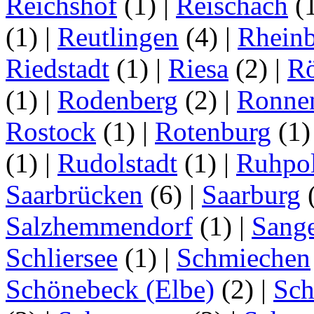
Reichshof
(1)
|
Reischach
(
(1)
|
Reutlingen
(4)
|
Rhein
Riedstadt
(1)
|
Riesa
(2)
|
Rö
(1)
|
Rodenberg
(2)
|
Ronne
Rostock
(1)
|
Rotenburg
(1
(1)
|
Rudolstadt
(1)
|
Ruhpo
Saarbrücken
(6)
|
Saarburg
Salzhemmendorf
(1)
|
Sang
Schliersee
(1)
|
Schmiechen
Schönebeck (Elbe)
(2)
|
Sc