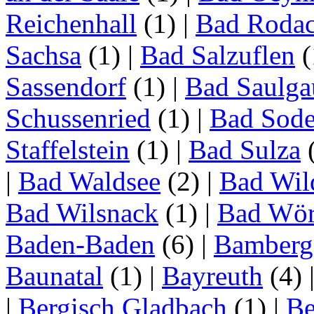
Reichenhall
(1)
|
Bad Roda
Sachsa
(1)
|
Bad Salzuflen
(
Sassendorf
(1)
|
Bad Saulga
Schussenried
(1)
|
Bad Sode
Staffelstein
(1)
|
Bad Sulza
|
Bad Waldsee
(2)
|
Bad Wil
Bad Wilsnack
(1)
|
Bad Wör
Baden-Baden
(6)
|
Bamberg
Baunatal
(1)
|
Bayreuth
(4)
|
Bergisch Gladbach
(1)
|
Be