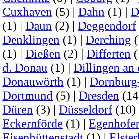
Cuxhaven
(5)
|
Dahn
(1)
|
D
(1)
|
Daun
(2)
|
Deggendorf
Denklingen
(1)
|
Derching
(
(1)
|
Dießen
(2)
|
Differten
(
d. Donau
(1)
|
Dillingen an
Donauwörth
(1)
|
Dornburg
Dortmund
(5)
|
Dresden
(1
Düren
(3)
|
Düsseldorf
(10)
Eckernförde
(1)
|
Egenhofe
Eisenhüttenstadt
(1)
|
Elster