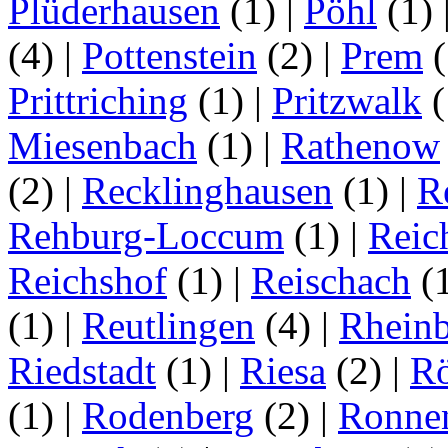
Plüderhausen
(1)
|
Pöhl
(1)
(4)
|
Pottenstein
(2)
|
Prem
(
Prittriching
(1)
|
Pritzwalk
(
Miesenbach
(1)
|
Rathenow
(2)
|
Recklinghausen
(1)
|
R
Rehburg-Loccum
(1)
|
Reic
Reichshof
(1)
|
Reischach
(
(1)
|
Reutlingen
(4)
|
Rhein
Riedstadt
(1)
|
Riesa
(2)
|
Rö
(1)
|
Rodenberg
(2)
|
Ronne