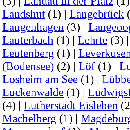
(3)
|
Landau in der Pfalz
(1
Landshut
(1)
|
Langebrück
Langenhagen
(3)
|
Langeoo
Lauterbach
(1)
|
Lehrte
(3)
Leutenberg
(1)
|
Leverkuse
(Bodensee)
(2)
|
Löf
(1)
|
Lo
Losheim am See
(1)
|
Lübb
Luckenwalde
(1)
|
Ludwigsf
(4)
|
Lutherstadt Eisleben
(
Machelberg
(1)
|
Magdebur