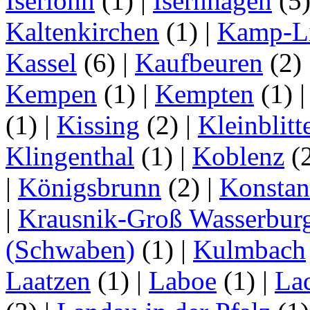
Iserlohn
(1)
|
Isernhagen
(5
Kaltenkirchen
(1)
|
Kamp-Li
Kassel
(6)
|
Kaufbeuren
(2)
Kempen
(1)
|
Kempten
(1)
(1)
|
Kissing
(2)
|
Kleinblitt
Klingenthal
(1)
|
Koblenz
(
|
Königsbrunn
(2)
|
Konstan
|
Krausnik-Groß Wasserbur
(Schwaben)
(1)
|
Kulmbach
Laatzen
(1)
|
Laboe
(1)
|
La