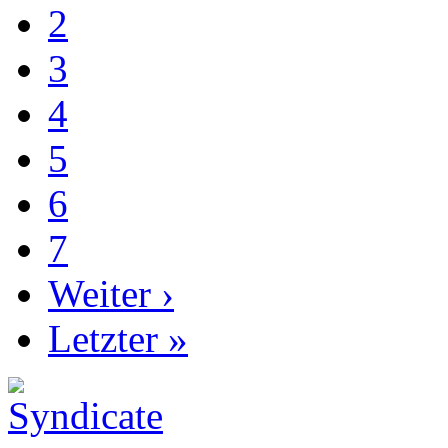
2
3
4
5
6
7
Weiter ›
Letzter »