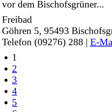
vor dem Bischofsgrüner...
Freibad
Göhren 5, 95493 Bischofsg
Telefon (09276) 288 |
E-Mai
1
2
3
4
5