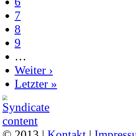
6
7
8
9
…
Weiter ›
Letzter »
© 2013 |
Kontakt
|
Impress