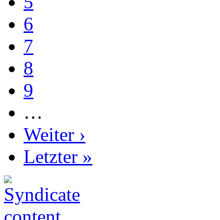
5
6
7
8
9
…
Weiter ›
Letzter »