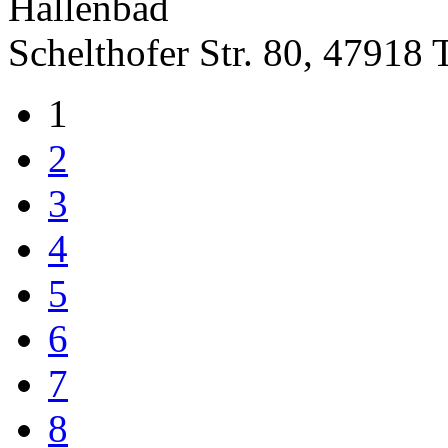
Hallenbad
Schelthofer Str. 80, 47918 
1
2
3
4
5
6
7
8