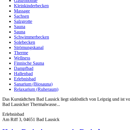
Gastronomie
Kleinkinderbecken
Massage
Sachsen
Salzgrotte
Sauna
Sauna
Schwimmerbecken
Solebecken
Strömungskanal
Therme
Wellness
Finnische Sauna
Dampfbad
Hallenbad
Erlebnisbad
Sanarium (Biosauna)
Relaxarium (Ruheraum)
Das Kurstädtchen Bad Lausick liegt südöstlich von Leipzig und ist von
Bad Lausicker Thermalwasse...
Erlebnisbad
Am Riff 3, 04651 Bad Lausick