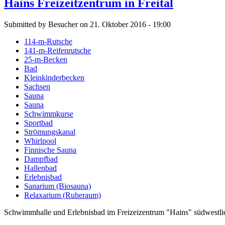
Hains Freizeitzentrum in Freital
Submitted by Besucher on 21. Oktober 2016 - 19:00
114-m-Rutsche
141-m-Reifenrutsche
25-m-Becken
Bad
Kleinkinderbecken
Sachsen
Sauna
Sauna
Schwimmkurse
Sportbad
Strömungskanal
Whirlpool
Finnische Sauna
Dampfbad
Hallenbad
Erlebnisbad
Sanarium (Biosauna)
Relaxarium (Ruheraum)
Schwimmhalle und Erlebnisbad im Freizeizentrum "Hains" südwestli