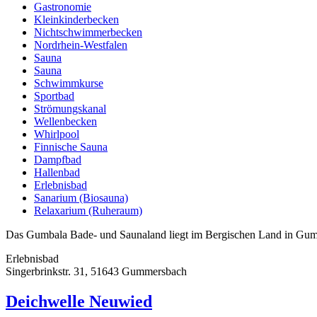
Gastronomie
Kleinkinderbecken
Nichtschwimmerbecken
Nordrhein-Westfalen
Sauna
Sauna
Schwimmkurse
Sportbad
Strömungskanal
Wellenbecken
Whirlpool
Finnische Sauna
Dampfbad
Hallenbad
Erlebnisbad
Sanarium (Biosauna)
Relaxarium (Ruheraum)
Das Gumbala Bade- und Saunaland liegt im Bergischen Land in Gu
Erlebnisbad
Singerbrinkstr. 31, 51643 Gummersbach
Deichwelle Neuwied