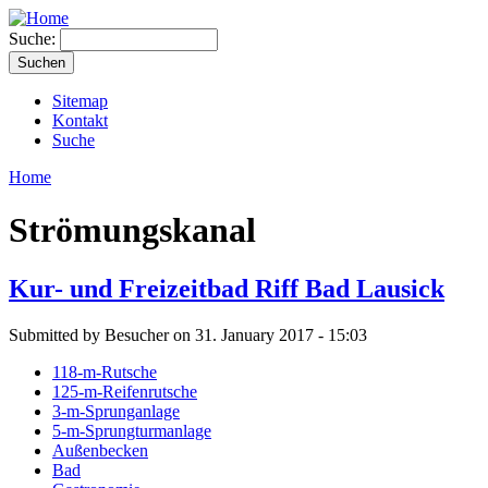
Suche:
Sitemap
Kontakt
Suche
Home
Strömungskanal
Kur- und Freizeitbad Riff Bad Lausick
Submitted by Besucher on 31. January 2017 - 15:03
118-m-Rutsche
125-m-Reifenrutsche
3-m-Sprunganlage
5-m-Sprungturmanlage
Außenbecken
Bad