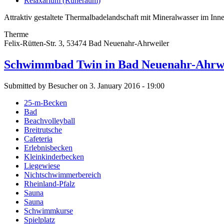
Relaxarium (Ruheraum)
Attraktiv gestaltete Thermalbadelandschaft mit Mineralwasser im In
Therme
Felix-Rütten-Str. 3, 53474 Bad Neuenahr-Ahrweiler
Schwimmbad Twin in Bad Neuenahr-Ahrw
Submitted by Besucher on 3. January 2016 - 19:00
25-m-Becken
Bad
Beachvolleyball
Breitrutsche
Cafeteria
Erlebnisbecken
Kleinkinderbecken
Liegewiese
Nichtschwimmerbereich
Rheinland-Pfalz
Sauna
Sauna
Schwimmkurse
Spielplatz