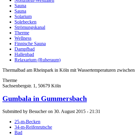
Nordrhein-Westfalen
Sauna
Sauna
Solarium
Solebecken
Strömungskanal
Therme
Wellness
Finnische Sauna
Dampfbad
Hallenbad
Relaxarium (Ruheraum)
Thermalbad am Rheinpark in Köln mit Wassertemperaturen zwischen 
Therme
Sachsenbergstr. 1, 50679 Köln
Gumbala in Gummersbach
Submitted by Besucher on 30. August 2015 - 21:31
25-m-Becken
34-m-Reifenrutsche
Bad