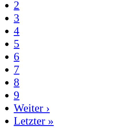
2
3
4
5
6
7
8
9
Weiter ›
Letzter »