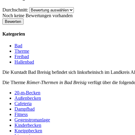
Durchschnitt:
Noch keine Bewertungen vorhanden
Kategorien
Bad
Therme
Freibad
Hallenbad
Die Kurstadt Bad Breisig befindet sich linksrheinisch im Landkrei
Die Therme
Römer-Thermen in Bad Breisig
verfügt über die folgend
20-m-Becken
Außenbecken
Cafeteria
Dampfbad
Fitness
Gegenstromanlage
Kinderbecken
Kneippbecken