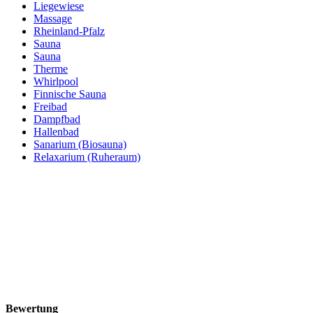
Liegewiese
Massage
Rheinland-Pfalz
Sauna
Sauna
Therme
Whirlpool
Finnische Sauna
Freibad
Dampfbad
Hallenbad
Sanarium (Biosauna)
Relaxarium (Ruheraum)
Bewertung