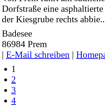
Dorfstraße eine asphaltiert
der Kiesgrube rechts abbie..
Badesee
86984 Prem
|
E-Mail schreiben
|
Homep
1
2
3
4