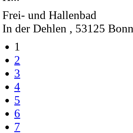
Frei- und Hallenbad
In der Dehlen , 53125 Bon
1
2
3
4
5
6
7