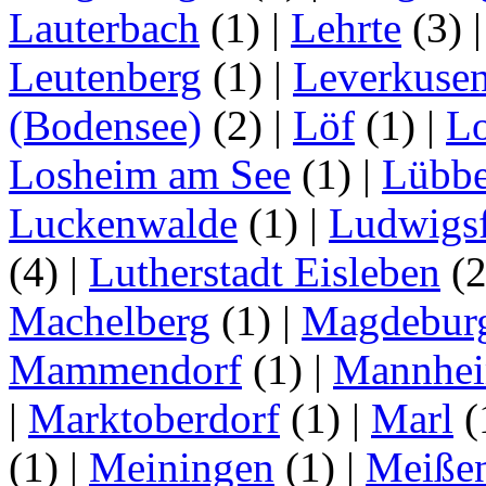
Lauterbach
(1)
|
Lehrte
(3)
Leutenberg
(1)
|
Leverkuse
(Bodensee)
(2)
|
Löf
(1)
|
Lo
Losheim am See
(1)
|
Lübb
Luckenwalde
(1)
|
Ludwigsf
(4)
|
Lutherstadt Eisleben
(
Machelberg
(1)
|
Magdebur
Mammendorf
(1)
|
Mannhe
|
Marktoberdorf
(1)
|
Marl
(
(1)
|
Meiningen
(1)
|
Meiße