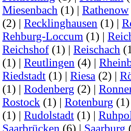
Miesenbach
(1)
|
Rathenow
(2)
|
Recklinghausen
(1)
|
R
Rehburg-Loccum
(1)
|
Reic
Reichshof
(1)
|
Reischach
(
(1)
|
Reutlingen
(4)
|
Rhein
Riedstadt
(1)
|
Riesa
(2)
|
Rö
(1)
|
Rodenberg
(2)
|
Ronne
Rostock
(1)
|
Rotenburg
(1
(1)
|
Rudolstadt
(1)
|
Ruhpo
Saarbrücken
(6)
|
Saarburg