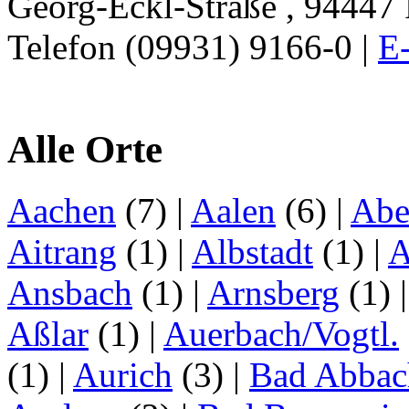
Georg-Eckl-Straße , 94447 P
Telefon (09931) 9166-0 |
E-
Alle Orte
Aachen
(7)
|
Aalen
(6)
|
Abe
Aitrang
(1)
|
Albstadt
(1)
|
A
Ansbach
(1)
|
Arnsberg
(1)
Aßlar
(1)
|
Auerbach/Vogtl.
(1)
|
Aurich
(3)
|
Bad Abbac