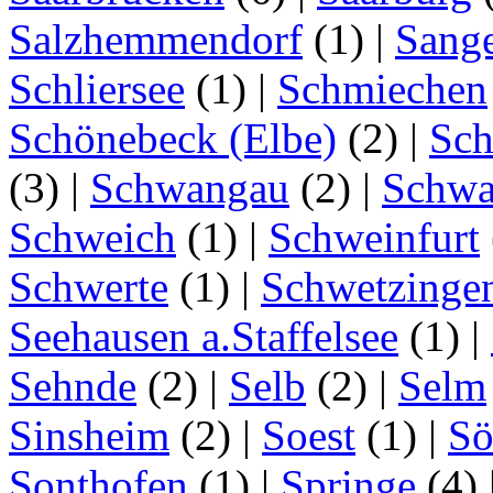
Salzhemmendorf
(1)
|
Sang
Schliersee
(1)
|
Schmiechen
Schönebeck (Elbe)
(2)
|
Sc
(3)
|
Schwangau
(2)
|
Schwa
Schweich
(1)
|
Schweinfurt
Schwerte
(1)
|
Schwetzinge
Seehausen a.Staffelsee
(1)
|
Sehnde
(2)
|
Selb
(2)
|
Selm
Sinsheim
(2)
|
Soest
(1)
|
Sö
Sonthofen
(1)
|
Springe
(4)