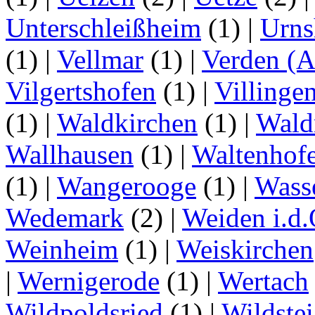
Unterschleißheim
(1)
|
Urns
(1)
|
Vellmar
(1)
|
Verden (A
Vilgertshofen
(1)
|
Villinge
(1)
|
Waldkirchen
(1)
|
Wald
Wallhausen
(1)
|
Waltenhof
(1)
|
Wangerooge
(1)
|
Wass
Wedemark
(2)
|
Weiden i.d.
Weinheim
(1)
|
Weiskirchen
|
Wernigerode
(1)
|
Wertach
Wildpoldsried
(1)
|
Wildste