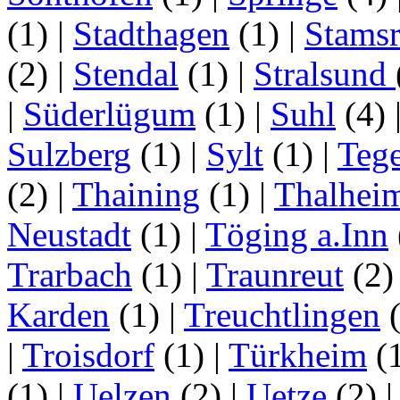
(1)
|
Stadthagen
(1)
|
Stamsr
(2)
|
Stendal
(1)
|
Stralsund
|
Süderlügum
(1)
|
Suhl
(4)
Sulzberg
(1)
|
Sylt
(1)
|
Tege
(2)
|
Thaining
(1)
|
Thalhei
Neustadt
(1)
|
Töging a.Inn
Trarbach
(1)
|
Traunreut
(2
Karden
(1)
|
Treuchtlingen
(
|
Troisdorf
(1)
|
Türkheim
(
(1)
|
Uelzen
(2)
|
Uetze
(2)