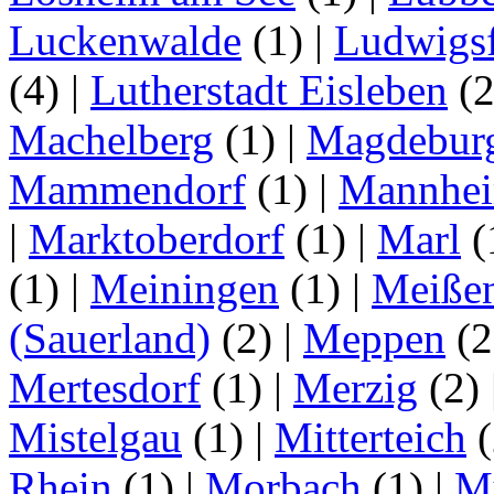
Luckenwalde
(1)
|
Ludwigsf
(4)
|
Lutherstadt Eisleben
(
Machelberg
(1)
|
Magdebur
Mammendorf
(1)
|
Mannhe
|
Marktoberdorf
(1)
|
Marl
(
(1)
|
Meiningen
(1)
|
Meiße
(Sauerland)
(2)
|
Meppen
(2
Mertesdorf
(1)
|
Merzig
(2)
Mistelgau
(1)
|
Mitterteich
(
Rhein
(1)
|
Morbach
(1)
|
M