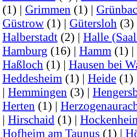
(1)
|
Grimmen
(1)
|
Grünba
Güstrow
(1)
|
Gütersloh
(3)
Halberstadt
(2)
|
Halle (Saal
Hamburg
(16)
|
Hamm
(1)
|
Haßloch
(1)
|
Hausen bei W
Heddesheim
(1)
|
Heide
(1)
|
Hemmingen
(3)
|
Hengersb
Herten
(1)
|
Herzogenaurac
|
Hirschaid
(1)
|
Hockenhei
Hofheim am Taunus
(1)
|
H