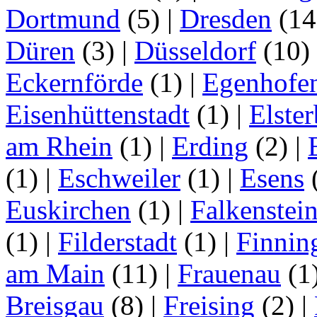
Dortmund
(5)
|
Dresden
(1
Düren
(3)
|
Düsseldorf
(10)
Eckernförde
(1)
|
Egenhofe
Eisenhüttenstadt
(1)
|
Elster
am Rhein
(1)
|
Erding
(2)
|
(1)
|
Eschweiler
(1)
|
Esens
Euskirchen
(1)
|
Falkenstei
(1)
|
Filderstadt
(1)
|
Finnin
am Main
(11)
|
Frauenau
(1
Breisgau
(8)
|
Freising
(2)
|