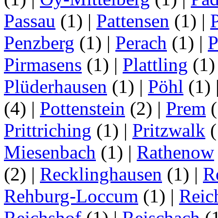
Passau
(1)
|
Pattensen
(1)
|
Penzberg
(1)
|
Perach
(1)
|
P
Pirmasens
(1)
|
Plattling
(1
Plüderhausen
(1)
|
Pöhl
(1)
(4)
|
Pottenstein
(2)
|
Prem
(
Prittriching
(1)
|
Pritzwalk
(
Miesenbach
(1)
|
Rathenow
(2)
|
Recklinghausen
(1)
|
R
Rehburg-Loccum
(1)
|
Reic
Reichshof
(1)
|
Reischach
(