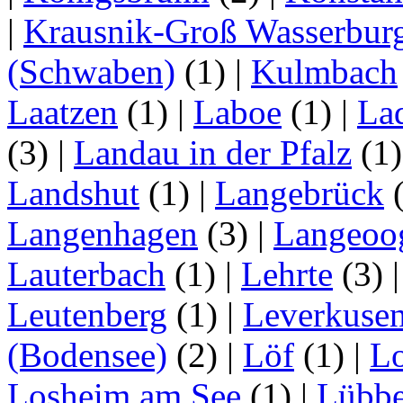
|
Krausnik-Groß Wasserbur
(Schwaben)
(1)
|
Kulmbach
Laatzen
(1)
|
Laboe
(1)
|
La
(3)
|
Landau in der Pfalz
(1
Landshut
(1)
|
Langebrück
Langenhagen
(3)
|
Langeoo
Lauterbach
(1)
|
Lehrte
(3)
Leutenberg
(1)
|
Leverkuse
(Bodensee)
(2)
|
Löf
(1)
|
Lo
Losheim am See
(1)
|
Lübb