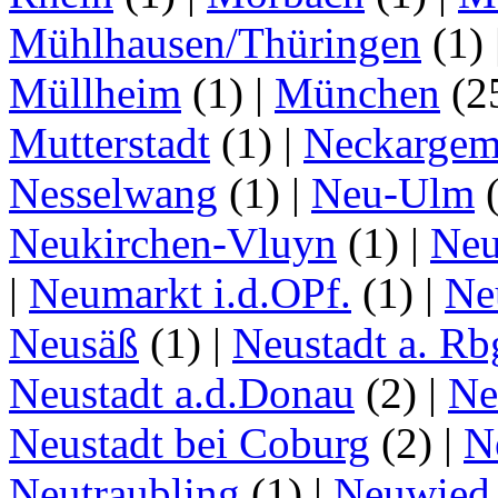
Mühlhausen/Thüringen
(1)
Müllheim
(1)
|
München
(2
Mutterstadt
(1)
|
Neckarge
Nesselwang
(1)
|
Neu-Ulm
Neukirchen-Vluyn
(1)
|
Ne
|
Neumarkt i.d.OPf.
(1)
|
Ne
Neusäß
(1)
|
Neustadt a. Rb
Neustadt a.d.Donau
(2)
|
Ne
Neustadt bei Coburg
(2)
|
N
Neutraubling
(1)
|
Neuwied