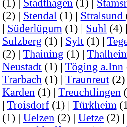
(1)
|
Stadthagen
(1)
|
Stamsr
(2)
|
Stendal
(1)
|
Stralsund
|
Süderlügum
(1)
|
Suhl
(4)
Sulzberg
(1)
|
Sylt
(1)
|
Tege
(2)
|
Thaining
(1)
|
Thalhei
Neustadt
(1)
|
Töging a.Inn
Trarbach
(1)
|
Traunreut
(2
Karden
(1)
|
Treuchtlingen
(
|
Troisdorf
(1)
|
Türkheim
(
(1)
|
Uelzen
(2)
|
Uetze
(2)