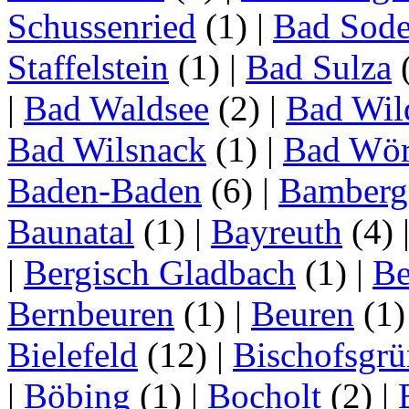
Schussenried
(1)
|
Bad Sode
Staffelstein
(1)
|
Bad Sulza
|
Bad Waldsee
(2)
|
Bad Wil
Bad Wilsnack
(1)
|
Bad Wör
Baden-Baden
(6)
|
Bamberg
Baunatal
(1)
|
Bayreuth
(4)
|
Bergisch Gladbach
(1)
|
Be
Bernbeuren
(1)
|
Beuren
(1
Bielefeld
(12)
|
Bischofsgrü
|
Böbing
(1)
|
Bocholt
(2)
|