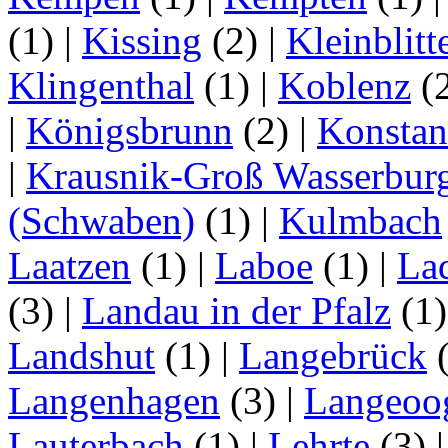
(1)
|
Kissing
(2)
|
Kleinblitt
Klingenthal
(1)
|
Koblenz
(
|
Königsbrunn
(2)
|
Konstan
|
Krausnik-Groß Wasserbur
(Schwaben)
(1)
|
Kulmbach
Laatzen
(1)
|
Laboe
(1)
|
La
(3)
|
Landau in der Pfalz
(1
Landshut
(1)
|
Langebrück
Langenhagen
(3)
|
Langeoo
Lauterbach
(1)
|
Lehrte
(3)