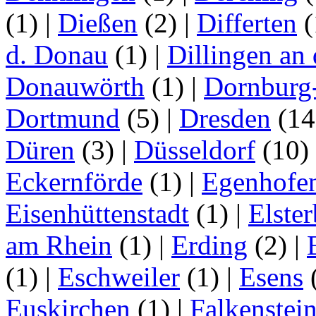
(1)
|
Dießen
(2)
|
Differten
(
d. Donau
(1)
|
Dillingen an
Donauwörth
(1)
|
Dornburg
Dortmund
(5)
|
Dresden
(1
Düren
(3)
|
Düsseldorf
(10)
Eckernförde
(1)
|
Egenhofe
Eisenhüttenstadt
(1)
|
Elster
am Rhein
(1)
|
Erding
(2)
|
(1)
|
Eschweiler
(1)
|
Esens
Euskirchen
(1)
|
Falkenstei