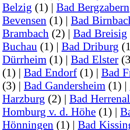
Belzig
(1)
|
Bad Bergzabern
Bevensen
(1)
|
Bad Birnbac
Brambach
(2)
|
Bad Breisig
Buchau
(1)
|
Bad Driburg
(
Dürrheim
(1)
|
Bad Elster
(
(1)
|
Bad Endorf
(1)
|
Bad F
(3)
|
Bad Gandersheim
(1)
|
Harzburg
(2)
|
Bad Herrena
Homburg v. d. Höhe
(1)
|
B
Hönningen
(1)
|
Bad Kissin