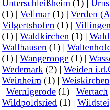
Unterschleißheim
(1)
|
Urns
(1)
|
Vellmar
(1)
|
Verden (A
Vilgertshofen
(1)
|
Villinge
(1)
|
Waldkirchen
(1)
|
Wald
Wallhausen
(1)
|
Waltenhof
(1)
|
Wangerooge
(1)
|
Wass
Wedemark
(2)
|
Weiden i.d.
Weinheim
(1)
|
Weiskirchen
|
Wernigerode
(1)
|
Wertach
Wildpoldsried
(1)
|
Wildste