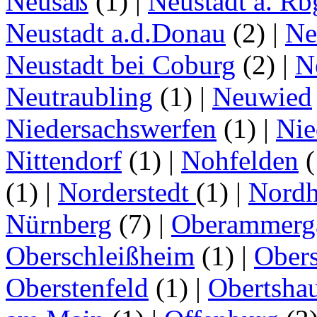
Neusäß
(1)
|
Neustadt a. Rb
Neustadt a.d.Donau
(2)
|
Ne
Neustadt bei Coburg
(2)
|
N
Neutraubling
(1)
|
Neuwied
Niedersachswerfen
(1)
|
Nie
Nittendorf
(1)
|
Nohfelden
(
(1)
|
Norderstedt
(1)
|
Nordh
Nürnberg
(7)
|
Oberammerg
Oberschleißheim
(1)
|
Obers
Oberstenfeld
(1)
|
Obertsha