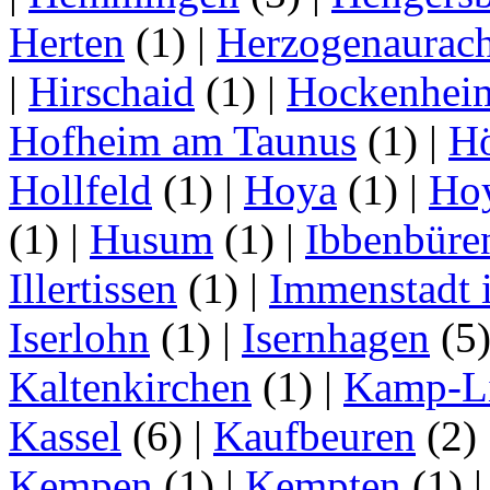
Herten
(1)
|
Herzogenaurac
|
Hirschaid
(1)
|
Hockenhei
Hofheim am Taunus
(1)
|
H
Hollfeld
(1)
|
Hoya
(1)
|
Ho
(1)
|
Husum
(1)
|
Ibbenbüre
Illertissen
(1)
|
Immenstadt i
Iserlohn
(1)
|
Isernhagen
(5
Kaltenkirchen
(1)
|
Kamp-Li
Kassel
(6)
|
Kaufbeuren
(2)
Kempen
(1)
|
Kempten
(1)