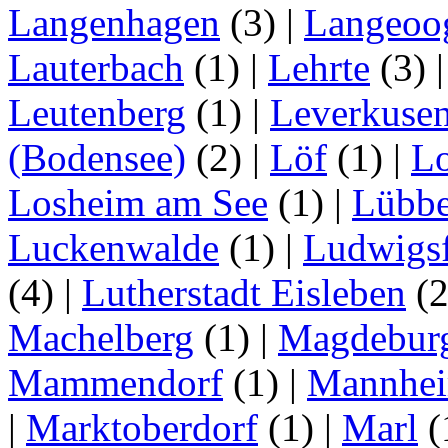
Langenhagen
(3)
|
Langeoo
Lauterbach
(1)
|
Lehrte
(3)
Leutenberg
(1)
|
Leverkuse
(Bodensee)
(2)
|
Löf
(1)
|
Lo
Losheim am See
(1)
|
Lübb
Luckenwalde
(1)
|
Ludwigsf
(4)
|
Lutherstadt Eisleben
(
Machelberg
(1)
|
Magdebur
Mammendorf
(1)
|
Mannhe
|
Marktoberdorf
(1)
|
Marl
(