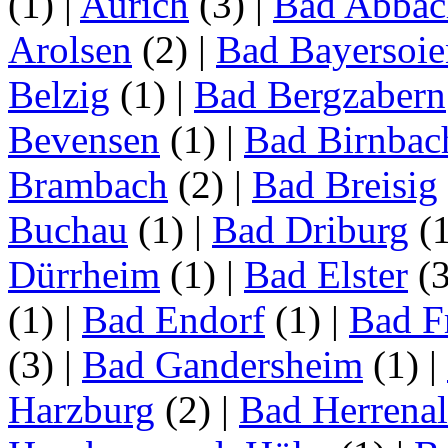
(1)
|
Aurich
(3)
|
Bad Abbac
Arolsen
(2)
|
Bad Bayersoie
Belzig
(1)
|
Bad Bergzabern
Bevensen
(1)
|
Bad Birnbac
Brambach
(2)
|
Bad Breisig
Buchau
(1)
|
Bad Driburg
(
Dürrheim
(1)
|
Bad Elster
(
(1)
|
Bad Endorf
(1)
|
Bad F
(3)
|
Bad Gandersheim
(1)
|
Harzburg
(2)
|
Bad Herrena