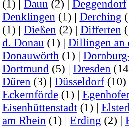
(1)
|
Daun
(2)
|
Deggendorf
Denklingen
(1)
|
Derching
(
(1)
|
Dießen
(2)
|
Differten
(
d. Donau
(1)
|
Dillingen an
Donauwörth
(1)
|
Dornburg
Dortmund
(5)
|
Dresden
(1
Düren
(3)
|
Düsseldorf
(10)
Eckernförde
(1)
|
Egenhofe
Eisenhüttenstadt
(1)
|
Elster
am Rhein
(1)
|
Erding
(2)
|