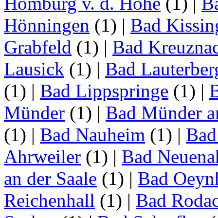
Homburg v. d. Höhe
(1)
|
B
Hönningen
(1)
|
Bad Kissin
Grabfeld
(1)
|
Bad Kreuzna
Lausick
(1)
|
Bad Lauterber
(1)
|
Bad Lippspringe
(1)
|
Münder
(1)
|
Bad Münder a
(1)
|
Bad Nauheim
(1)
|
Bad
Ahrweiler
(1)
|
Bad Neuenah
an der Saale
(1)
|
Bad Oeyn
Reichenhall
(1)
|
Bad Roda