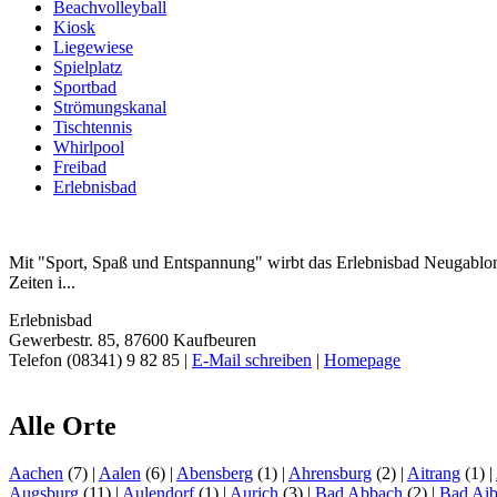
Beachvolleyball
Kiosk
Liegewiese
Spielplatz
Sportbad
Strömungskanal
Tischtennis
Whirlpool
Freibad
Erlebnisbad
Mit "Sport, Spaß und Entspannung" wirbt das Erlebnisbad Neugablo
Zeiten i...
Erlebnisbad
Gewerbestr. 85, 87600 Kaufbeuren
Telefon (08341) 9 82 85 |
E-Mail schreiben
|
Homepage
Alle Orte
Aachen
(7)
|
Aalen
(6)
|
Abensberg
(1)
|
Ahrensburg
(2)
|
Aitrang
(1)
|
Augsburg
(11)
|
Aulendorf
(1)
|
Aurich
(3)
|
Bad Abbach
(2)
|
Bad Aib