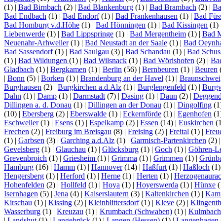
(1)
|
Bad Birnbach
(2)
|
Bad Blankenburg
(1)
|
Bad Brambach
(2)
|
Ba
Bad Endbach
(1)
|
Bad Endorf
(1)
|
Bad Frankenhausen
(1)
|
Bad Füs
Bad Homburg v.d.Höhe
(1)
|
Bad Hönningen
(1)
|
Bad Kissingen
(1)
Liebenwerde
(1)
|
Bad Lippspringe
(1)
|
Bad Mergentheim
(1)
|
Bad 
Neuenahr-Arhweiler
(1)
|
Bad Neustadt an der Saale
(1)
|
Bad Oeynh
Bad Sassendorf
(1)
|
Bad Saulgau
(3)
|
Bad Schandau
(1)
|
Bad Schus
(1)
|
Bad Wildungen
(1)
|
Bad Wilsnack
(1)
|
Bad Wörishofen
(2)
|
Ba
Gladbach
(1)
|
Bergkamen
(1)
|
Berlin
(56)
|
Bernbeuren
(1)
|
Beuren
|
Bonn
(5)
|
Borken
(1)
|
Brandenburg an der Havel
(1)
|
Braunschwei
Burghausen
(2)
|
Burgkirchen a.d.Alz
(1)
|
Burglengenfeld
(1)
|
Burg
Dahn
(1)
|
Damp
(1)
|
Darmstadt
(7)
|
Dasing
(1)
|
Daun
(2)
|
Deggend
Dillingen a. d. Donau
(1)
|
Dillingen an der Donau
(1)
|
Dingolfing
(1
(10)
|
Ebersberg
(2)
|
Eberswalde
(1)
|
Eckernförde
(1)
|
Egenhofen
(1
Eschweiler
(1)
|
Esens
(1)
|
Espelkamp
(2)
|
Essen
(14)
|
Euskirchen
(
Frechen
(2)
|
Freiburg im Breisgau
(8)
|
Freising
(2)
|
Freital
(1)
|
Freu
(1)
|
Garbsen
(3)
|
Garching a.d.Alz
(1)
|
Garmisch-Partenkirchen
(2)
Gevelsberg
(1)
|
Glauchau
(1)
|
Glücksburg
(1)
|
Goch
(1)
|
Göhren-L
Grevenbroich
(1)
|
Griesheim
(1)
|
Grimma
(1)
|
Grimmen
(1)
|
Grünb
Hamburg
(16)
|
Hamm
(1)
|
Hannover
(14)
|
Haßfurt
(1)
|
Haßloch
(1
Hengersberg
(1)
|
Herford
(1)
|
Herne
(1)
|
Herten
(1)
|
Herzogenaura
Hohenfelden
(2)
|
Hollfeld
(1)
|
Hoya
(1)
|
Hoyerswerda
(1)
|
Hünxe
(
Isernhagen
(5)
|
Jena
(4)
|
Kaiserslautern
(3)
|
Kaltenkirchen
(1)
|
Kamp
Kirschau
(1)
|
Kissing
(2)
|
Kleinblittersdorf
(1)
|
Kleve
(2)
|
Klingenth
Wasserburg
(1)
|
Kreuzau
(1)
|
Krumbach (Schwaben)
(1)
|
Kulmbach
|
Landshut
(1)
|
Langebrück
(1)
|
Langen (Hessen)
(1)
|
Langenhagen