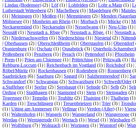
|
Lindau (Bodensee)
(2)
|
Löf
(1)
|
Lohfelden
(2)
|
Lohr a.Main
(1)
|
L
Lutherstadt Wittenberg
(2)
|
Machelberg
(1)
|
Magdeburg
(9)
|
Mainle
(1)
|
Meiningen
(1)
|
Meißen
(1)
|
Memmingen
(2)
|
Menden (Sauerlan
Möhnesee
(1)
|
Monheim am Rhein
(1)
|
Morbach
(1)
|
Mücke
(1)
|
Mü
Neckargemünd
(1)
|
Neckarsulm
(1)
|
Nesselwang
(1)
|
Neu-Ulm
(1)
Neusäß
(1)
|
Neustadt a. Rbge
(7)
|
Neustadt a. Rbge.
(1)
|
Neustadt a
(2)
|
Niedersachswerfen
(1)
|
Niederschöna
(1)
|
Niestetal
(2)
|
Nittend
|
Oberhausen
(2)
|
Oberschleißheim
(1)
|
Oberstaufen
(1)
|
Oberstdorf
Oranienburg
(1)
|
Oschatz
(1)
|
Osnabrück
(3)
|
Osterholz-Scharmbec
Peißenberg
(1)
|
Penzberg
(1)
|
Perach
(1)
|
Pettendorf
(1)
|
Pforzheim
|
Prem
(1)
|
Prien am Chiemsee
(1)
|
Prittriching
(1)
|
Pritzwalk
(1)
|
Ra
Rehburg-Loccum
(1)
|
Reichenbach im Vogtland
(1)
|
Reichshof
(1)
|
Röbel/Müritz
(1)
|
Rockenhausen
(1)
|
Rodenberg
(2)
|
Ronnenberg
(
Saarbrücken
(6)
|
Saarburg
(2)
|
Sagard
(1)
|
Salzhemmendorf
(1)
|
Sa
Schwandorf
(3)
|
Schwangau
(2)
|
Schwarzburg
(1)
|
Schwedt/Oder
(
a.Staffelsee
(1)
|
Seelze
(2)
|
Seeshaupt
(1)
|
Sehnde
(2)
|
Selb
(2)
|
Se
Ording
(1)
|
Stadthagen
(1)
|
Stamsried
(1)
|
Stein
(1)
|
Steingaden
(2)
Tegernsee
(1)
|
Templin
(1)
|
Teublitz
(2)
|
Thaining
(1)
|
Thalheim
(1
Karden
(1)
|
Treuchtlingen
(1)
|
Treuenbrietzen
(1)
|
Trier
(3)
|
Troisdo
(1)
|
Utting am Ammersee
(1)
|
Vellmar
(1)
|
Verden (Aller)
(1)
|
Viers
(1)
|
Waltenhofen
(1)
|
Wangels
(1)
|
Wangerland
(1)
|
Wangerooge
(1
Werdau
(1)
|
Wernigerode
(1)
|
Wertach
(1)
|
Wesel
(1)
|
Wiesbaden
(5
(1)
|
Wolfsburg
(7)
|
Wolnzach
(1)
|
Woringen
(1)
|
Wunstorf
(4)
|
Wupp