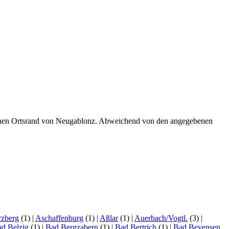
ichen Ortsrand von Neugablonz. Abweichend von den angegebenen
zberg
(1)
|
Aschaffenburg
(1)
|
Aßlar
(1)
|
Auerbach/Vogtl.
(3)
|
d Belzig
(1)
|
Bad Bergzabern
(1)
|
Bad Bertrich
(1)
|
Bad Bevensen