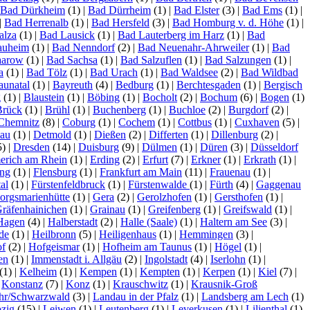
Bad Dürkheim
(1)
|
Bad Dürrheim
(1)
|
Bad Elster
(3)
|
Bad Ems
(1)
|
|
Bad Herrenalb
(1)
|
Bad Hersfeld
(3)
|
Bad Homburg v. d. Höhe
(1)
|
alza
(1)
|
Bad Lausick
(1)
|
Bad Lauterberg im Harz
(1)
|
Bad
auheim
(1)
|
Bad Nenndorf
(2)
|
Bad Neuenahr-Ahrweiler
(1)
|
Bad
aarow
(1)
|
Bad Sachsa
(1)
|
Bad Salzuflen
(1)
|
Bad Salzungen
(1)
|
a
(1)
|
Bad Tölz
(1)
|
Bad Urach
(1)
|
Bad Waldsee
(2)
|
Bad Wildbad
aunatal
(1)
|
Bayreuth
(4)
|
Bedburg
(1)
|
Berchtesgaden
(1)
|
Bergisch
g
(1)
|
Blaustein
(1)
|
Böbing
(1)
|
Bocholt
(2)
|
Bochum
(6)
|
Bogen
(1)
Brück
(1)
|
Brühl
(1)
|
Buchenberg
(1)
|
Buchloe
(2)
|
Burgdorf
(2)
|
Chemnitz
(8)
|
Coburg
(1)
|
Cochem
(1)
|
Cottbus
(1)
|
Cuxhaven
(5)
|
lau
(1)
|
Detmold
(1)
|
Dießen
(2)
|
Differten
(1)
|
Dillenburg
(2)
|
5)
|
Dresden
(14)
|
Duisburg
(9)
|
Dülmen
(1)
|
Düren
(3)
|
Düsseldorf
rich am Rhein
(1)
|
Erding
(2)
|
Erfurt
(7)
|
Erkner
(1)
|
Erkrath
(1)
|
ing
(1)
|
Flensburg
(1)
|
Frankfurt am Main
(11)
|
Frauenau
(1)
|
al
(1)
|
Fürstenfeldbruck
(1)
|
Fürstenwalde
(1)
|
Fürth
(4)
|
Gaggenau
orgsmarienhütte
(1)
|
Gera
(2)
|
Gerolzhofen
(1)
|
Gersthofen
(1)
|
räfenhainichen
(1)
|
Grainau
(1)
|
Greifenberg
(1)
|
Greifswald
(1)
|
Hagen
(4)
|
Halberstadt
(2)
|
Halle (Saale)
(1)
|
Haltern am See
(3)
|
de
(1)
|
Heilbronn
(5)
|
Heiligenhaus
(1)
|
Hemmingen
(3)
|
f
(2)
|
Hofgeismar
(1)
|
Hofheim am Taunus
(1)
|
Högel
(1)
|
sen
(1)
|
Immenstadt i. Allgäu
(2)
|
Ingolstadt
(4)
|
Iserlohn
(1)
|
(1)
|
Kelheim
(1)
|
Kempen
(1)
|
Kempten
(1)
|
Kerpen
(1)
|
Kiel
(7)
|
|
Konstanz
(7)
|
Konz
(1)
|
Krauschwitz
(1)
|
Krausnik-Groß
hr/Schwarzwald
(3)
|
Landau in der Pfalz
(1)
|
Landsberg am Lech
(1)
pzig
(15)
|
Leiwen
(1)
|
Leutenberg
(1)
|
Leverkusen
(1)
|
Lilienthal
(1)