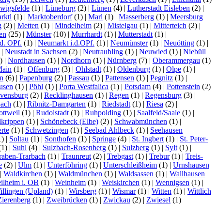
wigsfelde
(1)
|
Lüneburg
(2)
|
Lünen
(4)
|
Lutherstadt Eisleben
(2)
|
rktl
(1)
|
Marktoberdorf
(1)
|
Marl
(1)
|
Masserberg
(1)
|
Meersburg
g
(2)
|
Metten
(1)
|
Mindelheim
(2)
|
Mistelgau
(1)
|
Mitterteich
(2)
|
en
(25)
|
Münster
(10)
|
Murrhardt
(1)
|
Mutterstadt
(1)
|
d. OPf.
(1)
|
Neumarkt i.d.OPf.
(1)
|
Neumünster
(1)
|
Neuötting
(1)
|
)
|
Neustadt in Sachsen
(2)
|
Neutraubling
(1)
|
Neuwied
(1)
|
Niebüll
1)
|
Nordhausen
(1)
|
Nordhorn
(1)
|
Nürnberg
(7)
|
Oberammergau
(1)
Main
(1)
|
Offenburg
(3)
|
Ohlstadt
(1)
|
Oldenburg
(1)
|
Olpe
(1)
|
n
(6)
|
Papenburg
(2)
|
Passau
(1)
|
Pattensen
(1)
|
Pegnitz
(1)
|
usen
(1)
|
Pöhl
(1)
|
Porta Westfalica
(1)
|
Potsdam
(4)
|
Pottenstein
(2)
vensburg
(2)
|
Recklinghausen
(1)
|
Regen
(1)
|
Regensburg
(3)
|
bach
(1)
|
Ribnitz-Damgarten
(1)
|
Riedstadt
(1)
|
Riesa
(2)
|
ottweil
(1)
|
Rudolstadt
(1)
|
Ruhpolding
(1)
|
Saalfeld/Saale
(1)
|
lkrippen
(1)
|
Schönebeck (Elbe)
(2)
|
Schwabmünchen
(1)
|
rte
(1)
|
Schwetzingen
(1)
|
Seebad Ahlbeck
(1)
|
Seehausen
1)
|
Soltau
(1)
|
Sonthofen
(1)
|
Springe
(4)
|
St. Ingbert
(1)
|
St. Peter-
(1)
|
Suhl
(4)
|
Sulzbach-Rosenberg
(1)
|
Sulzberg
(1)
|
Sylt
(1)
|
raben-Trarbach
(1)
|
Traunreut
(2)
|
Trebgast
(1)
|
Trebur
(1)
|
Treis-
e
(2)
|
Ulm
(1)
|
Unterföhring
(1)
|
Unterschleißheim
(1)
|
Urnshausen
|
Waldkirchen
(1)
|
Waldmünchen
(1)
|
Waldsassen
(1)
|
Wallhausen
ilheim i. OB
(1)
|
Weinheim
(1)
|
Weiskirchen
(1)
|
Wennigsen
(1)
|
illingen (Upland)
(1)
|
Wirsberg
(1)
|
Wismar
(1)
|
Witten
(1)
|
Wittlich
Zierenberg
(1)
|
Zweibrücken
(1)
|
Zwickau
(2)
|
Zwiesel
(1)