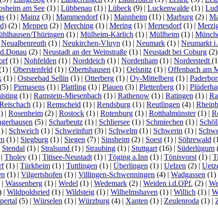
osheim am See
(1)
|
Lübbenau
(1)
|
Lübeck
(9)
|
Luckenwalde
(1)
|
Lud
us
(1)
|
Mainz
(3)
|
Mammendorf
(1)
|
Mannheim
(11)
|
Marburg
(2)
|
Ma
d)
(2)
|
Meppen
(2)
|
Merching
(1)
|
Mering
(1)
|
Mertesdorf
(1)
|
Merzi
hlhausen/Thüringen
(1)
|
Mülheim-Kärlich
(1)
|
Müllheim
(1)
|
Münch
|
Neualbenreuth
(1)
|
Neukirchen-Vluyn
(1)
|
Neumark
(1)
|
Neumarkt i.
.d.Donau
(2)
|
Neustadt an der Weinstraße
(1)
|
Neustadt bei Coburg
(2
orf
(1)
|
Nohfelden
(1)
|
Norddeich
(1)
|
Nordenham
(1)
|
Norderstedt
(
(1)
|
Oberstenfeld
(1)
|
Obertshausen
(1)
|
Oelsnitz
(1)
|
Offenbach am 
k
(1)
|
Ostseebad Sellin
(1)
|
Otterberg
(1)
|
Oy-Mittelberg
(1)
|
Paderbor
(5)
|
Pirmasens
(1)
|
Plattling
(1)
|
Plauen
(3)
|
Plettenberg
(1)
|
Plüderha
isting
(1)
|
Ramstein-Miesenbach
(1)
|
Rathenow
(1)
|
Ratingen
(1)
|
Ra
Reischach
(1)
|
Remscheid
(1)
|
Rendsburg
(1)
|
Reutlingen
(4)
|
Rhein
1)
|
Rosenheim
(2)
|
Rostock
(1)
|
Rotenburg
(1)
|
Rotthalmünster
(1)
|
R
ngerhausen
(5)
|
Scharbeutz
(1)
|
Schliersee
(1)
|
Schmiechen
(1)
|
Schöl
1)
|
Schweich
(1)
|
Schweinfurt
(3)
|
Schwelm
(1)
|
Schwerin
(1)
|
Schwe
lm
(1)
|
Siegburg
(1)
|
Siegen
(7)
|
Sinsheim
(2)
|
Soest
(1)
|
Söhrewald
(
|
Stendal
(1)
|
Stralsund
(1)
|
Straubing
(1)
|
Stuttgart
(16)
|
Süderlügum
)
|
Tholey
(1)
|
Titisee-Neustadt
(1)
|
Töging a.Inn
(1)
|
Tönisvorst
(1)
|
T
rf
(1)
|
Türkheim
(1)
|
Tuttlingen
(1)
|
Überlingen
(1)
|
Uelzen
(2)
|
Uetz
en
(1)
|
Vilgertshofen
(1)
|
Villingen-Schwenningen
(4)
|
Wadgassen
(1)
)
|
Wassenberg
(1)
|
Wedel
(1)
|
Wedemark
(2)
|
Weiden i.d.OPf.
(2)
|
We
)
|
Wildpoldsried
(1)
|
Wildsteig
(1)
|
Wilhelmshaven
(1)
|
Willich
(1)
|
W
ertal
(5)
|
Würselen
(1)
|
Würzburg
(4)
|
Xanten
(1)
|
Zeulenroda
(1)
|