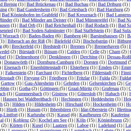
d Breisig
(1)
|
Bad Brückenau
(1)
|
Bad Buchau
(1)
|
Bad Driburg
(1)
|
sing
(3)
|
Bad Gandersheim
(1)
|
Bad Griesbach
(1)
|
Bad Harzburg
(2)
|
Bad Königshofen im Grabfeld
(1)
|
Bad Kreuznach
(1)
|
Bad Langens
Münder
(1)
|
Bad Münder am Deister
(1)
|
Bad Münstereifel
(1)
|
Bad N
ausen
(1)
|
Bad Orb
(1)
|
Bad Reichenhall
(1)
|
Bad Rodach
(1)
|
Bad S
senried
(1)
|
Bad Soden-Salmünster
(1)
|
Bad Staffelstein
(1)
|
Bad Sulz
d Wurzach
(1)
|
Baden-Baden
(6)
|
Bamberg
(4)
|
Barsinghausen
(2)
|
B
(1)
|
Biberach an der Riß
(3)
|
Bielefeld
(12)
|
Bischofsgrün
(1)
|
Bitbur
g
(8)
|
Breckerfeld
(1)
|
Bredstedt
(1)
|
Bremen
(7)
|
Bremerhaven
(5)
|
wedel
(2)
|
Bürstadt
(1)
|
Büsum
(1)
|
Calden
(1)
|
Celle
(2)
|
Cham
(2)
|
orf
(1)
|
Delmenhorst
(1)
|
Denklingen
(1)
|
Derching
(1)
|
Dessau-Roß
)
|
Donauwörth
(1)
|
Dornburg-Camburg
(1)
|
Dorsten
(1)
|
Dortmund
(
)
|
Eisenach
(1)
|
Eisenhüttenstadt
(1)
|
Elsterberg
(1)
|
Emden
(2)
|
Emme
1)
|
Falkenstein
(2)
|
Farchant
(1)
|
Fichtelberg
(1)
|
Filderstadt
(1)
|
Finn
denstadt
(3)
|
Freyung
(2)
|
Friedberg
(1)
|
Fritzlar
(1)
|
Fulda
(2)
|
Fuldat
|
Gartow
(1)
|
Gau-Algesheim
(1)
|
Gehrden
(1)
|
Gelsenkirchen
(2)
|
Ge
ebbin
(1)
|
Gotha
(2)
|
Göttingen
(5)
|
Graal-Müritz
(1)
|
Grafenau
(1)
|
G
ach
(1)
|
Gummersbach
(1)
|
Güstrow
(1)
|
Gütersloh
(3)
|
Habach
(1)
|
)
|
Hausen bei Waldbreitbach
(1)
|
Hechingen
(1)
|
Heddesheim
(1)
|
Hei
ch
(2)
|
Hilden
(1)
|
Hildesheim
(2)
|
Hirschaid
(1)
|
Hockenheim
(1)
|
Ho
1)
|
Hürth
(1)
|
Husum
(1)
|
Ibbenbüren
(1)
|
Idar-Oberstein
(2)
|
Illertis
-Lintfort
(1)
|
Karlsruhe
(12)
|
Kassel
(6)
|
Kaufbeuren
(2)
|
Kaufering
al
(1)
|
Koblenz
(2)
|
Kochel am See
(1)
|
Köln
(15)
|
Königsbrunn
(2)
(2)
|
Kürten
(1)
|
Kusel
(1)
|
Laatzen
(1)
|
Laboe
(1)
|
Ladelund
(1)
|
La
(3)
|
Langeoog
(1)
|
Langerringen
(1)
|
Lauterbach
(1)
|
Lehrte
(3)
|
Lei