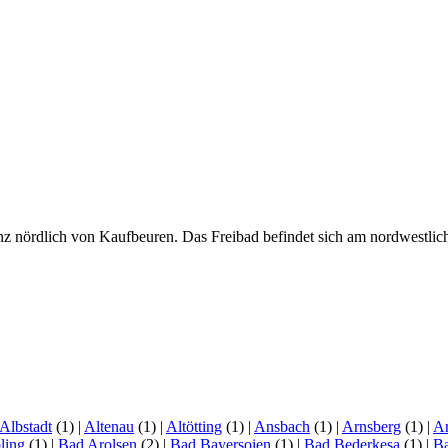
nz nördlich von Kaufbeuren. Das Freibad befindet sich am nordwestl
Albstadt
(1)
|
Altenau
(1)
|
Altötting
(1)
|
Ansbach
(1)
|
Arnsberg
(1)
|
Ar
ling
(1)
|
Bad Arolsen
(2)
|
Bad Bayersoien
(1)
|
Bad Bederkesa
(1)
|
Ba