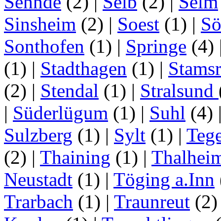
Sehnde
(2)
|
Selb
(2)
|
Selm
Sinsheim
(2)
|
Soest
(1)
|
Sö
Sonthofen
(1)
|
Springe
(4)
(1)
|
Stadthagen
(1)
|
Stamsr
(2)
|
Stendal
(1)
|
Stralsund
|
Süderlügum
(1)
|
Suhl
(4)
Sulzberg
(1)
|
Sylt
(1)
|
Tege
(2)
|
Thaining
(1)
|
Thalhei
Neustadt
(1)
|
Töging a.Inn
Trarbach
(1)
|
Traunreut
(2