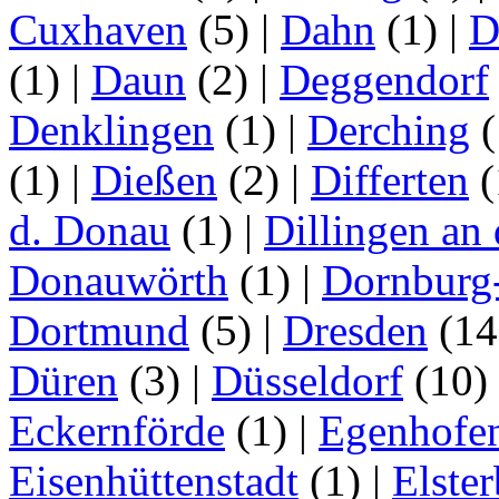
Cuxhaven
(5)
|
Dahn
(1)
|
D
(1)
|
Daun
(2)
|
Deggendorf
Denklingen
(1)
|
Derching
(
(1)
|
Dießen
(2)
|
Differten
(
d. Donau
(1)
|
Dillingen an
Donauwörth
(1)
|
Dornburg
Dortmund
(5)
|
Dresden
(1
Düren
(3)
|
Düsseldorf
(10)
Eckernförde
(1)
|
Egenhofe
Eisenhüttenstadt
(1)
|
Elster