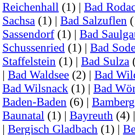
Reichenhall
(1)
|
Bad Roda
Sachsa
(1)
|
Bad Salzuflen
(
Sassendorf
(1)
|
Bad Saulga
Schussenried
(1)
|
Bad Sode
Staffelstein
(1)
|
Bad Sulza
|
Bad Waldsee
(2)
|
Bad Wil
Bad Wilsnack
(1)
|
Bad Wör
Baden-Baden
(6)
|
Bamberg
Baunatal
(1)
|
Bayreuth
(4)
|
Bergisch Gladbach
(1)
|
Be