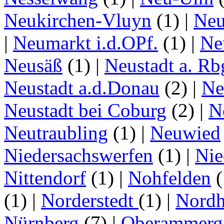
Neukirchen-Vluyn
(1)
|
Ne
|
Neumarkt i.d.OPf.
(1)
|
Ne
Neusäß
(1)
|
Neustadt a. Rb
Neustadt a.d.Donau
(2)
|
Ne
Neustadt bei Coburg
(2)
|
N
Neutraubling
(1)
|
Neuwied
Niedersachswerfen
(1)
|
Nie
Nittendorf
(1)
|
Nohfelden
(
(1)
|
Norderstedt
(1)
|
Nordh
Nürnberg
(7)
|
Oberammerg