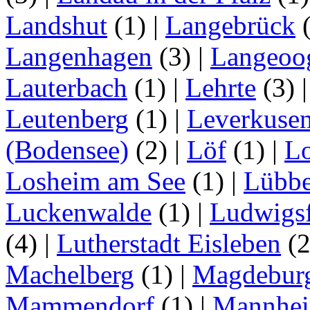
Landshut
(1)
|
Langebrück
Langenhagen
(3)
|
Langeoo
Lauterbach
(1)
|
Lehrte
(3)
Leutenberg
(1)
|
Leverkuse
(Bodensee)
(2)
|
Löf
(1)
|
Lo
Losheim am See
(1)
|
Lübb
Luckenwalde
(1)
|
Ludwigsf
(4)
|
Lutherstadt Eisleben
(
Machelberg
(1)
|
Magdebur
Mammendorf
(1)
|
Mannhe