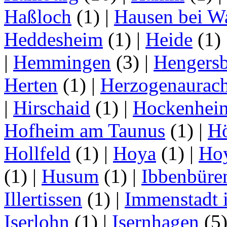
Haßloch
(1)
|
Hausen bei W
Heddesheim
(1)
|
Heide
(1)
|
Hemmingen
(3)
|
Hengersb
Herten
(1)
|
Herzogenaurac
|
Hirschaid
(1)
|
Hockenhei
Hofheim am Taunus
(1)
|
H
Hollfeld
(1)
|
Hoya
(1)
|
Ho
(1)
|
Husum
(1)
|
Ibbenbüre
Illertissen
(1)
|
Immenstadt i
Iserlohn
(1)
|
Isernhagen
(5