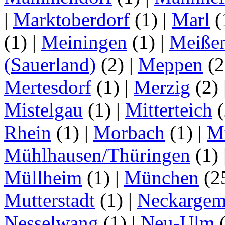
|
Marktoberdorf
(1)
|
Marl
(
(1)
|
Meiningen
(1)
|
Meiße
(Sauerland)
(2)
|
Meppen
(2
Mertesdorf
(1)
|
Merzig
(2)
Mistelgau
(1)
|
Mitterteich
(
Rhein
(1)
|
Morbach
(1)
|
M
Mühlhausen/Thüringen
(1)
Müllheim
(1)
|
München
(2
Mutterstadt
(1)
|
Neckarge
Nesselwang
(1)
|
Neu-Ulm