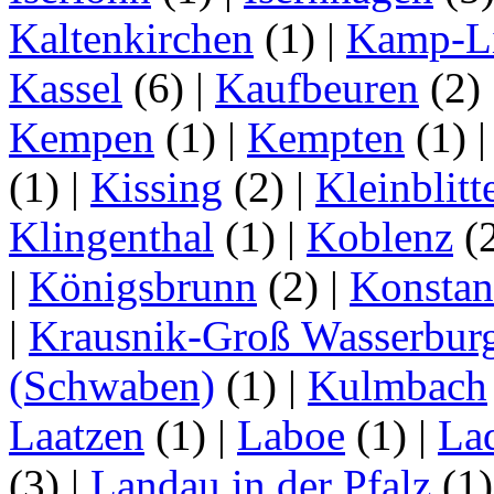
Kaltenkirchen
(1)
|
Kamp-Li
Kassel
(6)
|
Kaufbeuren
(2)
Kempen
(1)
|
Kempten
(1)
(1)
|
Kissing
(2)
|
Kleinblitt
Klingenthal
(1)
|
Koblenz
(
|
Königsbrunn
(2)
|
Konstan
|
Krausnik-Groß Wasserbur
(Schwaben)
(1)
|
Kulmbach
Laatzen
(1)
|
Laboe
(1)
|
La
(3)
|
Landau in der Pfalz
(1