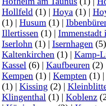
Hofheim am Taunus
(1)
|
H
Hollfeld
(1)
|
Hoya
(1)
|
Ho
(1)
|
Husum
(1)
|
Ibbenbüre
Illertissen
(1)
|
Immenstadt i
Iserlohn
(1)
|
Isernhagen
(5
Kaltenkirchen
(1)
|
Kamp-Li
Kassel
(6)
|
Kaufbeuren
(2)
Kempen
(1)
|
Kempten
(1)
(1)
|
Kissing
(2)
|
Kleinblitt
Klingenthal
(1)
|
Koblenz
(