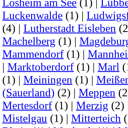
Losheim am See
(1)
|
Lübb
Luckenwalde
(1)
|
Ludwigsf
(4)
|
Lutherstadt Eisleben
(
Machelberg
(1)
|
Magdebur
Mammendorf
(1)
|
Mannhe
|
Marktoberdorf
(1)
|
Marl
(
(1)
|
Meiningen
(1)
|
Meiße
(Sauerland)
(2)
|
Meppen
(2
Mertesdorf
(1)
|
Merzig
(2)
Mistelgau
(1)
|
Mitterteich
(