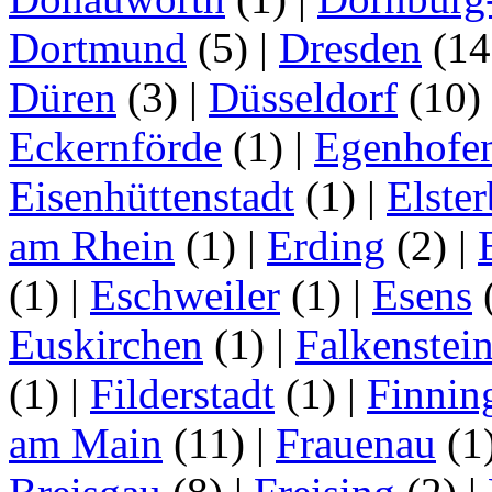
Dortmund
(5)
|
Dresden
(1
Düren
(3)
|
Düsseldorf
(10)
Eckernförde
(1)
|
Egenhofe
Eisenhüttenstadt
(1)
|
Elster
am Rhein
(1)
|
Erding
(2)
|
(1)
|
Eschweiler
(1)
|
Esens
Euskirchen
(1)
|
Falkenstei
(1)
|
Filderstadt
(1)
|
Finnin
am Main
(11)
|
Frauenau
(1