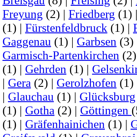
Breisgau
(8)
|
Freising
(2)
|
Freyung
(2)
|
Friedberg
(1)
(1)
|
Fürstenfeldbruck
(1)
|
Gaggenau
(1)
|
Garbsen
(3)
Garmisch-Partenkirchen
(2
(1)
|
Gehrden
(1)
|
Gelsenki
|
Gera
(2)
|
Gerolzhofen
(1)
|
Glauchau
(1)
|
Glücksburg
(1)
|
Gotha
(2)
|
Göttingen
(1)
|
Gräfenhainichen
(1)
|
G