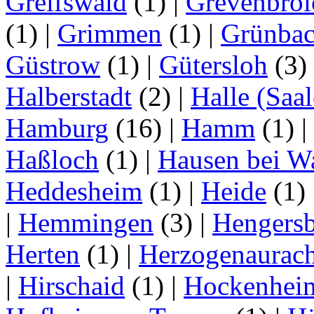
Greifswald
(1)
|
Grevenbroi
(1)
|
Grimmen
(1)
|
Grünba
Güstrow
(1)
|
Gütersloh
(3)
Halberstadt
(2)
|
Halle (Saal
Hamburg
(16)
|
Hamm
(1)
|
Haßloch
(1)
|
Hausen bei W
Heddesheim
(1)
|
Heide
(1)
|
Hemmingen
(3)
|
Hengersb
Herten
(1)
|
Herzogenaurac
|
Hirschaid
(1)
|
Hockenhei