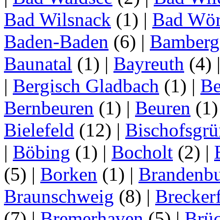
Bad Wilsnack
(1)
|
Bad Wör
Baden-Baden
(6)
|
Bamberg
Baunatal
(1)
|
Bayreuth
(4)
|
Bergisch Gladbach
(1)
|
Be
Bernbeuren
(1)
|
Beuren
(1
Bielefeld
(12)
|
Bischofsgrü
|
Böbing
(1)
|
Bocholt
(2)
|
(5)
|
Borken
(1)
|
Brandenbu
Braunschweig
(8)
|
Brecker
(7)
|
Bremerhaven
(5)
|
Brü