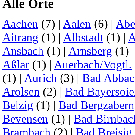
Alle Orte
Aachen
(7)
|
Aalen
(6)
|
Abe
Aitrang
(1)
|
Albstadt
(1)
|
A
Ansbach
(1)
|
Arnsberg
(1)
Aßlar
(1)
|
Auerbach/Vogtl.
(1)
|
Aurich
(3)
|
Bad Abbac
Arolsen
(2)
|
Bad Bayersoie
Belzig
(1)
|
Bad Bergzabern
Bevensen
(1)
|
Bad Birnbac
Brambach
(2)
|
Bad Breisig