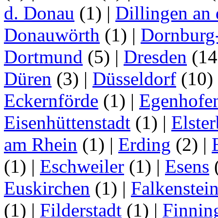
d. Donau
(1)
|
Dillingen an
Donauwörth
(1)
|
Dornburg
Dortmund
(5)
|
Dresden
(1
Düren
(3)
|
Düsseldorf
(10)
Eckernförde
(1)
|
Egenhofe
Eisenhüttenstadt
(1)
|
Elster
am Rhein
(1)
|
Erding
(2)
|
(1)
|
Eschweiler
(1)
|
Esens
Euskirchen
(1)
|
Falkenstei
(1)
|
Filderstadt
(1)
|
Finnin