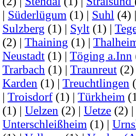
(2)
|
Stendal
(1)
|
Stralsund
|
Süderlügum
(1)
|
Suhl
(4)
Sulzberg
(1)
|
Sylt
(1)
|
Tege
(2)
|
Thaining
(1)
|
Thalhei
Neustadt
(1)
|
Töging a.Inn
Trarbach
(1)
|
Traunreut
(2
Karden
(1)
|
Treuchtlingen
(
|
Troisdorf
(1)
|
Türkheim
(
(1)
|
Uelzen
(2)
|
Uetze
(2)
Unterschleißheim
(1)
|
Urns