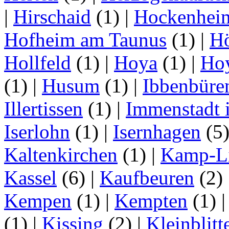
|
Hirschaid
(1)
|
Hockenhei
Hofheim am Taunus
(1)
|
H
Hollfeld
(1)
|
Hoya
(1)
|
Ho
(1)
|
Husum
(1)
|
Ibbenbüre
Illertissen
(1)
|
Immenstadt i
Iserlohn
(1)
|
Isernhagen
(5
Kaltenkirchen
(1)
|
Kamp-Li
Kassel
(6)
|
Kaufbeuren
(2)
Kempen
(1)
|
Kempten
(1)
(1)
|
Kissing
(2)
|
Kleinblitt