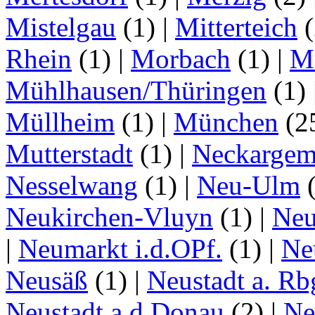
Mistelgau
(1)
|
Mitterteich
(
Rhein
(1)
|
Morbach
(1)
|
M
Mühlhausen/Thüringen
(1)
Müllheim
(1)
|
München
(2
Mutterstadt
(1)
|
Neckarge
Nesselwang
(1)
|
Neu-Ulm
Neukirchen-Vluyn
(1)
|
Ne
|
Neumarkt i.d.OPf.
(1)
|
Ne
Neusäß
(1)
|
Neustadt a. Rb
Neustadt a.d.Donau
(2)
|
Ne