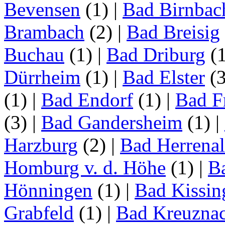
Bevensen
(1)
|
Bad Birnbac
Brambach
(2)
|
Bad Breisig
Buchau
(1)
|
Bad Driburg
(
Dürrheim
(1)
|
Bad Elster
(
(1)
|
Bad Endorf
(1)
|
Bad F
(3)
|
Bad Gandersheim
(1)
|
Harzburg
(2)
|
Bad Herrena
Homburg v. d. Höhe
(1)
|
B
Hönningen
(1)
|
Bad Kissin
Grabfeld
(1)
|
Bad Kreuzna