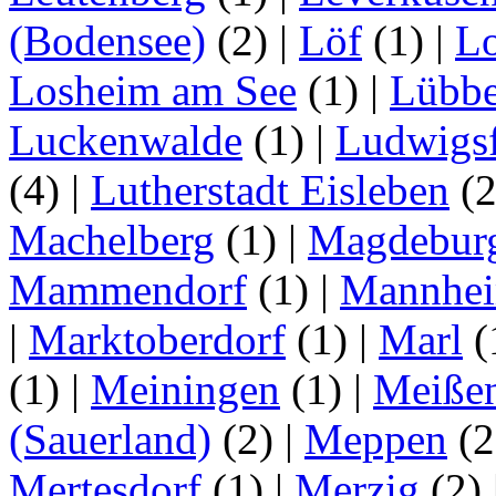
(Bodensee)
(2)
|
Löf
(1)
|
Lo
Losheim am See
(1)
|
Lübb
Luckenwalde
(1)
|
Ludwigsf
(4)
|
Lutherstadt Eisleben
(
Machelberg
(1)
|
Magdebur
Mammendorf
(1)
|
Mannhe
|
Marktoberdorf
(1)
|
Marl
(
(1)
|
Meiningen
(1)
|
Meiße
(Sauerland)
(2)
|
Meppen
(2
Mertesdorf
(1)
|
Merzig
(2)