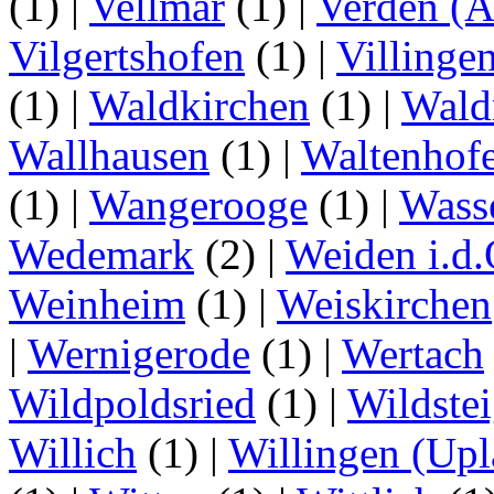
(1)
|
Vellmar
(1)
|
Verden (A
Vilgertshofen
(1)
|
Villinge
(1)
|
Waldkirchen
(1)
|
Wald
Wallhausen
(1)
|
Waltenhof
(1)
|
Wangerooge
(1)
|
Wass
Wedemark
(2)
|
Weiden i.d.
Weinheim
(1)
|
Weiskirchen
|
Wernigerode
(1)
|
Wertach
Wildpoldsried
(1)
|
Wildste
Willich
(1)
|
Willingen (Upl