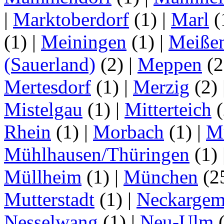
|
Marktoberdorf
(1)
|
Marl
(
(1)
|
Meiningen
(1)
|
Meiße
(Sauerland)
(2)
|
Meppen
(2
Mertesdorf
(1)
|
Merzig
(2)
Mistelgau
(1)
|
Mitterteich
(
Rhein
(1)
|
Morbach
(1)
|
M
Mühlhausen/Thüringen
(1)
Müllheim
(1)
|
München
(2
Mutterstadt
(1)
|
Neckarge
Nesselwang
(1)
|
Neu-Ulm