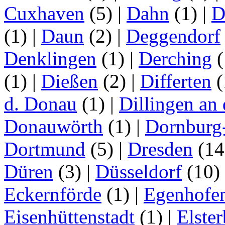
Cuxhaven
(5)
|
Dahn
(1)
|
D
(1)
|
Daun
(2)
|
Deggendorf
Denklingen
(1)
|
Derching
(
(1)
|
Dießen
(2)
|
Differten
(
d. Donau
(1)
|
Dillingen an
Donauwörth
(1)
|
Dornburg
Dortmund
(5)
|
Dresden
(1
Düren
(3)
|
Düsseldorf
(10)
Eckernförde
(1)
|
Egenhofe
Eisenhüttenstadt
(1)
|
Elster