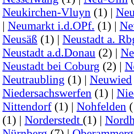
Neukirchen-Vluyn
(1)
|
Ne
|
Neumarkt i.d.OPf.
(1)
|
Ne
Neusäß
(1)
|
Neustadt a. Rb
Neustadt a.d.Donau
(2)
|
Ne
Neustadt bei Coburg
(2)
|
N
Neutraubling
(1)
|
Neuwied
Niedersachswerfen
(1)
|
Nie
Nittendorf
(1)
|
Nohfelden
(
(1)
|
Norderstedt
(1)
|
Nordh
Nürnberg
(7)
|
Oberammerg