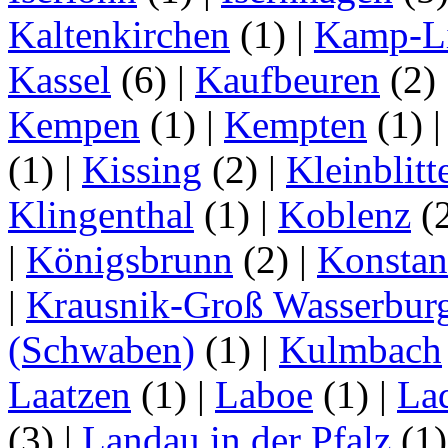
Kaltenkirchen
(1)
|
Kamp-Li
Kassel
(6)
|
Kaufbeuren
(2)
Kempen
(1)
|
Kempten
(1)
(1)
|
Kissing
(2)
|
Kleinblitt
Klingenthal
(1)
|
Koblenz
(
|
Königsbrunn
(2)
|
Konstan
|
Krausnik-Groß Wasserbur
(Schwaben)
(1)
|
Kulmbach
Laatzen
(1)
|
Laboe
(1)
|
La
(3)
|
Landau in der Pfalz
(1