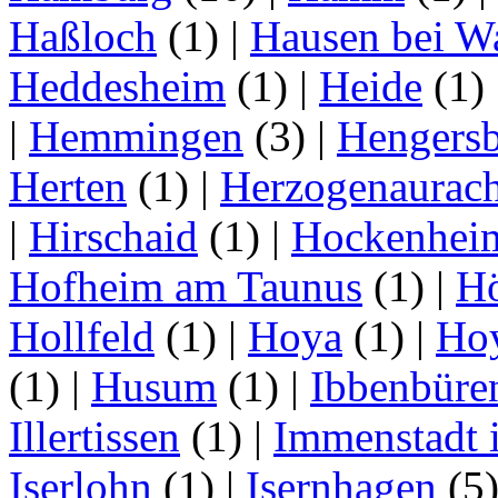
Haßloch
(1)
|
Hausen bei W
Heddesheim
(1)
|
Heide
(1)
|
Hemmingen
(3)
|
Hengersb
Herten
(1)
|
Herzogenaurac
|
Hirschaid
(1)
|
Hockenhei
Hofheim am Taunus
(1)
|
H
Hollfeld
(1)
|
Hoya
(1)
|
Ho
(1)
|
Husum
(1)
|
Ibbenbüre
Illertissen
(1)
|
Immenstadt i
Iserlohn
(1)
|
Isernhagen
(5