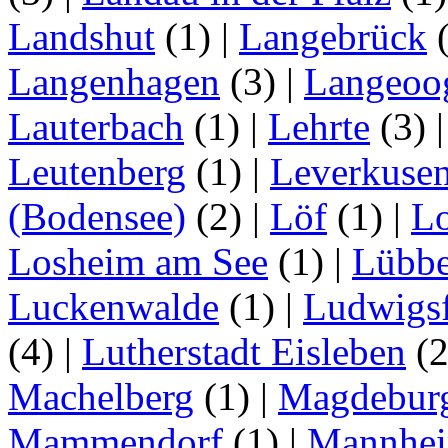
Landshut
(1)
|
Langebrück
Langenhagen
(3)
|
Langeoo
Lauterbach
(1)
|
Lehrte
(3)
Leutenberg
(1)
|
Leverkuse
(Bodensee)
(2)
|
Löf
(1)
|
Lo
Losheim am See
(1)
|
Lübb
Luckenwalde
(1)
|
Ludwigsf
(4)
|
Lutherstadt Eisleben
(
Machelberg
(1)
|
Magdebur
Mammendorf
(1)
|
Mannhe