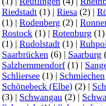
(1)
|
Reutlingen
(4)
|
Rhein
Riedstadt
(1)
|
Riesa
(2)
|
Rö
(1)
|
Rodenberg
(2)
|
Ronne
Rostock
(1)
|
Rotenburg
(1
(1)
|
Rudolstadt
(1)
|
Ruhpo
Saarbrücken
(6)
|
Saarburg
Salzhemmendorf
(1)
|
Sang
Schliersee
(1)
|
Schmiechen
Schönebeck (Elbe)
(2)
|
Sc
(3)
|
Schwangau
(2)
|
Schwa