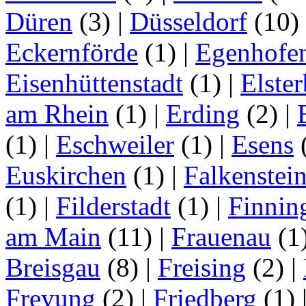
Düren
(3)
|
Düsseldorf
(10)
Eckernförde
(1)
|
Egenhofe
Eisenhüttenstadt
(1)
|
Elster
am Rhein
(1)
|
Erding
(2)
|
(1)
|
Eschweiler
(1)
|
Esens
Euskirchen
(1)
|
Falkenstei
(1)
|
Filderstadt
(1)
|
Finnin
am Main
(11)
|
Frauenau
(1
Breisgau
(8)
|
Freising
(2)
|
Freyung
(2)
|
Friedberg
(1)