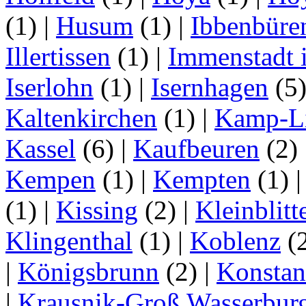
(1)
|
Husum
(1)
|
Ibbenbüre
Illertissen
(1)
|
Immenstadt i
Iserlohn
(1)
|
Isernhagen
(5
Kaltenkirchen
(1)
|
Kamp-Li
Kassel
(6)
|
Kaufbeuren
(2)
Kempen
(1)
|
Kempten
(1)
(1)
|
Kissing
(2)
|
Kleinblitt
Klingenthal
(1)
|
Koblenz
(
|
Königsbrunn
(2)
|
Konstan
|
Krausnik-Groß Wasserbur