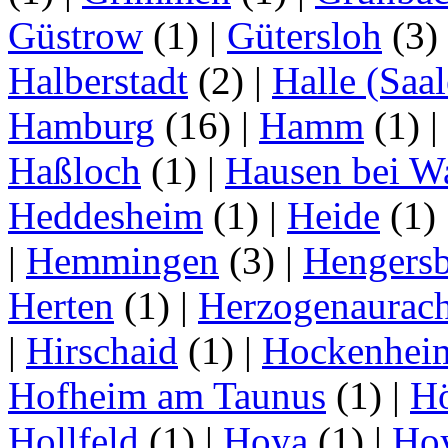
Güstrow
(1)
|
Gütersloh
(3)
Halberstadt
(2)
|
Halle (Saal
Hamburg
(16)
|
Hamm
(1)
|
Haßloch
(1)
|
Hausen bei W
Heddesheim
(1)
|
Heide
(1)
|
Hemmingen
(3)
|
Hengersb
Herten
(1)
|
Herzogenaurac
|
Hirschaid
(1)
|
Hockenhei
Hofheim am Taunus
(1)
|
H
Hollfeld
(1)
|
Hoya
(1)
|
Ho