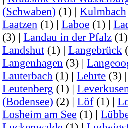
(Schwaben)
(1)
|
Kulmbach
Laatzen
(1)
|
Laboe
(1)
|
La
(3)
|
Landau in der Pfalz
(1
Landshut
(1)
|
Langebrück
Langenhagen
(3)
|
Langeoo
Lauterbach
(1)
|
Lehrte
(3)
Leutenberg
(1)
|
Leverkuse
(Bodensee)
(2)
|
Löf
(1)
|
Lo
Losheim am See
(1)
|
Lübb
Luckenwalde
(1)
|
Ludwigsf