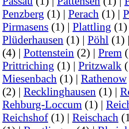
Passau
(1)
|
Pattensen
(1)
|
Penzberg
(1)
|
Perach
(1)
|
P
Pirmasens
(1)
|
Plattling
(1
Plüderhausen
(1)
|
Pöhl
(1)
(4)
|
Pottenstein
(2)
|
Prem
(
Prittriching
(1)
|
Pritzwalk
(
Miesenbach
(1)
|
Rathenow
(2)
|
Recklinghausen
(1)
|
R
Rehburg-Loccum
(1)
|
Reic
Reichshof
(1)
|
Reischach
(