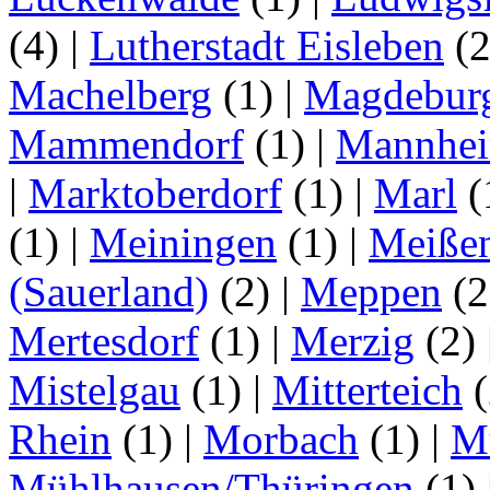
(4)
|
Lutherstadt Eisleben
(
Machelberg
(1)
|
Magdebur
Mammendorf
(1)
|
Mannhe
|
Marktoberdorf
(1)
|
Marl
(
(1)
|
Meiningen
(1)
|
Meiße
(Sauerland)
(2)
|
Meppen
(2
Mertesdorf
(1)
|
Merzig
(2)
Mistelgau
(1)
|
Mitterteich
(
Rhein
(1)
|
Morbach
(1)
|
M
Mühlhausen/Thüringen
(1)