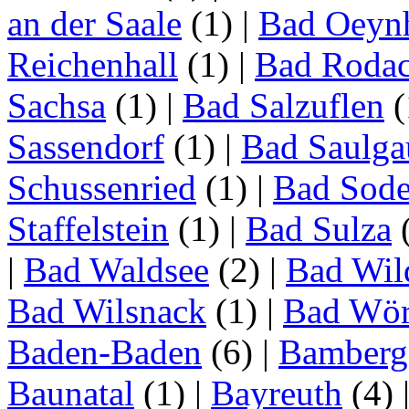
an der Saale
(1)
|
Bad Oeyn
Reichenhall
(1)
|
Bad Roda
Sachsa
(1)
|
Bad Salzuflen
(
Sassendorf
(1)
|
Bad Saulga
Schussenried
(1)
|
Bad Sode
Staffelstein
(1)
|
Bad Sulza
|
Bad Waldsee
(2)
|
Bad Wil
Bad Wilsnack
(1)
|
Bad Wör
Baden-Baden
(6)
|
Bamberg
Baunatal
(1)
|
Bayreuth
(4)