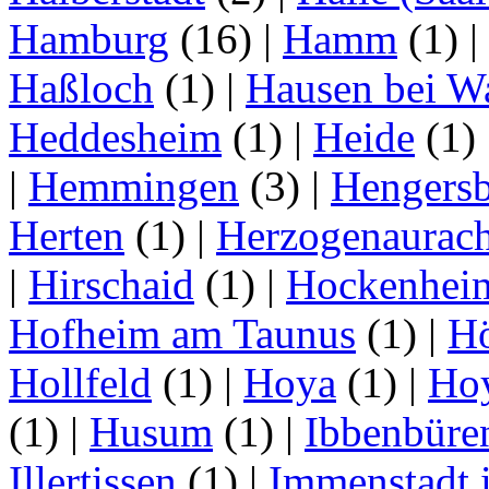
Hamburg
(16)
|
Hamm
(1)
|
Haßloch
(1)
|
Hausen bei W
Heddesheim
(1)
|
Heide
(1)
|
Hemmingen
(3)
|
Hengersb
Herten
(1)
|
Herzogenaurac
|
Hirschaid
(1)
|
Hockenhei
Hofheim am Taunus
(1)
|
H
Hollfeld
(1)
|
Hoya
(1)
|
Ho
(1)
|
Husum
(1)
|
Ibbenbüre
Illertissen
(1)
|
Immenstadt i