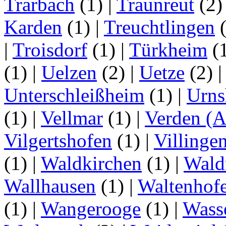
Trarbach
(1)
|
Traunreut
(2
Karden
(1)
|
Treuchtlingen
(
|
Troisdorf
(1)
|
Türkheim
(
(1)
|
Uelzen
(2)
|
Uetze
(2)
Unterschleißheim
(1)
|
Urns
(1)
|
Vellmar
(1)
|
Verden (A
Vilgertshofen
(1)
|
Villinge
(1)
|
Waldkirchen
(1)
|
Wald
Wallhausen
(1)
|
Waltenhof
(1)
|
Wangerooge
(1)
|
Wass