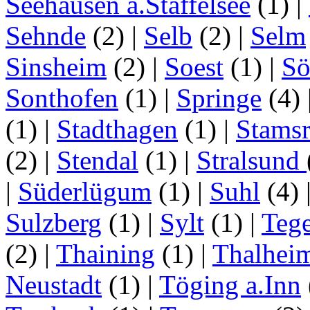
Seehausen a.Staffelsee
(1)
|
Sehnde
(2)
|
Selb
(2)
|
Selm
Sinsheim
(2)
|
Soest
(1)
|
Sö
Sonthofen
(1)
|
Springe
(4)
(1)
|
Stadthagen
(1)
|
Stamsr
(2)
|
Stendal
(1)
|
Stralsund
|
Süderlügum
(1)
|
Suhl
(4)
Sulzberg
(1)
|
Sylt
(1)
|
Tege
(2)
|
Thaining
(1)
|
Thalhei
Neustadt
(1)
|
Töging a.Inn