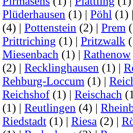
Pirmasens
(1)
|
Plattling
(1
Plüderhausen
(1)
|
Pöhl
(1)
(4)
|
Pottenstein
(2)
|
Prem
(
Prittriching
(1)
|
Pritzwalk
(
Miesenbach
(1)
|
Rathenow
(2)
|
Recklinghausen
(1)
|
R
Rehburg-Loccum
(1)
|
Reic
Reichshof
(1)
|
Reischach
(
(1)
|
Reutlingen
(4)
|
Rhein
Riedstadt
(1)
|
Riesa
(2)
|
Rö