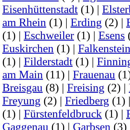
Eisenhüttenstadt
(1)
|
Elster
am Rhein
(1)
|
Erding
(2)
|
(1)
|
Eschweiler
(1)
|
Esens
Euskirchen
(1)
|
Falkenstei
(1)
|
Filderstadt
(1)
|
Finnin
am Main
(11)
|
Frauenau
(1
Breisgau
(8)
|
Freising
(2)
|
Freyung
(2)
|
Friedberg
(1)
(1)
|
Fürstenfeldbruck
(1)
|
Gaggenau
(1)
|
Garbsen
(3)