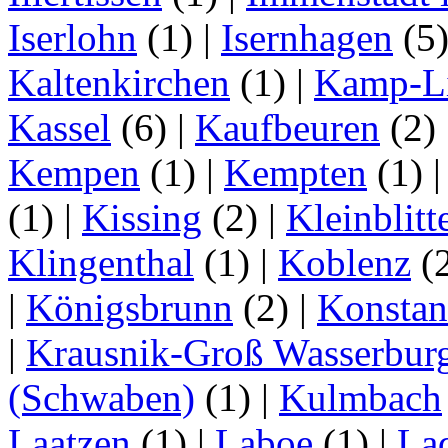
Iserlohn
(1)
|
Isernhagen
(5
Kaltenkirchen
(1)
|
Kamp-Li
Kassel
(6)
|
Kaufbeuren
(2)
Kempen
(1)
|
Kempten
(1)
(1)
|
Kissing
(2)
|
Kleinblitt
Klingenthal
(1)
|
Koblenz
(
|
Königsbrunn
(2)
|
Konstan
|
Krausnik-Groß Wasserbur
(Schwaben)
(1)
|
Kulmbach
Laatzen
(1)
|
Laboe
(1)
|
La