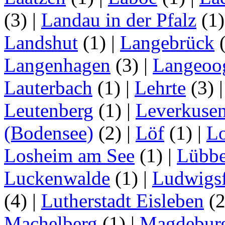
(3)
|
Landau in der Pfalz
(1
Landshut
(1)
|
Langebrück
Langenhagen
(3)
|
Langeoo
Lauterbach
(1)
|
Lehrte
(3)
Leutenberg
(1)
|
Leverkuse
(Bodensee)
(2)
|
Löf
(1)
|
Lo
Losheim am See
(1)
|
Lübb
Luckenwalde
(1)
|
Ludwigsf
(4)
|
Lutherstadt Eisleben
(
Machelberg
(1)
|
Magdebur