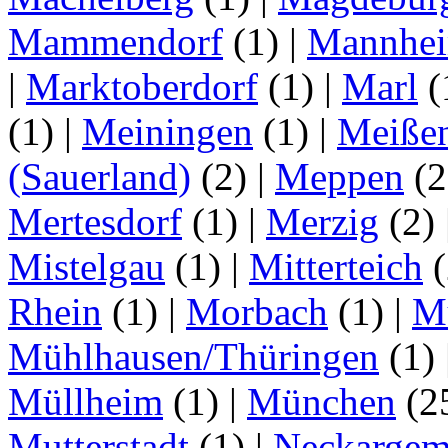
Mammendorf
(1)
|
Mannhe
|
Marktoberdorf
(1)
|
Marl
(
(1)
|
Meiningen
(1)
|
Meiße
(Sauerland)
(2)
|
Meppen
(2
Mertesdorf
(1)
|
Merzig
(2)
Mistelgau
(1)
|
Mitterteich
(
Rhein
(1)
|
Morbach
(1)
|
M
Mühlhausen/Thüringen
(1)
Müllheim
(1)
|
München
(2
Mutterstadt
(1)
|
Neckarge