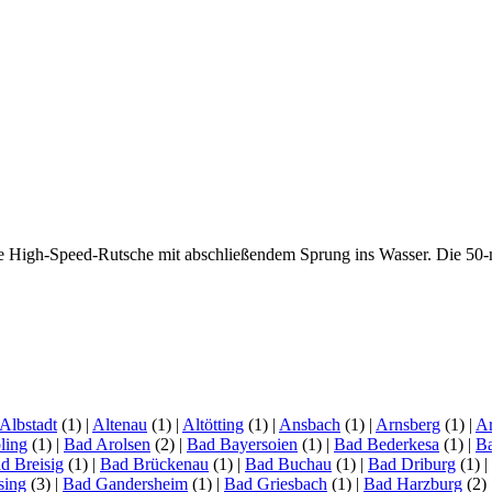
 die High-Speed-Rutsche mit abschließendem Sprung ins Wasser. Die 50
Albstadt
(1)
|
Altenau
(1)
|
Altötting
(1)
|
Ansbach
(1)
|
Arnsberg
(1)
|
Ar
ling
(1)
|
Bad Arolsen
(2)
|
Bad Bayersoien
(1)
|
Bad Bederkesa
(1)
|
Ba
d Breisig
(1)
|
Bad Brückenau
(1)
|
Bad Buchau
(1)
|
Bad Driburg
(1)
|
sing
(3)
|
Bad Gandersheim
(1)
|
Bad Griesbach
(1)
|
Bad Harzburg
(2)