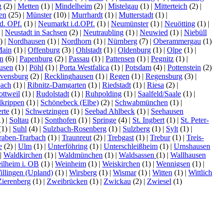
g
(2)
|
Metten
(1)
|
Mindelheim
(2)
|
Mistelgau
(1)
|
Mitterteich
(2)
|
en
(25)
|
Münster
(10)
|
Murrhardt
(1)
|
Mutterstadt
(1)
|
d. OPf.
(1)
|
Neumarkt i.d.OPf.
(1)
|
Neumünster
(1)
|
Neuötting
(1)
|
)
|
Neustadt in Sachsen
(2)
|
Neutraubling
(1)
|
Neuwied
(1)
|
Niebüll
1)
|
Nordhausen
(1)
|
Nordhorn
(1)
|
Nürnberg
(7)
|
Oberammergau
(1)
Main
(1)
|
Offenburg
(3)
|
Ohlstadt
(1)
|
Oldenburg
(1)
|
Olpe
(1)
|
n
(6)
|
Papenburg
(2)
|
Passau
(1)
|
Pattensen
(1)
|
Pegnitz
(1)
|
usen
(1)
|
Pöhl
(1)
|
Porta Westfalica
(1)
|
Potsdam
(4)
|
Pottenstein
(2)
vensburg
(2)
|
Recklinghausen
(1)
|
Regen
(1)
|
Regensburg
(3)
|
bach
(1)
|
Ribnitz-Damgarten
(1)
|
Riedstadt
(1)
|
Riesa
(2)
|
ottweil
(1)
|
Rudolstadt
(1)
|
Ruhpolding
(1)
|
Saalfeld/Saale
(1)
|
lkrippen
(1)
|
Schönebeck (Elbe)
(2)
|
Schwabmünchen
(1)
|
rte
(1)
|
Schwetzingen
(1)
|
Seebad Ahlbeck
(1)
|
Seehausen
1)
|
Soltau
(1)
|
Sonthofen
(1)
|
Springe
(4)
|
St. Ingbert
(1)
|
St. Peter-
(1)
|
Suhl
(4)
|
Sulzbach-Rosenberg
(1)
|
Sulzberg
(1)
|
Sylt
(1)
|
raben-Trarbach
(1)
|
Traunreut
(2)
|
Trebgast
(1)
|
Trebur
(1)
|
Treis-
e
(2)
|
Ulm
(1)
|
Unterföhring
(1)
|
Unterschleißheim
(1)
|
Urnshausen
|
Waldkirchen
(1)
|
Waldmünchen
(1)
|
Waldsassen
(1)
|
Wallhausen
ilheim i. OB
(1)
|
Weinheim
(1)
|
Weiskirchen
(1)
|
Wennigsen
(1)
|
illingen (Upland)
(1)
|
Wirsberg
(1)
|
Wismar
(1)
|
Witten
(1)
|
Wittlich
Zierenberg
(1)
|
Zweibrücken
(1)
|
Zwickau
(2)
|
Zwiesel
(1)