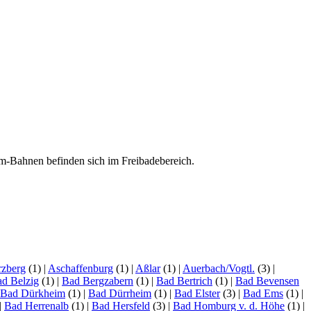
-m-Bahnen befinden sich im Freibadebereich.
zberg
(1)
|
Aschaffenburg
(1)
|
Aßlar
(1)
|
Auerbach/Vogtl.
(3)
|
d Belzig
(1)
|
Bad Bergzabern
(1)
|
Bad Bertrich
(1)
|
Bad Bevensen
Bad Dürkheim
(1)
|
Bad Dürrheim
(1)
|
Bad Elster
(3)
|
Bad Ems
(1)
|
|
Bad Herrenalb
(1)
|
Bad Hersfeld
(3)
|
Bad Homburg v. d. Höhe
(1)
|