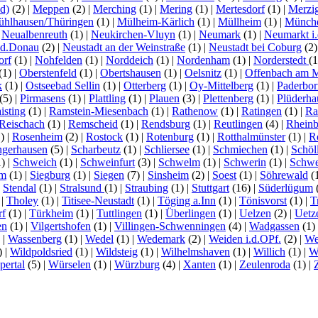
d)
(2)
|
Meppen
(2)
|
Merching
(1)
|
Mering
(1)
|
Mertesdorf
(1)
|
Merzi
hlhausen/Thüringen
(1)
|
Mülheim-Kärlich
(1)
|
Müllheim
(1)
|
Münch
|
Neualbenreuth
(1)
|
Neukirchen-Vluyn
(1)
|
Neumark
(1)
|
Neumarkt i.
.d.Donau
(2)
|
Neustadt an der Weinstraße
(1)
|
Neustadt bei Coburg
(2
orf
(1)
|
Nohfelden
(1)
|
Norddeich
(1)
|
Nordenham
(1)
|
Norderstedt
(
(1)
|
Oberstenfeld
(1)
|
Obertshausen
(1)
|
Oelsnitz
(1)
|
Offenbach am 
k
(1)
|
Ostseebad Sellin
(1)
|
Otterberg
(1)
|
Oy-Mittelberg
(1)
|
Paderbor
(5)
|
Pirmasens
(1)
|
Plattling
(1)
|
Plauen
(3)
|
Plettenberg
(1)
|
Plüderha
isting
(1)
|
Ramstein-Miesenbach
(1)
|
Rathenow
(1)
|
Ratingen
(1)
|
Ra
Reischach
(1)
|
Remscheid
(1)
|
Rendsburg
(1)
|
Reutlingen
(4)
|
Rhein
1)
|
Rosenheim
(2)
|
Rostock
(1)
|
Rotenburg
(1)
|
Rotthalmünster
(1)
|
R
ngerhausen
(5)
|
Scharbeutz
(1)
|
Schliersee
(1)
|
Schmiechen
(1)
|
Schöl
1)
|
Schweich
(1)
|
Schweinfurt
(3)
|
Schwelm
(1)
|
Schwerin
(1)
|
Schwe
lm
(1)
|
Siegburg
(1)
|
Siegen
(7)
|
Sinsheim
(2)
|
Soest
(1)
|
Söhrewald
(
|
Stendal
(1)
|
Stralsund
(1)
|
Straubing
(1)
|
Stuttgart
(16)
|
Süderlügum
)
|
Tholey
(1)
|
Titisee-Neustadt
(1)
|
Töging a.Inn
(1)
|
Tönisvorst
(1)
|
T
rf
(1)
|
Türkheim
(1)
|
Tuttlingen
(1)
|
Überlingen
(1)
|
Uelzen
(2)
|
Uetz
en
(1)
|
Vilgertshofen
(1)
|
Villingen-Schwenningen
(4)
|
Wadgassen
(1)
)
|
Wassenberg
(1)
|
Wedel
(1)
|
Wedemark
(2)
|
Weiden i.d.OPf.
(2)
|
We
)
|
Wildpoldsried
(1)
|
Wildsteig
(1)
|
Wilhelmshaven
(1)
|
Willich
(1)
|
W
ertal
(5)
|
Würselen
(1)
|
Würzburg
(4)
|
Xanten
(1)
|
Zeulenroda
(1)
|