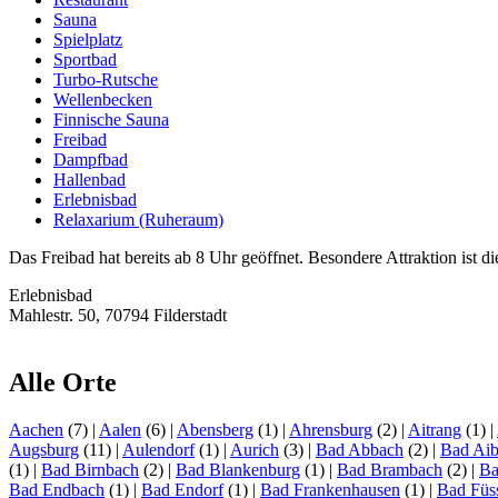
Sauna
Spielplatz
Sportbad
Turbo-Rutsche
Wellenbecken
Finnische Sauna
Freibad
Dampfbad
Hallenbad
Erlebnisbad
Relaxarium (Ruheraum)
Das Freibad hat bereits ab 8 Uhr geöffnet. Besondere Attraktion ist
Erlebnisbad
Mahlestr. 50, 70794 Filderstadt
Alle Orte
Aachen
(7)
|
Aalen
(6)
|
Abensberg
(1)
|
Ahrensburg
(2)
|
Aitrang
(1)
|
Augsburg
(11)
|
Aulendorf
(1)
|
Aurich
(3)
|
Bad Abbach
(2)
|
Bad Aib
(1)
|
Bad Birnbach
(2)
|
Bad Blankenburg
(1)
|
Bad Brambach
(2)
|
Ba
Bad Endbach
(1)
|
Bad Endorf
(1)
|
Bad Frankenhausen
(1)
|
Bad Füs