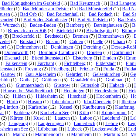
|
Bad Königshofen im Grabfeld
(1)
|
Bad Kreuznach
(1)
|
Bad Langens
Münder
(1)
|
Bad Münder am Deister
(1)
|
Bad Münstereifel
(1)
|
Bad N
ausen
(1)
|
Bad Orb
(1)
|
Bad Reichenhall
(1)
|
Bad Rodach
(1)
|
Bad S
senried
(1)
|
Bad Soden-Salmünster
(1)
|
Bad Staffelstein
(1)
|
Bad Sulz
d Wurzach
(1)
|
Baden-Baden
(6)
|
Bamberg
(4)
|
Barsinghausen
(2)
|
B
(1)
|
Biberach an der Riß
(3)
|
Bielefeld
(12)
|
Bischofsgrün
(1)
|
Bitbur
g
(8)
|
Breckerfeld
(1)
|
Bredstedt
(1)
|
Bremen
(7)
|
Bremerhaven
(5)
|
wedel
(2)
|
Bürstadt
(1)
|
Büsum
(1)
|
Calden
(1)
|
Celle
(2)
|
Cham
(2)
|
orf
(1)
|
Delmenhorst
(1)
|
Denklingen
(1)
|
Derching
(1)
|
Dessau-Roß
)
|
Donauwörth
(1)
|
Dornburg-Camburg
(1)
|
Dorsten
(1)
|
Dortmund
(
)
|
Eisenach
(1)
|
Eisenhüttenstadt
(1)
|
Elsterberg
(1)
|
Emden
(2)
|
Emme
1)
|
Falkenstein
(2)
|
Farchant
(1)
|
Fichtelberg
(1)
|
Filderstadt
(1)
|
Finn
denstadt
(3)
|
Freyung
(2)
|
Friedberg
(1)
|
Fritzlar
(1)
|
Fulda
(2)
|
Fuldat
|
Gartow
(1)
|
Gau-Algesheim
(1)
|
Gehrden
(1)
|
Gelsenkirchen
(2)
|
Ge
ebbin
(1)
|
Gotha
(2)
|
Göttingen
(5)
|
Graal-Müritz
(1)
|
Grafenau
(1)
|
G
ach
(1)
|
Gummersbach
(1)
|
Güstrow
(1)
|
Gütersloh
(3)
|
Habach
(1)
|
)
|
Hausen bei Waldbreitbach
(1)
|
Hechingen
(1)
|
Heddesheim
(1)
|
Hei
ch
(2)
|
Hilden
(1)
|
Hildesheim
(2)
|
Hirschaid
(1)
|
Hockenheim
(1)
|
Ho
1)
|
Hürth
(1)
|
Husum
(1)
|
Ibbenbüren
(1)
|
Idar-Oberstein
(2)
|
Illertis
-Lintfort
(1)
|
Karlsruhe
(12)
|
Kassel
(6)
|
Kaufbeuren
(2)
|
Kaufering
al
(1)
|
Koblenz
(2)
|
Kochel am See
(1)
|
Köln
(15)
|
Königsbrunn
(2)
(2)
|
Kürten
(1)
|
Kusel
(1)
|
Laatzen
(1)
|
Laboe
(1)
|
Ladelund
(1)
|
La
(3)
|
Langeoog
(1)
|
Langerringen
(1)
|
Lauterbach
(1)
|
Lehrte
(3)
|
Lei
osheim am See
(1)
|
Lübbenau
(1)
|
Lübeck
(9)
|
Luckenwalde
(1)
|
Lud
us
(1)
|
Mainz
(3)
|
Mammendorf
(1)
|
Mannheim
(11)
|
Marburg
(2)
|
Ma