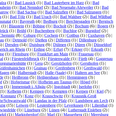
alza
(1)
|
Bad Lausick
(1)
|
Bad Lauterberg im Harz
(1)
|
Bad
auheim
(1)
|
Bad Nenndorf
(2)
|
Bad Neuenahr-Ahrweiler
(1)
|
Bad
aarow
(1)
|
Bad Sachsa
(1)
|
Bad Salzuflen
(1)
|
Bad Salzungen
(1)
|
a
(1)
|
Bad Tölz
(1)
|
Bad Urach
(1)
|
Bad Waldsee
(2)
|
Bad Wildbad
aunatal
(1)
|
Bayreuth
(4)
|
Bedburg
(1)
|
Berchtesgaden
(1)
|
Bergisch
g
(1)
|
Blaustein
(1)
|
Böbing
(1)
|
Bocholt
(2)
|
Bochum
(6)
|
Bogen
(1)
Brück
(1)
|
Brühl
(1)
|
Buchenberg
(1)
|
Buchloe
(2)
|
Burgdorf
(2)
|
Chemnitz
(8)
|
Coburg
(1)
|
Cochem
(1)
|
Cottbus
(1)
|
Cuxhaven
(5)
|
lau
(1)
|
Detmold
(1)
|
Dießen
(2)
|
Differten
(1)
|
Dillenburg
(2)
|
5)
|
Dresden
(14)
|
Duisburg
(9)
|
Dülmen
(1)
|
Düren
(3)
|
Düsseldorf
rich am Rhein
(1)
|
Erding
(2)
|
Erfurt
(7)
|
Erkner
(1)
|
Erkrath
(1)
|
ing
(1)
|
Flensburg
(1)
|
Frankfurt am Main
(11)
|
Frauenau
(1)
|
al
(1)
|
Fürstenfeldbruck
(1)
|
Fürstenwalde
(1)
|
Fürth
(4)
|
Gaggenau
orgsmarienhütte
(1)
|
Gera
(2)
|
Gerolzhofen
(1)
|
Gersthofen
(1)
|
räfenhainichen
(1)
|
Grainau
(1)
|
Greifenberg
(1)
|
Greifswald
(1)
|
Hagen
(4)
|
Halberstadt
(2)
|
Halle (Saale)
(1)
|
Haltern am See
(3)
|
de
(1)
|
Heilbronn
(5)
|
Heiligenhaus
(1)
|
Hemmingen
(3)
|
f
(2)
|
Hofgeismar
(1)
|
Hofheim am Taunus
(1)
|
Högel
(1)
|
sen
(1)
|
Immenstadt i. Allgäu
(2)
|
Ingolstadt
(4)
|
Iserlohn
(1)
|
(1)
|
Kelheim
(1)
|
Kempen
(1)
|
Kempten
(1)
|
Kerpen
(1)
|
Kiel
(7)
|
|
Konstanz
(7)
|
Konz
(1)
|
Krauschwitz
(1)
|
Krausnik-Groß
hr/Schwarzwald
(3)
|
Landau in der Pfalz
(1)
|
Landsberg am Lech
(1)
pzig
(15)
|
Leiwen
(1)
|
Leutenberg
(1)
|
Leverkusen
(1)
|
Lilienthal
(1)
wigsfelde
(1)
|
Lüneburg
(2)
|
Lünen
(4)
|
Lutherstadt Eisleben
(2)
|
rktl
(1)
|
Marktoberdorf
(1)
|
Marl
(1)
|
Masserberg
(1)
|
Meersburg