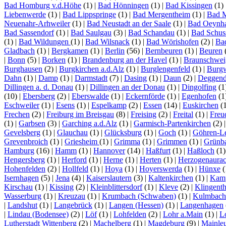
Bad Homburg v.d.Höhe
(1)
|
Bad Hönningen
(1)
|
Bad Kissingen
(1)
Liebenwerde
(1)
|
Bad Lippspringe
(1)
|
Bad Mergentheim
(1)
|
Bad 
Neuenahr-Arhweiler
(1)
|
Bad Neustadt an der Saale
(1)
|
Bad Oeynh
Bad Sassendorf
(1)
|
Bad Saulgau
(3)
|
Bad Schandau
(1)
|
Bad Schus
(1)
|
Bad Wildungen
(1)
|
Bad Wilsnack
(1)
|
Bad Wörishofen
(2)
|
Ba
Gladbach
(1)
|
Bergkamen
(1)
|
Berlin
(56)
|
Bernbeuren
(1)
|
Beuren
|
Bonn
(5)
|
Borken
(1)
|
Brandenburg an der Havel
(1)
|
Braunschwei
Burghausen
(2)
|
Burgkirchen a.d.Alz
(1)
|
Burglengenfeld
(1)
|
Burg
Dahn
(1)
|
Damp
(1)
|
Darmstadt
(7)
|
Dasing
(1)
|
Daun
(2)
|
Deggend
Dillingen a. d. Donau
(1)
|
Dillingen an der Donau
(1)
|
Dingolfing
(1
(10)
|
Ebersberg
(2)
|
Eberswalde
(1)
|
Eckernförde
(1)
|
Egenhofen
(1
Eschweiler
(1)
|
Esens
(1)
|
Espelkamp
(2)
|
Essen
(14)
|
Euskirchen
(
Frechen
(2)
|
Freiburg im Breisgau
(8)
|
Freising
(2)
|
Freital
(1)
|
Freu
(1)
|
Garbsen
(3)
|
Garching a.d.Alz
(1)
|
Garmisch-Partenkirchen
(2)
Gevelsberg
(1)
|
Glauchau
(1)
|
Glücksburg
(1)
|
Goch
(1)
|
Göhren-L
Grevenbroich
(1)
|
Griesheim
(1)
|
Grimma
(1)
|
Grimmen
(1)
|
Grünb
Hamburg
(16)
|
Hamm
(1)
|
Hannover
(14)
|
Haßfurt
(1)
|
Haßloch
(1
Hengersberg
(1)
|
Herford
(1)
|
Herne
(1)
|
Herten
(1)
|
Herzogenaura
Hohenfelden
(2)
|
Hollfeld
(1)
|
Hoya
(1)
|
Hoyerswerda
(1)
|
Hünxe
(
Isernhagen
(5)
|
Jena
(4)
|
Kaiserslautern
(3)
|
Kaltenkirchen
(1)
|
Kamp
Kirschau
(1)
|
Kissing
(2)
|
Kleinblittersdorf
(1)
|
Kleve
(2)
|
Klingenth
Wasserburg
(1)
|
Kreuzau
(1)
|
Krumbach (Schwaben)
(1)
|
Kulmbach
|
Landshut
(1)
|
Langebrück
(1)
|
Langen (Hessen)
(1)
|
Langenhagen
|
Lindau (Bodensee)
(2)
|
Löf
(1)
|
Lohfelden
(2)
|
Lohr a.Main
(1)
|
L
Lutherstadt Wittenberg
(2)
|
Machelberg
(1)
|
Magdeburg
(9)
|
Mainle