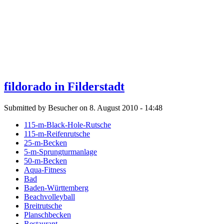
fildorado in Filderstadt
Submitted by Besucher on 8. August 2010 - 14:48
115-m-Black-Hole-Rutsche
115-m-Reifenrutsche
25-m-Becken
5-m-Sprungturmanlage
50-m-Becken
Aqua-Fitness
Bad
Baden-Württemberg
Beachvolleyball
Breitrutsche
Planschbecken
Restaurant