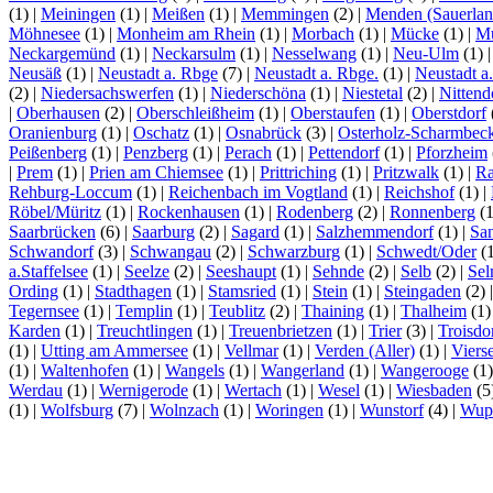
(1)
|
Meiningen
(1)
|
Meißen
(1)
|
Memmingen
(2)
|
Menden (Sauerlan
Möhnesee
(1)
|
Monheim am Rhein
(1)
|
Morbach
(1)
|
Mücke
(1)
|
Mü
Neckargemünd
(1)
|
Neckarsulm
(1)
|
Nesselwang
(1)
|
Neu-Ulm
(1)
Neusäß
(1)
|
Neustadt a. Rbge
(7)
|
Neustadt a. Rbge.
(1)
|
Neustadt a
(2)
|
Niedersachswerfen
(1)
|
Niederschöna
(1)
|
Niestetal
(2)
|
Nittend
|
Oberhausen
(2)
|
Oberschleißheim
(1)
|
Oberstaufen
(1)
|
Oberstdorf
Oranienburg
(1)
|
Oschatz
(1)
|
Osnabrück
(3)
|
Osterholz-Scharmbec
Peißenberg
(1)
|
Penzberg
(1)
|
Perach
(1)
|
Pettendorf
(1)
|
Pforzheim
|
Prem
(1)
|
Prien am Chiemsee
(1)
|
Prittriching
(1)
|
Pritzwalk
(1)
|
Ra
Rehburg-Loccum
(1)
|
Reichenbach im Vogtland
(1)
|
Reichshof
(1)
|
Röbel/Müritz
(1)
|
Rockenhausen
(1)
|
Rodenberg
(2)
|
Ronnenberg
(
Saarbrücken
(6)
|
Saarburg
(2)
|
Sagard
(1)
|
Salzhemmendorf
(1)
|
Sa
Schwandorf
(3)
|
Schwangau
(2)
|
Schwarzburg
(1)
|
Schwedt/Oder
(
a.Staffelsee
(1)
|
Seelze
(2)
|
Seeshaupt
(1)
|
Sehnde
(2)
|
Selb
(2)
|
Se
Ording
(1)
|
Stadthagen
(1)
|
Stamsried
(1)
|
Stein
(1)
|
Steingaden
(2)
Tegernsee
(1)
|
Templin
(1)
|
Teublitz
(2)
|
Thaining
(1)
|
Thalheim
(1
Karden
(1)
|
Treuchtlingen
(1)
|
Treuenbrietzen
(1)
|
Trier
(3)
|
Troisdo
(1)
|
Utting am Ammersee
(1)
|
Vellmar
(1)
|
Verden (Aller)
(1)
|
Viers
(1)
|
Waltenhofen
(1)
|
Wangels
(1)
|
Wangerland
(1)
|
Wangerooge
(1
Werdau
(1)
|
Wernigerode
(1)
|
Wertach
(1)
|
Wesel
(1)
|
Wiesbaden
(5
(1)
|
Wolfsburg
(7)
|
Wolnzach
(1)
|
Woringen
(1)
|
Wunstorf
(4)
|
Wupp