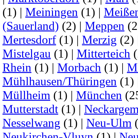
(1)
|
Meiningen
(1)
|
Meiße
(Sauerland)
(2)
|
Meppen
(2
Mertesdorf
(1)
|
Merzig
(2)
Mistelgau
(1)
|
Mitterteich
(
Rhein
(1)
|
Morbach
(1)
|
M
Mühlhausen/Thüringen
(1)
Müllheim
(1)
|
München
(2
Mutterstadt
(1)
|
Neckarge
Nesselwang
(1)
|
Neu-Ulm
Neukirchen-Vluyn
(1)
|
Ne