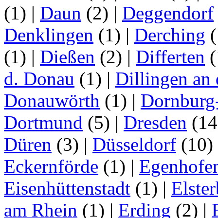
(1)
|
Daun
(2)
|
Deggendorf
Denklingen
(1)
|
Derching
(
(1)
|
Dießen
(2)
|
Differten
(
d. Donau
(1)
|
Dillingen an
Donauwörth
(1)
|
Dornburg
Dortmund
(5)
|
Dresden
(1
Düren
(3)
|
Düsseldorf
(10)
Eckernförde
(1)
|
Egenhofe
Eisenhüttenstadt
(1)
|
Elster
am Rhein
(1)
|
Erding
(2)
|