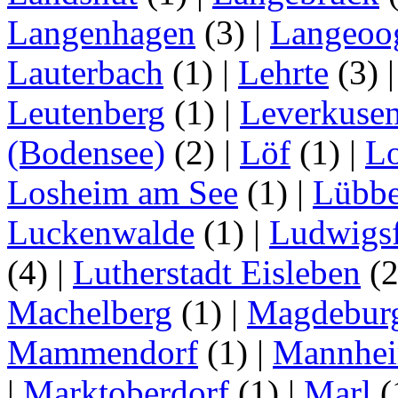
Langenhagen
(3)
|
Langeoo
Lauterbach
(1)
|
Lehrte
(3)
Leutenberg
(1)
|
Leverkuse
(Bodensee)
(2)
|
Löf
(1)
|
Lo
Losheim am See
(1)
|
Lübb
Luckenwalde
(1)
|
Ludwigsf
(4)
|
Lutherstadt Eisleben
(
Machelberg
(1)
|
Magdebur
Mammendorf
(1)
|
Mannhe
|
Marktoberdorf
(1)
|
Marl
(