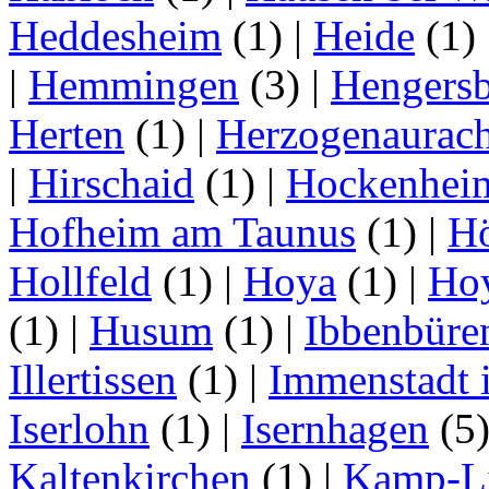
Heddesheim
(1)
|
Heide
(1)
|
Hemmingen
(3)
|
Hengersb
Herten
(1)
|
Herzogenaurac
|
Hirschaid
(1)
|
Hockenhei
Hofheim am Taunus
(1)
|
H
Hollfeld
(1)
|
Hoya
(1)
|
Ho
(1)
|
Husum
(1)
|
Ibbenbüre
Illertissen
(1)
|
Immenstadt i
Iserlohn
(1)
|
Isernhagen
(5
Kaltenkirchen
(1)
|
Kamp-Li