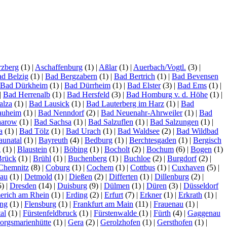
zberg
(1)
|
Aschaffenburg
(1)
|
Aßlar
(1)
|
Auerbach/Vogtl.
(3)
|
d Belzig
(1)
|
Bad Bergzabern
(1)
|
Bad Bertrich
(1)
|
Bad Bevensen
Bad Dürkheim
(1)
|
Bad Dürrheim
(1)
|
Bad Elster
(3)
|
Bad Ems
(1)
|
|
Bad Herrenalb
(1)
|
Bad Hersfeld
(3)
|
Bad Homburg v. d. Höhe
(1)
|
alza
(1)
|
Bad Lausick
(1)
|
Bad Lauterberg im Harz
(1)
|
Bad
auheim
(1)
|
Bad Nenndorf
(2)
|
Bad Neuenahr-Ahrweiler
(1)
|
Bad
aarow
(1)
|
Bad Sachsa
(1)
|
Bad Salzuflen
(1)
|
Bad Salzungen
(1)
|
a
(1)
|
Bad Tölz
(1)
|
Bad Urach
(1)
|
Bad Waldsee
(2)
|
Bad Wildbad
aunatal
(1)
|
Bayreuth
(4)
|
Bedburg
(1)
|
Berchtesgaden
(1)
|
Bergisch
g
(1)
|
Blaustein
(1)
|
Böbing
(1)
|
Bocholt
(2)
|
Bochum
(6)
|
Bogen
(1)
Brück
(1)
|
Brühl
(1)
|
Buchenberg
(1)
|
Buchloe
(2)
|
Burgdorf
(2)
|
Chemnitz
(8)
|
Coburg
(1)
|
Cochem
(1)
|
Cottbus
(1)
|
Cuxhaven
(5)
|
lau
(1)
|
Detmold
(1)
|
Dießen
(2)
|
Differten
(1)
|
Dillenburg
(2)
|
5)
|
Dresden
(14)
|
Duisburg
(9)
|
Dülmen
(1)
|
Düren
(3)
|
Düsseldorf
rich am Rhein
(1)
|
Erding
(2)
|
Erfurt
(7)
|
Erkner
(1)
|
Erkrath
(1)
|
ing
(1)
|
Flensburg
(1)
|
Frankfurt am Main
(11)
|
Frauenau
(1)
|
al
(1)
|
Fürstenfeldbruck
(1)
|
Fürstenwalde
(1)
|
Fürth
(4)
|
Gaggenau
orgsmarienhütte
(1)
|
Gera
(2)
|
Gerolzhofen
(1)
|
Gersthofen
(1)
|