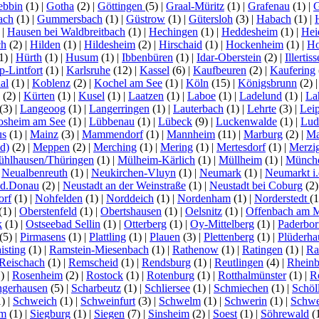
ebbin
(1)
|
Gotha
(2)
|
Göttingen
(5)
|
Graal-Müritz
(1)
|
Grafenau
(1)
|
G
ach
(1)
|
Gummersbach
(1)
|
Güstrow
(1)
|
Gütersloh
(3)
|
Habach
(1)
|
)
|
Hausen bei Waldbreitbach
(1)
|
Hechingen
(1)
|
Heddesheim
(1)
|
Hei
ch
(2)
|
Hilden
(1)
|
Hildesheim
(2)
|
Hirschaid
(1)
|
Hockenheim
(1)
|
Ho
1)
|
Hürth
(1)
|
Husum
(1)
|
Ibbenbüren
(1)
|
Idar-Oberstein
(2)
|
Illertis
-Lintfort
(1)
|
Karlsruhe
(12)
|
Kassel
(6)
|
Kaufbeuren
(2)
|
Kaufering
al
(1)
|
Koblenz
(2)
|
Kochel am See
(1)
|
Köln
(15)
|
Königsbrunn
(2)
(2)
|
Kürten
(1)
|
Kusel
(1)
|
Laatzen
(1)
|
Laboe
(1)
|
Ladelund
(1)
|
La
(3)
|
Langeoog
(1)
|
Langerringen
(1)
|
Lauterbach
(1)
|
Lehrte
(3)
|
Lei
osheim am See
(1)
|
Lübbenau
(1)
|
Lübeck
(9)
|
Luckenwalde
(1)
|
Lud
us
(1)
|
Mainz
(3)
|
Mammendorf
(1)
|
Mannheim
(11)
|
Marburg
(2)
|
Ma
d)
(2)
|
Meppen
(2)
|
Merching
(1)
|
Mering
(1)
|
Mertesdorf
(1)
|
Merzi
hlhausen/Thüringen
(1)
|
Mülheim-Kärlich
(1)
|
Müllheim
(1)
|
Münch
|
Neualbenreuth
(1)
|
Neukirchen-Vluyn
(1)
|
Neumark
(1)
|
Neumarkt i.
.d.Donau
(2)
|
Neustadt an der Weinstraße
(1)
|
Neustadt bei Coburg
(2
orf
(1)
|
Nohfelden
(1)
|
Norddeich
(1)
|
Nordenham
(1)
|
Norderstedt
(
(1)
|
Oberstenfeld
(1)
|
Obertshausen
(1)
|
Oelsnitz
(1)
|
Offenbach am 
k
(1)
|
Ostseebad Sellin
(1)
|
Otterberg
(1)
|
Oy-Mittelberg
(1)
|
Paderbor
(5)
|
Pirmasens
(1)
|
Plattling
(1)
|
Plauen
(3)
|
Plettenberg
(1)
|
Plüderha
isting
(1)
|
Ramstein-Miesenbach
(1)
|
Rathenow
(1)
|
Ratingen
(1)
|
Ra
Reischach
(1)
|
Remscheid
(1)
|
Rendsburg
(1)
|
Reutlingen
(4)
|
Rhein
1)
|
Rosenheim
(2)
|
Rostock
(1)
|
Rotenburg
(1)
|
Rotthalmünster
(1)
|
R
ngerhausen
(5)
|
Scharbeutz
(1)
|
Schliersee
(1)
|
Schmiechen
(1)
|
Schöl
1)
|
Schweich
(1)
|
Schweinfurt
(3)
|
Schwelm
(1)
|
Schwerin
(1)
|
Schwe
lm
(1)
|
Siegburg
(1)
|
Siegen
(7)
|
Sinsheim
(2)
|
Soest
(1)
|
Söhrewald
(