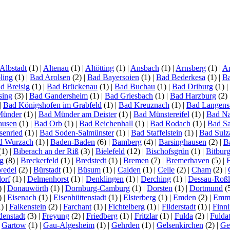
Albstadt
(1)
|
Altenau
(1)
|
Altötting
(1)
|
Ansbach
(1)
|
Arnsberg
(1)
|
Ar
ling
(1)
|
Bad Arolsen
(2)
|
Bad Bayersoien
(1)
|
Bad Bederkesa
(1)
|
Ba
d Breisig
(1)
|
Bad Brückenau
(1)
|
Bad Buchau
(1)
|
Bad Driburg
(1)
|
sing
(3)
|
Bad Gandersheim
(1)
|
Bad Griesbach
(1)
|
Bad Harzburg
(2)
|
Bad Königshofen im Grabfeld
(1)
|
Bad Kreuznach
(1)
|
Bad Langens
Münder
(1)
|
Bad Münder am Deister
(1)
|
Bad Münstereifel
(1)
|
Bad N
ausen
(1)
|
Bad Orb
(1)
|
Bad Reichenhall
(1)
|
Bad Rodach
(1)
|
Bad S
senried
(1)
|
Bad Soden-Salmünster
(1)
|
Bad Staffelstein
(1)
|
Bad Sulz
d Wurzach
(1)
|
Baden-Baden
(6)
|
Bamberg
(4)
|
Barsinghausen
(2)
|
B
(1)
|
Biberach an der Riß
(3)
|
Bielefeld
(12)
|
Bischofsgrün
(1)
|
Bitbur
g
(8)
|
Breckerfeld
(1)
|
Bredstedt
(1)
|
Bremen
(7)
|
Bremerhaven
(5)
|
wedel
(2)
|
Bürstadt
(1)
|
Büsum
(1)
|
Calden
(1)
|
Celle
(2)
|
Cham
(2)
|
orf
(1)
|
Delmenhorst
(1)
|
Denklingen
(1)
|
Derching
(1)
|
Dessau-Roß
)
|
Donauwörth
(1)
|
Dornburg-Camburg
(1)
|
Dorsten
(1)
|
Dortmund
(
)
|
Eisenach
(1)
|
Eisenhüttenstadt
(1)
|
Elsterberg
(1)
|
Emden
(2)
|
Emme
1)
|
Falkenstein
(2)
|
Farchant
(1)
|
Fichtelberg
(1)
|
Filderstadt
(1)
|
Finn
denstadt
(3)
|
Freyung
(2)
|
Friedberg
(1)
|
Fritzlar
(1)
|
Fulda
(2)
|
Fuldat
|
Gartow
(1)
|
Gau-Algesheim
(1)
|
Gehrden
(1)
|
Gelsenkirchen
(2)
|
Ge