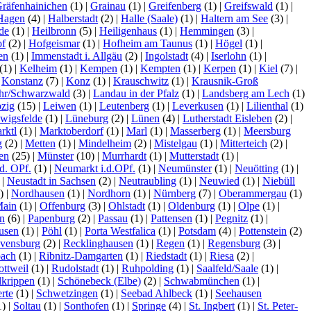
räfenhainichen
(1)
|
Grainau
(1)
|
Greifenberg
(1)
|
Greifswald
(1)
|
Hagen
(4)
|
Halberstadt
(2)
|
Halle (Saale)
(1)
|
Haltern am See
(3)
|
de
(1)
|
Heilbronn
(5)
|
Heiligenhaus
(1)
|
Hemmingen
(3)
|
f
(2)
|
Hofgeismar
(1)
|
Hofheim am Taunus
(1)
|
Högel
(1)
|
sen
(1)
|
Immenstadt i. Allgäu
(2)
|
Ingolstadt
(4)
|
Iserlohn
(1)
|
(1)
|
Kelheim
(1)
|
Kempen
(1)
|
Kempten
(1)
|
Kerpen
(1)
|
Kiel
(7)
|
|
Konstanz
(7)
|
Konz
(1)
|
Krauschwitz
(1)
|
Krausnik-Groß
hr/Schwarzwald
(3)
|
Landau in der Pfalz
(1)
|
Landsberg am Lech
(1)
pzig
(15)
|
Leiwen
(1)
|
Leutenberg
(1)
|
Leverkusen
(1)
|
Lilienthal
(1)
wigsfelde
(1)
|
Lüneburg
(2)
|
Lünen
(4)
|
Lutherstadt Eisleben
(2)
|
rktl
(1)
|
Marktoberdorf
(1)
|
Marl
(1)
|
Masserberg
(1)
|
Meersburg
g
(2)
|
Metten
(1)
|
Mindelheim
(2)
|
Mistelgau
(1)
|
Mitterteich
(2)
|
en
(25)
|
Münster
(10)
|
Murrhardt
(1)
|
Mutterstadt
(1)
|
d. OPf.
(1)
|
Neumarkt i.d.OPf.
(1)
|
Neumünster
(1)
|
Neuötting
(1)
|
)
|
Neustadt in Sachsen
(2)
|
Neutraubling
(1)
|
Neuwied
(1)
|
Niebüll
1)
|
Nordhausen
(1)
|
Nordhorn
(1)
|
Nürnberg
(7)
|
Oberammergau
(1)
Main
(1)
|
Offenburg
(3)
|
Ohlstadt
(1)
|
Oldenburg
(1)
|
Olpe
(1)
|
n
(6)
|
Papenburg
(2)
|
Passau
(1)
|
Pattensen
(1)
|
Pegnitz
(1)
|
usen
(1)
|
Pöhl
(1)
|
Porta Westfalica
(1)
|
Potsdam
(4)
|
Pottenstein
(2)
vensburg
(2)
|
Recklinghausen
(1)
|
Regen
(1)
|
Regensburg
(3)
|
bach
(1)
|
Ribnitz-Damgarten
(1)
|
Riedstadt
(1)
|
Riesa
(2)
|
ottweil
(1)
|
Rudolstadt
(1)
|
Ruhpolding
(1)
|
Saalfeld/Saale
(1)
|
lkrippen
(1)
|
Schönebeck (Elbe)
(2)
|
Schwabmünchen
(1)
|
rte
(1)
|
Schwetzingen
(1)
|
Seebad Ahlbeck
(1)
|
Seehausen
1)
|
Soltau
(1)
|
Sonthofen
(1)
|
Springe
(4)
|
St. Ingbert
(1)
|
St. Peter-