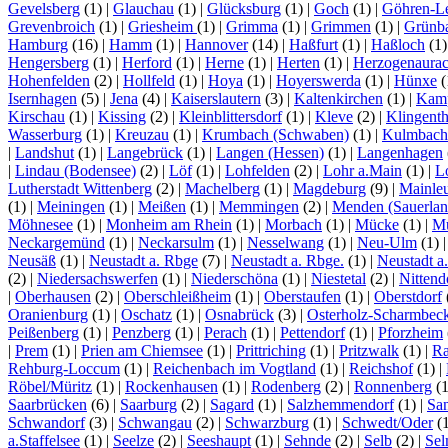
Gevelsberg
(1)
|
Glauchau
(1)
|
Glücksburg
(1)
|
Goch
(1)
|
Göhren-L
Grevenbroich
(1)
|
Griesheim
(1)
|
Grimma
(1)
|
Grimmen
(1)
|
Grünb
Hamburg
(16)
|
Hamm
(1)
|
Hannover
(14)
|
Haßfurt
(1)
|
Haßloch
(1
Hengersberg
(1)
|
Herford
(1)
|
Herne
(1)
|
Herten
(1)
|
Herzogenaura
Hohenfelden
(2)
|
Hollfeld
(1)
|
Hoya
(1)
|
Hoyerswerda
(1)
|
Hünxe
(
Isernhagen
(5)
|
Jena
(4)
|
Kaiserslautern
(3)
|
Kaltenkirchen
(1)
|
Kamp
Kirschau
(1)
|
Kissing
(2)
|
Kleinblittersdorf
(1)
|
Kleve
(2)
|
Klingenth
Wasserburg
(1)
|
Kreuzau
(1)
|
Krumbach (Schwaben)
(1)
|
Kulmbach
|
Landshut
(1)
|
Langebrück
(1)
|
Langen (Hessen)
(1)
|
Langenhagen
|
Lindau (Bodensee)
(2)
|
Löf
(1)
|
Lohfelden
(2)
|
Lohr a.Main
(1)
|
L
Lutherstadt Wittenberg
(2)
|
Machelberg
(1)
|
Magdeburg
(9)
|
Mainle
(1)
|
Meiningen
(1)
|
Meißen
(1)
|
Memmingen
(2)
|
Menden (Sauerlan
Möhnesee
(1)
|
Monheim am Rhein
(1)
|
Morbach
(1)
|
Mücke
(1)
|
Mü
Neckargemünd
(1)
|
Neckarsulm
(1)
|
Nesselwang
(1)
|
Neu-Ulm
(1)
Neusäß
(1)
|
Neustadt a. Rbge
(7)
|
Neustadt a. Rbge.
(1)
|
Neustadt a
(2)
|
Niedersachswerfen
(1)
|
Niederschöna
(1)
|
Niestetal
(2)
|
Nittend
|
Oberhausen
(2)
|
Oberschleißheim
(1)
|
Oberstaufen
(1)
|
Oberstdorf
Oranienburg
(1)
|
Oschatz
(1)
|
Osnabrück
(3)
|
Osterholz-Scharmbec
Peißenberg
(1)
|
Penzberg
(1)
|
Perach
(1)
|
Pettendorf
(1)
|
Pforzheim
|
Prem
(1)
|
Prien am Chiemsee
(1)
|
Prittriching
(1)
|
Pritzwalk
(1)
|
Ra
Rehburg-Loccum
(1)
|
Reichenbach im Vogtland
(1)
|
Reichshof
(1)
|
Röbel/Müritz
(1)
|
Rockenhausen
(1)
|
Rodenberg
(2)
|
Ronnenberg
(
Saarbrücken
(6)
|
Saarburg
(2)
|
Sagard
(1)
|
Salzhemmendorf
(1)
|
Sa
Schwandorf
(3)
|
Schwangau
(2)
|
Schwarzburg
(1)
|
Schwedt/Oder
(
a.Staffelsee
(1)
|
Seelze
(2)
|
Seeshaupt
(1)
|
Sehnde
(2)
|
Selb
(2)
|
Se