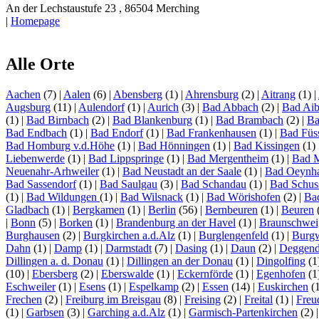
An der Lechstaustufe 23 , 86504 Merching
|
Homepage
Alle Orte
Aachen
(7)
|
Aalen
(6)
|
Abensberg
(1)
|
Ahrensburg
(2)
|
Aitrang
(1)
|
Augsburg
(11)
|
Aulendorf
(1)
|
Aurich
(3)
|
Bad Abbach
(2)
|
Bad Aib
(1)
|
Bad Birnbach
(2)
|
Bad Blankenburg
(1)
|
Bad Brambach
(2)
|
Ba
Bad Endbach
(1)
|
Bad Endorf
(1)
|
Bad Frankenhausen
(1)
|
Bad Füs
Bad Homburg v.d.Höhe
(1)
|
Bad Hönningen
(1)
|
Bad Kissingen
(1)
Liebenwerde
(1)
|
Bad Lippspringe
(1)
|
Bad Mergentheim
(1)
|
Bad 
Neuenahr-Arhweiler
(1)
|
Bad Neustadt an der Saale
(1)
|
Bad Oeynh
Bad Sassendorf
(1)
|
Bad Saulgau
(3)
|
Bad Schandau
(1)
|
Bad Schus
(1)
|
Bad Wildungen
(1)
|
Bad Wilsnack
(1)
|
Bad Wörishofen
(2)
|
Ba
Gladbach
(1)
|
Bergkamen
(1)
|
Berlin
(56)
|
Bernbeuren
(1)
|
Beuren
|
Bonn
(5)
|
Borken
(1)
|
Brandenburg an der Havel
(1)
|
Braunschwei
Burghausen
(2)
|
Burgkirchen a.d.Alz
(1)
|
Burglengenfeld
(1)
|
Burg
Dahn
(1)
|
Damp
(1)
|
Darmstadt
(7)
|
Dasing
(1)
|
Daun
(2)
|
Deggend
Dillingen a. d. Donau
(1)
|
Dillingen an der Donau
(1)
|
Dingolfing
(1
(10)
|
Ebersberg
(2)
|
Eberswalde
(1)
|
Eckernförde
(1)
|
Egenhofen
(1
Eschweiler
(1)
|
Esens
(1)
|
Espelkamp
(2)
|
Essen
(14)
|
Euskirchen
(
Frechen
(2)
|
Freiburg im Breisgau
(8)
|
Freising
(2)
|
Freital
(1)
|
Freu
(1)
|
Garbsen
(3)
|
Garching a.d.Alz
(1)
|
Garmisch-Partenkirchen
(2)