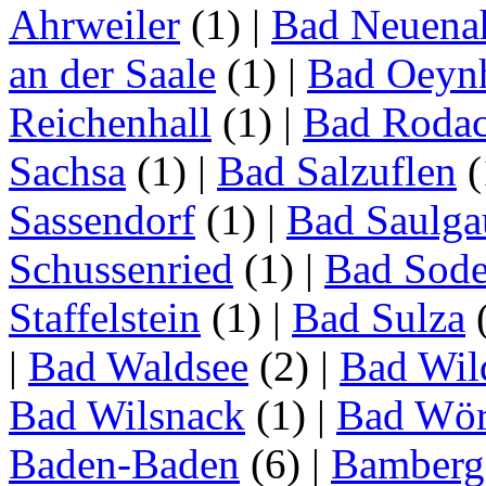
Ahrweiler
(1)
|
Bad Neuenah
an der Saale
(1)
|
Bad Oeyn
Reichenhall
(1)
|
Bad Roda
Sachsa
(1)
|
Bad Salzuflen
(
Sassendorf
(1)
|
Bad Saulga
Schussenried
(1)
|
Bad Sode
Staffelstein
(1)
|
Bad Sulza
|
Bad Waldsee
(2)
|
Bad Wil
Bad Wilsnack
(1)
|
Bad Wör
Baden-Baden
(6)
|
Bamberg