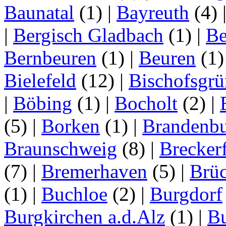
Baunatal
(1)
|
Bayreuth
(4)
|
Bergisch Gladbach
(1)
|
Be
Bernbeuren
(1)
|
Beuren
(1
Bielefeld
(12)
|
Bischofsgrü
|
Böbing
(1)
|
Bocholt
(2)
|
(5)
|
Borken
(1)
|
Brandenbu
Braunschweig
(8)
|
Brecker
(7)
|
Bremerhaven
(5)
|
Brü
(1)
|
Buchloe
(2)
|
Burgdorf
Burgkirchen a.d.Alz
(1)
|
Bu