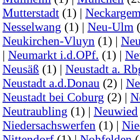
Mutterstadt
(1)
|
Neckarge
Nesselwang
(1)
|
Neu-Ulm
Neukirchen-Vluyn
(1)
|
Ne
|
Neumarkt i.d.OPf.
(1)
|
Ne
Neusäß
(1)
|
Neustadt a. Rb
Neustadt a.d.Donau
(2)
|
Ne
Neustadt bei Coburg
(2)
|
N
Neutraubling
(1)
|
Neuwied
Niedersachswerfen
(1)
|
Nie
Nittendorf
(1)
|
Nohfelden
(