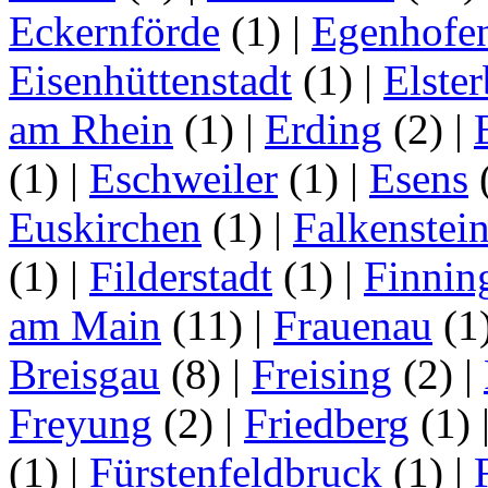
Eckernförde
(1)
|
Egenhofe
Eisenhüttenstadt
(1)
|
Elster
am Rhein
(1)
|
Erding
(2)
|
(1)
|
Eschweiler
(1)
|
Esens
Euskirchen
(1)
|
Falkenstei
(1)
|
Filderstadt
(1)
|
Finnin
am Main
(11)
|
Frauenau
(1
Breisgau
(8)
|
Freising
(2)
|
Freyung
(2)
|
Friedberg
(1)
(1)
|
Fürstenfeldbruck
(1)
|