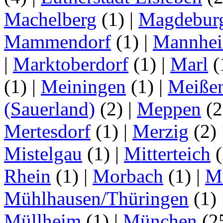
Machelberg
(1)
|
Magdebur
Mammendorf
(1)
|
Mannhe
|
Marktoberdorf
(1)
|
Marl
(
(1)
|
Meiningen
(1)
|
Meiße
(Sauerland)
(2)
|
Meppen
(2
Mertesdorf
(1)
|
Merzig
(2)
Mistelgau
(1)
|
Mitterteich
(
Rhein
(1)
|
Morbach
(1)
|
M
Mühlhausen/Thüringen
(1)
Müllheim
(1)
|
München
(2