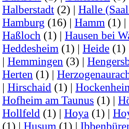
Halberstadt
(2)
|
Halle (Saal
Hamburg
(16)
|
Hamm
(1)
|
Haßloch
(1)
|
Hausen bei W
Heddesheim
(1)
|
Heide
(1)
|
Hemmingen
(3)
|
Hengersb
Herten
(1)
|
Herzogenaurac
|
Hirschaid
(1)
|
Hockenhei
Hofheim am Taunus
(1)
|
H
Hollfeld
(1)
|
Hoya
(1)
|
Ho
(1)
|
Husum
(1)
|
Ibbenbüre