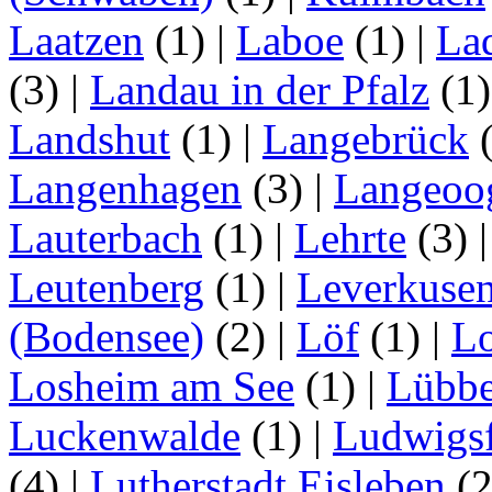
Laatzen
(1)
|
Laboe
(1)
|
La
(3)
|
Landau in der Pfalz
(1
Landshut
(1)
|
Langebrück
Langenhagen
(3)
|
Langeoo
Lauterbach
(1)
|
Lehrte
(3)
Leutenberg
(1)
|
Leverkuse
(Bodensee)
(2)
|
Löf
(1)
|
Lo
Losheim am See
(1)
|
Lübb
Luckenwalde
(1)
|
Ludwigsf
(4)
|
Lutherstadt Eisleben
(