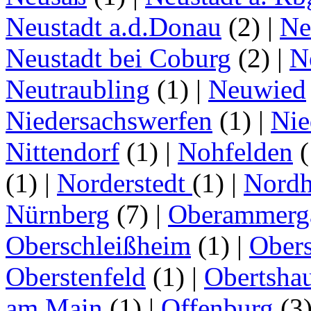
Neustadt a.d.Donau
(2)
|
Ne
Neustadt bei Coburg
(2)
|
N
Neutraubling
(1)
|
Neuwied
Niedersachswerfen
(1)
|
Nie
Nittendorf
(1)
|
Nohfelden
(
(1)
|
Norderstedt
(1)
|
Nordh
Nürnberg
(7)
|
Oberammerg
Oberschleißheim
(1)
|
Obers
Oberstenfeld
(1)
|
Obertsha
am Main
(1)
|
Offenburg
(3