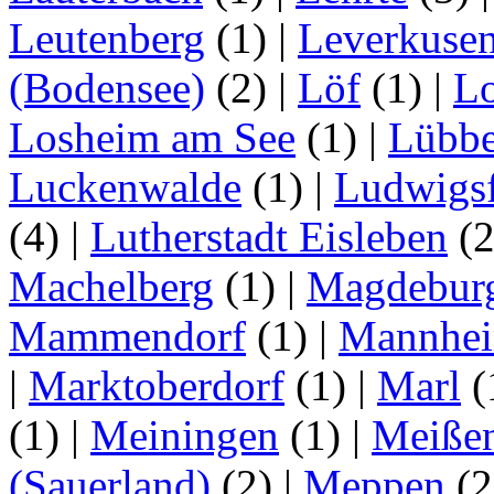
Leutenberg
(1)
|
Leverkuse
(Bodensee)
(2)
|
Löf
(1)
|
Lo
Losheim am See
(1)
|
Lübb
Luckenwalde
(1)
|
Ludwigsf
(4)
|
Lutherstadt Eisleben
(
Machelberg
(1)
|
Magdebur
Mammendorf
(1)
|
Mannhe
|
Marktoberdorf
(1)
|
Marl
(
(1)
|
Meiningen
(1)
|
Meiße
(Sauerland)
(2)
|
Meppen
(2