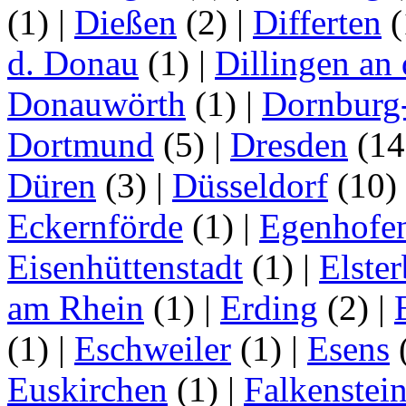
(1)
|
Dießen
(2)
|
Differten
(
d. Donau
(1)
|
Dillingen an
Donauwörth
(1)
|
Dornburg
Dortmund
(5)
|
Dresden
(1
Düren
(3)
|
Düsseldorf
(10)
Eckernförde
(1)
|
Egenhofe
Eisenhüttenstadt
(1)
|
Elster
am Rhein
(1)
|
Erding
(2)
|
(1)
|
Eschweiler
(1)
|
Esens
Euskirchen
(1)
|
Falkenstei