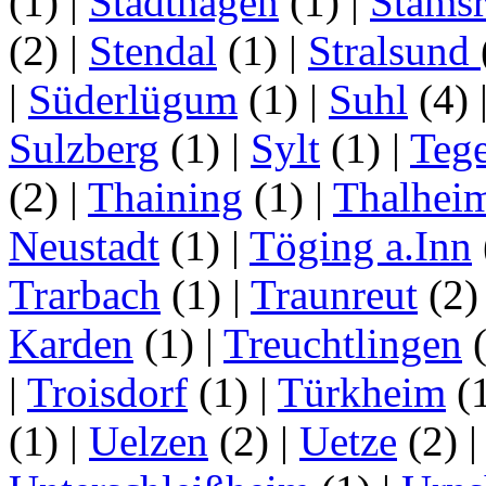
(1)
|
Stadthagen
(1)
|
Stamsr
(2)
|
Stendal
(1)
|
Stralsund
|
Süderlügum
(1)
|
Suhl
(4)
Sulzberg
(1)
|
Sylt
(1)
|
Tege
(2)
|
Thaining
(1)
|
Thalhei
Neustadt
(1)
|
Töging a.Inn
Trarbach
(1)
|
Traunreut
(2
Karden
(1)
|
Treuchtlingen
(
|
Troisdorf
(1)
|
Türkheim
(
(1)
|
Uelzen
(2)
|
Uetze
(2)