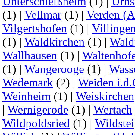
Unterschleißheim
(1)
|
Urns
(1)
|
Vellmar
(1)
|
Verden (A
Vilgertshofen
(1)
|
Villinge
(1)
|
Waldkirchen
(1)
|
Wald
Wallhausen
(1)
|
Waltenhof
(1)
|
Wangerooge
(1)
|
Wass
Wedemark
(2)
|
Weiden i.d.
Weinheim
(1)
|
Weiskirchen
|
Wernigerode
(1)
|
Wertach
Wildpoldsried
(1)
|
Wildste