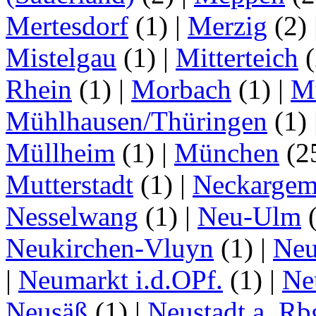
Mertesdorf
(1)
|
Merzig
(2)
Mistelgau
(1)
|
Mitterteich
(
Rhein
(1)
|
Morbach
(1)
|
M
Mühlhausen/Thüringen
(1)
Müllheim
(1)
|
München
(2
Mutterstadt
(1)
|
Neckarge
Nesselwang
(1)
|
Neu-Ulm
Neukirchen-Vluyn
(1)
|
Ne
|
Neumarkt i.d.OPf.
(1)
|
Ne
Neusäß
(1)
|
Neustadt a. Rb