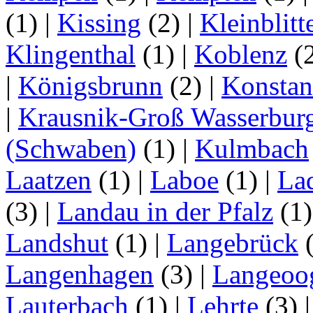
(1)
|
Kissing
(2)
|
Kleinblitt
Klingenthal
(1)
|
Koblenz
(
|
Königsbrunn
(2)
|
Konstan
|
Krausnik-Groß Wasserbur
(Schwaben)
(1)
|
Kulmbach
Laatzen
(1)
|
Laboe
(1)
|
La
(3)
|
Landau in der Pfalz
(1
Landshut
(1)
|
Langebrück
Langenhagen
(3)
|
Langeoo
Lauterbach
(1)
|
Lehrte
(3)