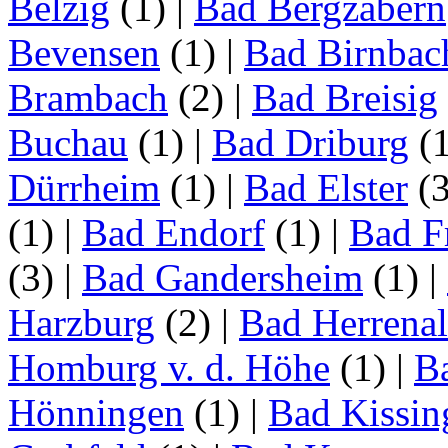
Belzig
(1)
|
Bad Bergzabern
Bevensen
(1)
|
Bad Birnbac
Brambach
(2)
|
Bad Breisig
Buchau
(1)
|
Bad Driburg
(
Dürrheim
(1)
|
Bad Elster
(
(1)
|
Bad Endorf
(1)
|
Bad F
(3)
|
Bad Gandersheim
(1)
|
Harzburg
(2)
|
Bad Herrena
Homburg v. d. Höhe
(1)
|
B
Hönningen
(1)
|
Bad Kissin