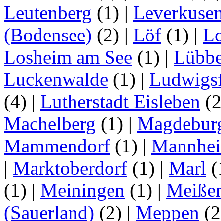
Leutenberg
(1)
|
Leverkuse
(Bodensee)
(2)
|
Löf
(1)
|
Lo
Losheim am See
(1)
|
Lübb
Luckenwalde
(1)
|
Ludwigsf
(4)
|
Lutherstadt Eisleben
(
Machelberg
(1)
|
Magdebur
Mammendorf
(1)
|
Mannhe
|
Marktoberdorf
(1)
|
Marl
(
(1)
|
Meiningen
(1)
|
Meiße
(Sauerland)
(2)
|
Meppen
(2