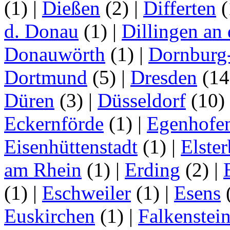
(1)
|
Dießen
(2)
|
Differten
(
d. Donau
(1)
|
Dillingen an
Donauwörth
(1)
|
Dornburg
Dortmund
(5)
|
Dresden
(1
Düren
(3)
|
Düsseldorf
(10)
Eckernförde
(1)
|
Egenhofe
Eisenhüttenstadt
(1)
|
Elster
am Rhein
(1)
|
Erding
(2)
|
(1)
|
Eschweiler
(1)
|
Esens
Euskirchen
(1)
|
Falkenstei