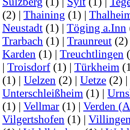
Sulzberg
(1)
|
Sylt
(1)
|
Tege
(2)
|
Thaining
(1)
|
Thalhei
Neustadt
(1)
|
Töging a.Inn
Trarbach
(1)
|
Traunreut
(2
Karden
(1)
|
Treuchtlingen
(
|
Troisdorf
(1)
|
Türkheim
(
(1)
|
Uelzen
(2)
|
Uetze
(2)
Unterschleißheim
(1)
|
Urns
(1)
|
Vellmar
(1)
|
Verden (A
Vilgertshofen
(1)
|
Villinge