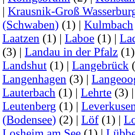
|
Krausnik-Groß Wasserbur
(Schwaben)
(1)
|
Kulmbach
Laatzen
(1)
|
Laboe
(1)
|
La
(3)
|
Landau in der Pfalz
(1
Landshut
(1)
|
Langebrück
Langenhagen
(3)
|
Langeoo
Lauterbach
(1)
|
Lehrte
(3)
Leutenberg
(1)
|
Leverkuse
(Bodensee)
(2)
|
Löf
(1)
|
Lo
Losheim am See
(1)
|
Lübb