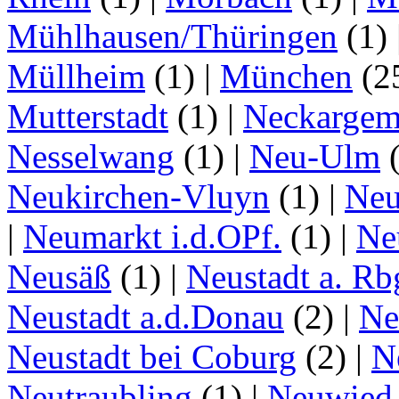
Mühlhausen/Thüringen
(1)
Müllheim
(1)
|
München
(2
Mutterstadt
(1)
|
Neckarge
Nesselwang
(1)
|
Neu-Ulm
Neukirchen-Vluyn
(1)
|
Ne
|
Neumarkt i.d.OPf.
(1)
|
Ne
Neusäß
(1)
|
Neustadt a. Rb
Neustadt a.d.Donau
(2)
|
Ne
Neustadt bei Coburg
(2)
|
N
Neutraubling
(1)
|
Neuwied