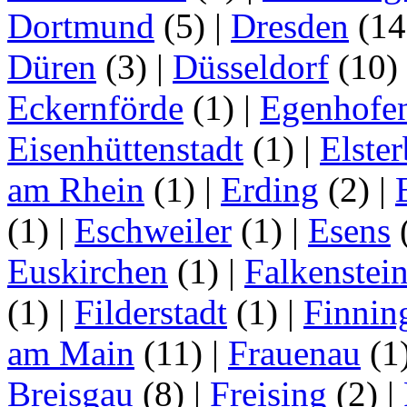
Dortmund
(5)
|
Dresden
(1
Düren
(3)
|
Düsseldorf
(10)
Eckernförde
(1)
|
Egenhofe
Eisenhüttenstadt
(1)
|
Elster
am Rhein
(1)
|
Erding
(2)
|
(1)
|
Eschweiler
(1)
|
Esens
Euskirchen
(1)
|
Falkenstei
(1)
|
Filderstadt
(1)
|
Finnin
am Main
(11)
|
Frauenau
(1
Breisgau
(8)
|
Freising
(2)
|