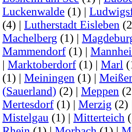
Luckenwalde
(1)
|
Ludwigsf
(4)
|
Lutherstadt Eisleben
(
Machelberg
(1)
|
Magdebur
Mammendorf
(1)
|
Mannhe
|
Marktoberdorf
(1)
|
Marl
(
(1)
|
Meiningen
(1)
|
Meiße
(Sauerland)
(2)
|
Meppen
(2
Mertesdorf
(1)
|
Merzig
(2)
Mistelgau
(1)
|
Mitterteich
(
Rhein
(1)
|
Morbach
(1)
|
M