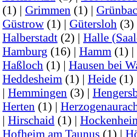
(1)
|
Grimmen
(1)
|
Grünba
Güstrow
(1)
|
Gütersloh
(3)
Halberstadt
(2)
|
Halle (Saal
Hamburg
(16)
|
Hamm
(1)
|
Haßloch
(1)
|
Hausen bei W
Heddesheim
(1)
|
Heide
(1)
|
Hemmingen
(3)
|
Hengersb
Herten
(1)
|
Herzogenaurac
|
Hirschaid
(1)
|
Hockenhei
Hofheim am Taunus
(1)
|
H