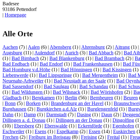
Badesee
93186 Pettendorf
|
Homepage
Alle Orte
Aachen
(7)
|
Aalen
(6)
|
Abensberg
(1)
|
Ahrensburg
(2)
|
Aitrang
(1)
|
Augsburg
(11)
|
Aulendorf
(1)
|
Aurich
(3)
|
Bad Abbach
(2)
|
Bad Aib
(1)
|
Bad Birnbach
(2)
|
Bad Blankenburg
(1)
|
Bad Brambach
(2)
|
Ba
Bad Endbach
(1)
|
Bad Endorf
(1)
|
Bad Frankenhausen
(1)
|
Bad Füs
Bad Homburg v.d.Höhe
(1)
|
Bad Hönningen
(1)
|
Bad Kissingen
(1)
Liebenwerde
(1)
|
Bad Lippspringe
(1)
|
Bad Mergentheim
(1)
|
Bad 
Neuenahr-Arhweiler
(1)
|
Bad Neustadt an der Saale
(1)
|
Bad Oeynh
Bad Sassendorf
(1)
|
Bad Saulgau
(3)
|
Bad Schandau
(1)
|
Bad Schus
(1)
|
Bad Wildungen
(1)
|
Bad Wilsnack
(1)
|
Bad Wörishofen
(2)
|
Ba
Gladbach
(1)
|
Bergkamen
(1)
|
Berlin
(56)
|
Bernbeuren
(1)
|
Beuren
|
Bonn
(5)
|
Borken
(1)
|
Brandenburg an der Havel
(1)
|
Braunschwei
Burghausen
(2)
|
Burgkirchen a.d.Alz
(1)
|
Burglengenfeld
(1)
|
Burg
Dahn
(1)
|
Damp
(1)
|
Darmstadt
(7)
|
Dasing
(1)
|
Daun
(2)
|
Deggend
Dillingen a. d. Donau
(1)
|
Dillingen an der Donau
(1)
|
Dingolfing
(1
(10)
|
Ebersberg
(2)
|
Eberswalde
(1)
|
Eckernförde
(1)
|
Egenhofen
(1
Eschweiler
(1)
|
Esens
(1)
|
Espelkamp
(2)
|
Essen
(14)
|
Euskirchen
(
Frechen
(2)
|
Freiburg im Breisgau
(8)
|
Freising
(2)
|
Freital
(1)
|
Freu