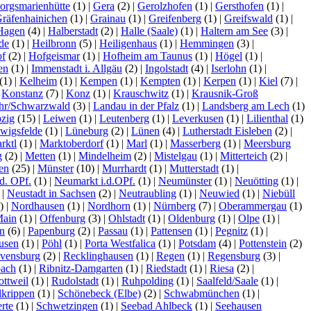
orgsmarienhütte
(1)
|
Gera
(2)
|
Gerolzhofen
(1)
|
Gersthofen
(1)
|
räfenhainichen
(1)
|
Grainau
(1)
|
Greifenberg
(1)
|
Greifswald
(1)
|
Hagen
(4)
|
Halberstadt
(2)
|
Halle (Saale)
(1)
|
Haltern am See
(3)
|
de
(1)
|
Heilbronn
(5)
|
Heiligenhaus
(1)
|
Hemmingen
(3)
|
f
(2)
|
Hofgeismar
(1)
|
Hofheim am Taunus
(1)
|
Högel
(1)
|
sen
(1)
|
Immenstadt i. Allgäu
(2)
|
Ingolstadt
(4)
|
Iserlohn
(1)
|
(1)
|
Kelheim
(1)
|
Kempen
(1)
|
Kempten
(1)
|
Kerpen
(1)
|
Kiel
(7)
|
|
Konstanz
(7)
|
Konz
(1)
|
Krauschwitz
(1)
|
Krausnik-Groß
hr/Schwarzwald
(3)
|
Landau in der Pfalz
(1)
|
Landsberg am Lech
(1)
pzig
(15)
|
Leiwen
(1)
|
Leutenberg
(1)
|
Leverkusen
(1)
|
Lilienthal
(1)
wigsfelde
(1)
|
Lüneburg
(2)
|
Lünen
(4)
|
Lutherstadt Eisleben
(2)
|
rktl
(1)
|
Marktoberdorf
(1)
|
Marl
(1)
|
Masserberg
(1)
|
Meersburg
g
(2)
|
Metten
(1)
|
Mindelheim
(2)
|
Mistelgau
(1)
|
Mitterteich
(2)
|
en
(25)
|
Münster
(10)
|
Murrhardt
(1)
|
Mutterstadt
(1)
|
d. OPf.
(1)
|
Neumarkt i.d.OPf.
(1)
|
Neumünster
(1)
|
Neuötting
(1)
|
)
|
Neustadt in Sachsen
(2)
|
Neutraubling
(1)
|
Neuwied
(1)
|
Niebüll
1)
|
Nordhausen
(1)
|
Nordhorn
(1)
|
Nürnberg
(7)
|
Oberammergau
(1)
Main
(1)
|
Offenburg
(3)
|
Ohlstadt
(1)
|
Oldenburg
(1)
|
Olpe
(1)
|
n
(6)
|
Papenburg
(2)
|
Passau
(1)
|
Pattensen
(1)
|
Pegnitz
(1)
|
usen
(1)
|
Pöhl
(1)
|
Porta Westfalica
(1)
|
Potsdam
(4)
|
Pottenstein
(2)
vensburg
(2)
|
Recklinghausen
(1)
|
Regen
(1)
|
Regensburg
(3)
|
bach
(1)
|
Ribnitz-Damgarten
(1)
|
Riedstadt
(1)
|
Riesa
(2)
|
ottweil
(1)
|
Rudolstadt
(1)
|
Ruhpolding
(1)
|
Saalfeld/Saale
(1)
|
lkrippen
(1)
|
Schönebeck (Elbe)
(2)
|
Schwabmünchen
(1)
|
rte
(1)
|
Schwetzingen
(1)
|
Seebad Ahlbeck
(1)
|
Seehausen