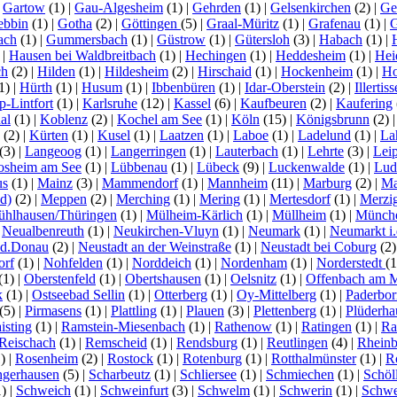
|
Gartow
(1)
|
Gau-Algesheim
(1)
|
Gehrden
(1)
|
Gelsenkirchen
(2)
|
Ge
ebbin
(1)
|
Gotha
(2)
|
Göttingen
(5)
|
Graal-Müritz
(1)
|
Grafenau
(1)
|
G
ach
(1)
|
Gummersbach
(1)
|
Güstrow
(1)
|
Gütersloh
(3)
|
Habach
(1)
|
)
|
Hausen bei Waldbreitbach
(1)
|
Hechingen
(1)
|
Heddesheim
(1)
|
Hei
ch
(2)
|
Hilden
(1)
|
Hildesheim
(2)
|
Hirschaid
(1)
|
Hockenheim
(1)
|
Ho
1)
|
Hürth
(1)
|
Husum
(1)
|
Ibbenbüren
(1)
|
Idar-Oberstein
(2)
|
Illertis
-Lintfort
(1)
|
Karlsruhe
(12)
|
Kassel
(6)
|
Kaufbeuren
(2)
|
Kaufering
al
(1)
|
Koblenz
(2)
|
Kochel am See
(1)
|
Köln
(15)
|
Königsbrunn
(2)
(2)
|
Kürten
(1)
|
Kusel
(1)
|
Laatzen
(1)
|
Laboe
(1)
|
Ladelund
(1)
|
La
(3)
|
Langeoog
(1)
|
Langerringen
(1)
|
Lauterbach
(1)
|
Lehrte
(3)
|
Lei
osheim am See
(1)
|
Lübbenau
(1)
|
Lübeck
(9)
|
Luckenwalde
(1)
|
Lud
us
(1)
|
Mainz
(3)
|
Mammendorf
(1)
|
Mannheim
(11)
|
Marburg
(2)
|
Ma
d)
(2)
|
Meppen
(2)
|
Merching
(1)
|
Mering
(1)
|
Mertesdorf
(1)
|
Merzi
hlhausen/Thüringen
(1)
|
Mülheim-Kärlich
(1)
|
Müllheim
(1)
|
Münch
|
Neualbenreuth
(1)
|
Neukirchen-Vluyn
(1)
|
Neumark
(1)
|
Neumarkt i.
.d.Donau
(2)
|
Neustadt an der Weinstraße
(1)
|
Neustadt bei Coburg
(2
orf
(1)
|
Nohfelden
(1)
|
Norddeich
(1)
|
Nordenham
(1)
|
Norderstedt
(
(1)
|
Oberstenfeld
(1)
|
Obertshausen
(1)
|
Oelsnitz
(1)
|
Offenbach am 
k
(1)
|
Ostseebad Sellin
(1)
|
Otterberg
(1)
|
Oy-Mittelberg
(1)
|
Paderbor
(5)
|
Pirmasens
(1)
|
Plattling
(1)
|
Plauen
(3)
|
Plettenberg
(1)
|
Plüderha
isting
(1)
|
Ramstein-Miesenbach
(1)
|
Rathenow
(1)
|
Ratingen
(1)
|
Ra
Reischach
(1)
|
Remscheid
(1)
|
Rendsburg
(1)
|
Reutlingen
(4)
|
Rhein
1)
|
Rosenheim
(2)
|
Rostock
(1)
|
Rotenburg
(1)
|
Rotthalmünster
(1)
|
R
ngerhausen
(5)
|
Scharbeutz
(1)
|
Schliersee
(1)
|
Schmiechen
(1)
|
Schöl
1)
|
Schweich
(1)
|
Schweinfurt
(3)
|
Schwelm
(1)
|
Schwerin
(1)
|
Schwe