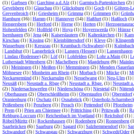
(1)
|
Garbsen
(3)
|
Garching a.d.Alz
(1)
|
Garmisch-Partenkirchen
(2)
Gevelsberg
(1)
|
Glauchau
(1)
|
Glücksburg
(1)
|
Goch
(1)
|
Göhren-L
Grevenbroich
(1)
|
Griesheim
(1)
|
Grimma
(1)
|
Grimmen
(1)
|
Grünb
Hamburg
(16)
|
Hamm
(1)
|
Hannover
(14)
|
Haßfurt
(1)
|
Haßloch
(1
Hengersberg
(1)
|
Herford
(1)
|
Herne
(1)
|
Herten
(1)
|
Herzogenaura
Hohenfelden
(2)
|
Hollfeld
(1)
|
Hoya
(1)
|
Hoyerswerda
(1)
|
Hünxe
(
Isernhagen
(5)
|
Jena
(4)
|
Kaiserslautern
(3)
|
Kaltenkirchen
(1)
|
Kamp
Kirschau
(1)
|
Kissing
(2)
|
Kleinblittersdorf
(1)
|
Kleve
(2)
|
Klingenth
Wasserburg
(1)
|
Kreuzau
(1)
|
Krumbach (Schwaben)
(1)
|
Kulmbach
|
Landshut
(1)
|
Langebrück
(1)
|
Langen (Hessen)
(1)
|
Langenhagen
|
Lindau (Bodensee)
(2)
|
Löf
(1)
|
Lohfelden
(2)
|
Lohr a.Main
(1)
|
L
Lutherstadt Wittenberg
(2)
|
Machelberg
(1)
|
Magdeburg
(9)
|
Mainle
(1)
|
Meiningen
(1)
|
Meißen
(1)
|
Memmingen
(2)
|
Menden (Sauerlan
Möhnesee
(1)
|
Monheim am Rhein
(1)
|
Morbach
(1)
|
Mücke
(1)
|
Mü
Neckargemünd
(1)
|
Neckarsulm
(1)
|
Nesselwang
(1)
|
Neu-Ulm
(1)
Neusäß
(1)
|
Neustadt a. Rbge
(7)
|
Neustadt a. Rbge.
(1)
|
Neustadt a
(2)
|
Niedersachswerfen
(1)
|
Niederschöna
(1)
|
Niestetal
(2)
|
Nittend
|
Oberhausen
(2)
|
Oberschleißheim
(1)
|
Oberstaufen
(1)
|
Oberstdorf
Oranienburg
(1)
|
Oschatz
(1)
|
Osnabrück
(3)
|
Osterholz-Scharmbec
Peißenberg
(1)
|
Penzberg
(1)
|
Perach
(1)
|
Pettendorf
(1)
|
Pforzheim
|
Prem
(1)
|
Prien am Chiemsee
(1)
|
Prittriching
(1)
|
Pritzwalk
(1)
|
Ra
Rehburg-Loccum
(1)
|
Reichenbach im Vogtland
(1)
|
Reichshof
(1)
|
Röbel/Müritz
(1)
|
Rockenhausen
(1)
|
Rodenberg
(2)
|
Ronnenberg
(
Saarbrücken
(6)
|
Saarburg
(2)
|
Sagard
(1)
|
Salzhemmendorf
(1)
|
Sa
Schwandorf
(3)
|
Schwangau
(2)
|
Schwarzburg
(1)
|
Schwedt/Oder
(