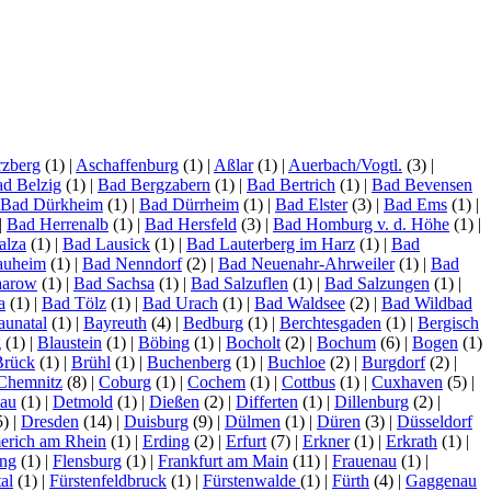
zberg
(1)
|
Aschaffenburg
(1)
|
Aßlar
(1)
|
Auerbach/Vogtl.
(3)
|
d Belzig
(1)
|
Bad Bergzabern
(1)
|
Bad Bertrich
(1)
|
Bad Bevensen
Bad Dürkheim
(1)
|
Bad Dürrheim
(1)
|
Bad Elster
(3)
|
Bad Ems
(1)
|
|
Bad Herrenalb
(1)
|
Bad Hersfeld
(3)
|
Bad Homburg v. d. Höhe
(1)
|
alza
(1)
|
Bad Lausick
(1)
|
Bad Lauterberg im Harz
(1)
|
Bad
auheim
(1)
|
Bad Nenndorf
(2)
|
Bad Neuenahr-Ahrweiler
(1)
|
Bad
aarow
(1)
|
Bad Sachsa
(1)
|
Bad Salzuflen
(1)
|
Bad Salzungen
(1)
|
a
(1)
|
Bad Tölz
(1)
|
Bad Urach
(1)
|
Bad Waldsee
(2)
|
Bad Wildbad
aunatal
(1)
|
Bayreuth
(4)
|
Bedburg
(1)
|
Berchtesgaden
(1)
|
Bergisch
g
(1)
|
Blaustein
(1)
|
Böbing
(1)
|
Bocholt
(2)
|
Bochum
(6)
|
Bogen
(1)
Brück
(1)
|
Brühl
(1)
|
Buchenberg
(1)
|
Buchloe
(2)
|
Burgdorf
(2)
|
Chemnitz
(8)
|
Coburg
(1)
|
Cochem
(1)
|
Cottbus
(1)
|
Cuxhaven
(5)
|
lau
(1)
|
Detmold
(1)
|
Dießen
(2)
|
Differten
(1)
|
Dillenburg
(2)
|
5)
|
Dresden
(14)
|
Duisburg
(9)
|
Dülmen
(1)
|
Düren
(3)
|
Düsseldorf
rich am Rhein
(1)
|
Erding
(2)
|
Erfurt
(7)
|
Erkner
(1)
|
Erkrath
(1)
|
ing
(1)
|
Flensburg
(1)
|
Frankfurt am Main
(11)
|
Frauenau
(1)
|
al
(1)
|
Fürstenfeldbruck
(1)
|
Fürstenwalde
(1)
|
Fürth
(4)
|
Gaggenau