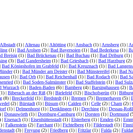
Albstadt
(1)
|
Altenau
(1)
|
Altötting
(1)
|
Ansbach
(1)
|
Arnsberg
(1)
|
Ar
ling
(1)
|
Bad Arolsen
(2)
|
Bad Bayersoien
(1)
|
Bad Bederkesa
(1)
|
Ba
d Breisig
(1)
|
Bad Brückenau
(1)
|
Bad Buchau
(1)
|
Bad Driburg
(1)
|
sing
(3)
|
Bad Gandersheim
(1)
|
Bad Griesbach
(1)
|
Bad Harzburg
(2)
|
Bad Königshofen im Grabfeld
(1)
|
Bad Kreuznach
(1)
|
Bad Langens
Münder
(1)
|
Bad Münder am Deister
(1)
|
Bad Münstereifel
(1)
|
Bad N
ausen
(1)
|
Bad Orb
(1)
|
Bad Reichenhall
(1)
|
Bad Rodach
(1)
|
Bad S
senried
(1)
|
Bad Soden-Salmünster
(1)
|
Bad Staffelstein
(1)
|
Bad Sulz
d Wurzach
(1)
|
Baden-Baden
(6)
|
Bamberg
(4)
|
Barsinghausen
(2)
|
B
(1)
|
Biberach an der Riß
(3)
|
Bielefeld
(12)
|
Bischofsgrün
(1)
|
Bitbur
g
(8)
|
Breckerfeld
(1)
|
Bredstedt
(1)
|
Bremen
(7)
|
Bremerhaven
(5)
|
wedel
(2)
|
Bürstadt
(1)
|
Büsum
(1)
|
Calden
(1)
|
Celle
(2)
|
Cham
(2)
|
orf
(1)
|
Delmenhorst
(1)
|
Denklingen
(1)
|
Derching
(1)
|
Dessau-Roß
)
|
Donauwörth
(1)
|
Dornburg-Camburg
(1)
|
Dorsten
(1)
|
Dortmund
(
)
|
Eisenach
(1)
|
Eisenhüttenstadt
(1)
|
Elsterberg
(1)
|
Emden
(2)
|
Emme
1)
|
Falkenstein
(2)
|
Farchant
(1)
|
Fichtelberg
(1)
|
Filderstadt
(1)
|
Finn
denstadt
(3)
|
Freyung
(2)
|
Friedberg
(1)
|
Fritzlar
(1)
|
Fulda
(2)
|
Fuldat