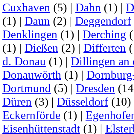
Cuxhaven
(5)
|
Dahn
(1)
|
D
(1)
|
Daun
(2)
|
Deggendorf
Denklingen
(1)
|
Derching
(
(1)
|
Dießen
(2)
|
Differten
(
d. Donau
(1)
|
Dillingen an
Donauwörth
(1)
|
Dornburg
Dortmund
(5)
|
Dresden
(1
Düren
(3)
|
Düsseldorf
(10)
Eckernförde
(1)
|
Egenhofe
Eisenhüttenstadt
(1)
|
Elster