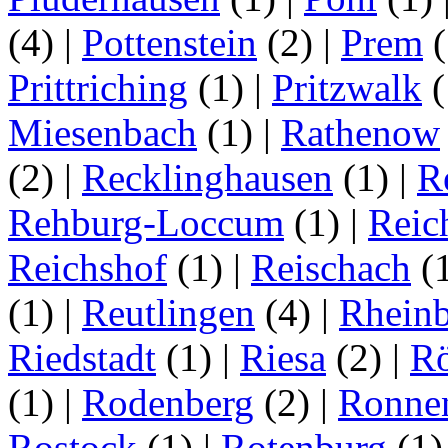
(4)
|
Pottenstein
(2)
|
Prem
(
Prittriching
(1)
|
Pritzwalk
(
Miesenbach
(1)
|
Rathenow
(2)
|
Recklinghausen
(1)
|
R
Rehburg-Loccum
(1)
|
Reic
Reichshof
(1)
|
Reischach
(
(1)
|
Reutlingen
(4)
|
Rhein
Riedstadt
(1)
|
Riesa
(2)
|
Rö
(1)
|
Rodenberg
(2)
|
Ronne
Rostock
(1)
|
Rotenburg
(1