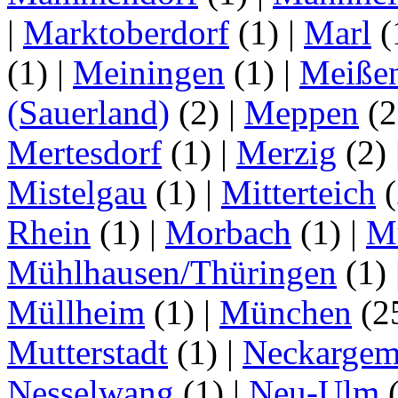
|
Marktoberdorf
(1)
|
Marl
(
(1)
|
Meiningen
(1)
|
Meiße
(Sauerland)
(2)
|
Meppen
(2
Mertesdorf
(1)
|
Merzig
(2)
Mistelgau
(1)
|
Mitterteich
(
Rhein
(1)
|
Morbach
(1)
|
M
Mühlhausen/Thüringen
(1)
Müllheim
(1)
|
München
(2
Mutterstadt
(1)
|
Neckarge
Nesselwang
(1)
|
Neu-Ulm