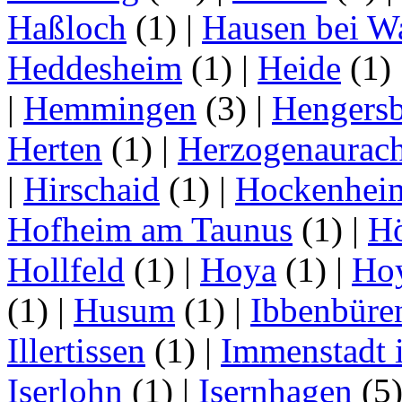
Haßloch
(1)
|
Hausen bei W
Heddesheim
(1)
|
Heide
(1)
|
Hemmingen
(3)
|
Hengersb
Herten
(1)
|
Herzogenaurac
|
Hirschaid
(1)
|
Hockenhei
Hofheim am Taunus
(1)
|
H
Hollfeld
(1)
|
Hoya
(1)
|
Ho
(1)
|
Husum
(1)
|
Ibbenbüre
Illertissen
(1)
|
Immenstadt i
Iserlohn
(1)
|
Isernhagen
(5