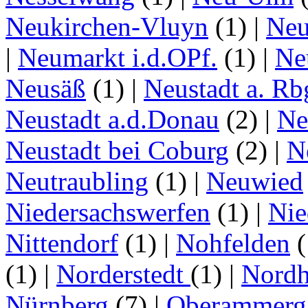
Neukirchen-Vluyn
(1)
|
Ne
|
Neumarkt i.d.OPf.
(1)
|
Ne
Neusäß
(1)
|
Neustadt a. Rb
Neustadt a.d.Donau
(2)
|
Ne
Neustadt bei Coburg
(2)
|
N
Neutraubling
(1)
|
Neuwied
Niedersachswerfen
(1)
|
Nie
Nittendorf
(1)
|
Nohfelden
(
(1)
|
Norderstedt
(1)
|
Nordh
Nürnberg
(7)
|
Oberammerg