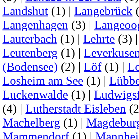
Landshut
(1)
|
Langebrück
Langenhagen
(3)
|
Langeoo
Lauterbach
(1)
|
Lehrte
(3)
Leutenberg
(1)
|
Leverkuse
(Bodensee)
(2)
|
Löf
(1)
|
Lo
Losheim am See
(1)
|
Lübb
Luckenwalde
(1)
|
Ludwigsf
(4)
|
Lutherstadt Eisleben
(
Machelberg
(1)
|
Magdebur
Mammendorf
(1)
|
Mannhe