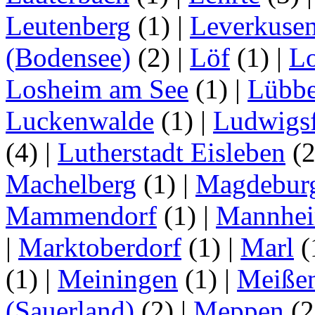
Leutenberg
(1)
|
Leverkuse
(Bodensee)
(2)
|
Löf
(1)
|
Lo
Losheim am See
(1)
|
Lübb
Luckenwalde
(1)
|
Ludwigsf
(4)
|
Lutherstadt Eisleben
(
Machelberg
(1)
|
Magdebur
Mammendorf
(1)
|
Mannhe
|
Marktoberdorf
(1)
|
Marl
(
(1)
|
Meiningen
(1)
|
Meiße
(Sauerland)
(2)
|
Meppen
(2