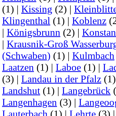
(1)
|
Kissing
(2)
|
Kleinblitt
Klingenthal
(1)
|
Koblenz
(
|
Königsbrunn
(2)
|
Konstan
|
Krausnik-Groß Wasserbur
(Schwaben)
(1)
|
Kulmbach
Laatzen
(1)
|
Laboe
(1)
|
La
(3)
|
Landau in der Pfalz
(1
Landshut
(1)
|
Langebrück
Langenhagen
(3)
|
Langeoo
Lauterbach
(1)
|
Lehrte
(3)