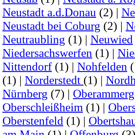
Neustadt a.d.Donau
(2)
|
Ne
Neustadt bei Coburg
(2)
|
N
Neutraubling
(1)
|
Neuwied
Niedersachswerfen
(1)
|
Nie
Nittendorf
(1)
|
Nohfelden
(
(1)
|
Norderstedt
(1)
|
Nordh
Nürnberg
(7)
|
Oberammerg
Oberschleißheim
(1)
|
Obers
Oberstenfeld
(1)
|
Obertsha
am Main
(1)
|
Offenburg
(3