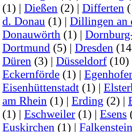
(1)
|
Dießen
(2)
|
Differten
(
d. Donau
(1)
|
Dillingen an
Donauwörth
(1)
|
Dornburg
Dortmund
(5)
|
Dresden
(1
Düren
(3)
|
Düsseldorf
(10)
Eckernförde
(1)
|
Egenhofe
Eisenhüttenstadt
(1)
|
Elster
am Rhein
(1)
|
Erding
(2)
|
(1)
|
Eschweiler
(1)
|
Esens
Euskirchen
(1)
|
Falkenstei