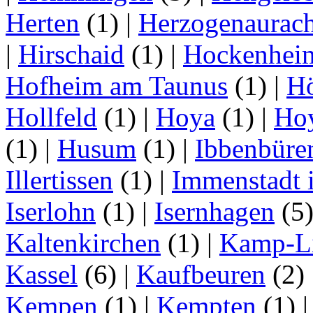
Herten
(1)
|
Herzogenaurac
|
Hirschaid
(1)
|
Hockenhei
Hofheim am Taunus
(1)
|
H
Hollfeld
(1)
|
Hoya
(1)
|
Ho
(1)
|
Husum
(1)
|
Ibbenbüre
Illertissen
(1)
|
Immenstadt i
Iserlohn
(1)
|
Isernhagen
(5
Kaltenkirchen
(1)
|
Kamp-Li
Kassel
(6)
|
Kaufbeuren
(2)
Kempen
(1)
|
Kempten
(1)