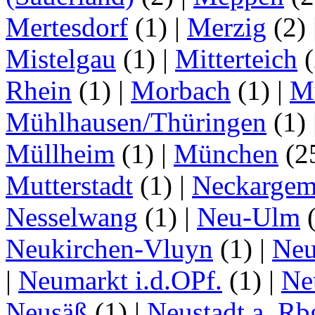
Mertesdorf
(1)
|
Merzig
(2)
Mistelgau
(1)
|
Mitterteich
(
Rhein
(1)
|
Morbach
(1)
|
M
Mühlhausen/Thüringen
(1)
Müllheim
(1)
|
München
(2
Mutterstadt
(1)
|
Neckarge
Nesselwang
(1)
|
Neu-Ulm
Neukirchen-Vluyn
(1)
|
Ne
|
Neumarkt i.d.OPf.
(1)
|
Ne
Neusäß
(1)
|
Neustadt a. Rb