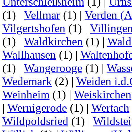
Unterschleißheim
(1)
|
Urns
(1)
|
Vellmar
(1)
|
Verden (A
Vilgertshofen
(1)
|
Villinge
(1)
|
Waldkirchen
(1)
|
Wald
Wallhausen
(1)
|
Waltenhof
(1)
|
Wangerooge
(1)
|
Wass
Wedemark
(2)
|
Weiden i.d.
Weinheim
(1)
|
Weiskirchen
|
Wernigerode
(1)
|
Wertach
Wildpoldsried
(1)
|
Wildste