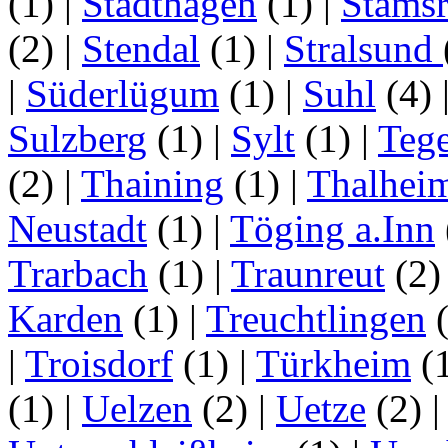
(1)
|
Stadthagen
(1)
|
Stamsr
(2)
|
Stendal
(1)
|
Stralsund
|
Süderlügum
(1)
|
Suhl
(4)
Sulzberg
(1)
|
Sylt
(1)
|
Tege
(2)
|
Thaining
(1)
|
Thalhei
Neustadt
(1)
|
Töging a.Inn
Trarbach
(1)
|
Traunreut
(2
Karden
(1)
|
Treuchtlingen
(
|
Troisdorf
(1)
|
Türkheim
(
(1)
|
Uelzen
(2)
|
Uetze
(2)