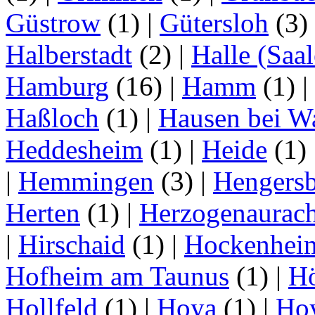
Güstrow
(1)
|
Gütersloh
(3)
Halberstadt
(2)
|
Halle (Saal
Hamburg
(16)
|
Hamm
(1)
|
Haßloch
(1)
|
Hausen bei W
Heddesheim
(1)
|
Heide
(1)
|
Hemmingen
(3)
|
Hengersb
Herten
(1)
|
Herzogenaurac
|
Hirschaid
(1)
|
Hockenhei
Hofheim am Taunus
(1)
|
H
Hollfeld
(1)
|
Hoya
(1)
|
Ho