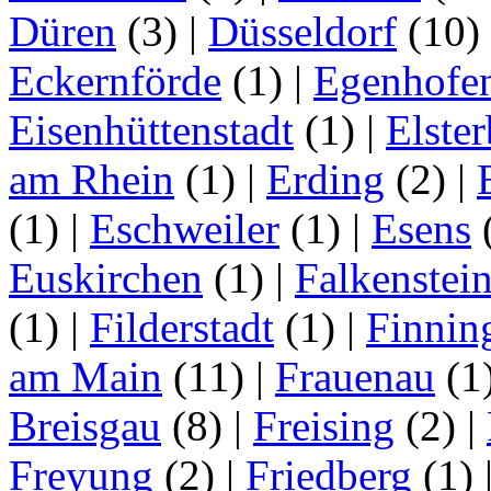
Düren
(3)
|
Düsseldorf
(10)
Eckernförde
(1)
|
Egenhofe
Eisenhüttenstadt
(1)
|
Elster
am Rhein
(1)
|
Erding
(2)
|
(1)
|
Eschweiler
(1)
|
Esens
Euskirchen
(1)
|
Falkenstei
(1)
|
Filderstadt
(1)
|
Finnin
am Main
(11)
|
Frauenau
(1
Breisgau
(8)
|
Freising
(2)
|
Freyung
(2)
|
Friedberg
(1)