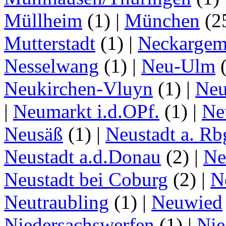
Müllheim
(1)
|
München
(2
Mutterstadt
(1)
|
Neckarge
Nesselwang
(1)
|
Neu-Ulm
Neukirchen-Vluyn
(1)
|
Ne
|
Neumarkt i.d.OPf.
(1)
|
Ne
Neusäß
(1)
|
Neustadt a. Rb
Neustadt a.d.Donau
(2)
|
Ne
Neustadt bei Coburg
(2)
|
N
Neutraubling
(1)
|
Neuwied
Niedersachswerfen
(1)
|
Nie