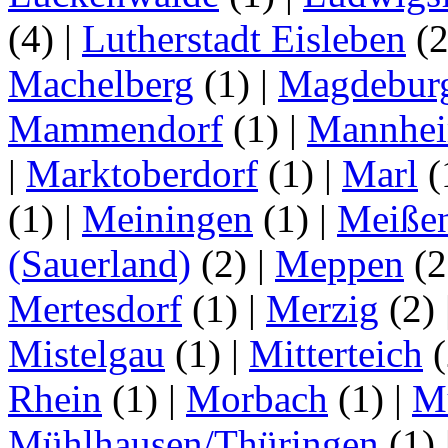
(4)
|
Lutherstadt Eisleben
(
Machelberg
(1)
|
Magdebur
Mammendorf
(1)
|
Mannhe
|
Marktoberdorf
(1)
|
Marl
(
(1)
|
Meiningen
(1)
|
Meiße
(Sauerland)
(2)
|
Meppen
(2
Mertesdorf
(1)
|
Merzig
(2)
Mistelgau
(1)
|
Mitterteich
(
Rhein
(1)
|
Morbach
(1)
|
M
Mühlhausen/Thüringen
(1)