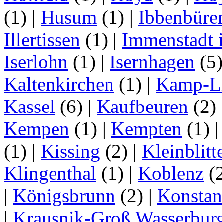
(1)
|
Husum
(1)
|
Ibbenbüre
Illertissen
(1)
|
Immenstadt i
Iserlohn
(1)
|
Isernhagen
(5
Kaltenkirchen
(1)
|
Kamp-Li
Kassel
(6)
|
Kaufbeuren
(2)
Kempen
(1)
|
Kempten
(1)
(1)
|
Kissing
(2)
|
Kleinblitt
Klingenthal
(1)
|
Koblenz
(
|
Königsbrunn
(2)
|
Konstan
|
Krausnik-Groß Wasserbur