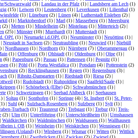
hr/Schwarzwald
(3)
|
Landau in der Pfalz
(1)
|
Landsberg am Lech
(1)
pzig
(15)
|
Leiwen
(1)
|
Leutenberg
(1)
|
Leverkusen
(1)
|
Lilienthal
(1)
wigsfelde
(1)
|
Lüneburg
(2)
|
Lünen
(4)
|
Lutherstadt Eisleben
(2)
|
rktl
(1)
|
Marktoberdorf
(1)
|
Marl
(1)
|
Masserberg
(1)
|
Meersburg
g
(2)
|
Metten
(1)
|
Mindelheim
(2)
|
Mistelgau
(1)
|
Mitterteich
(2)
|
en
(25)
|
Münster
(10)
|
Murrhardt
(1)
|
Mutterstadt
(1)
|
d. OPf.
(1)
|
Neumarkt i.d.OPf.
(1)
|
Neumünster
(1)
|
Neuötting
(1)
|
)
|
Neustadt in Sachsen
(2)
|
Neutraubling
(1)
|
Neuwied
(1)
|
Niebüll
1)
|
Nordhausen
(1)
|
Nordhorn
(1)
|
Nürnberg
(7)
|
Oberammergau
(1)
Main
(1)
|
Offenburg
(3)
|
Ohlstadt
(1)
|
Oldenburg
(1)
|
Olpe
(1)
|
n
(6)
|
Papenburg
(2)
|
Passau
(1)
|
Pattensen
(1)
|
Pegnitz
(1)
|
usen
(1)
|
Pöhl
(1)
|
Porta Westfalica
(1)
|
Potsdam
(4)
|
Pottenstein
(2)
vensburg
(2)
|
Recklinghausen
(1)
|
Regen
(1)
|
Regensburg
(3)
|
bach
(1)
|
Ribnitz-Damgarten
(1)
|
Riedstadt
(1)
|
Riesa
(2)
|
ottweil
(1)
|
Rudolstadt
(1)
|
Ruhpolding
(1)
|
Saalfeld/Saale
(1)
|
lkrippen
(1)
|
Schönebeck (Elbe)
(2)
|
Schwabmünchen
(1)
|
rte
(1)
|
Schwetzingen
(1)
|
Seebad Ahlbeck
(1)
|
Seehausen
1)
|
Soltau
(1)
|
Sonthofen
(1)
|
Springe
(4)
|
St. Ingbert
(1)
|
St. Peter-
(1)
|
Suhl
(4)
|
Sulzbach-Rosenberg
(1)
|
Sulzberg
(1)
|
Sylt
(1)
|
raben-Trarbach
(1)
|
Traunreut
(2)
|
Trebgast
(1)
|
Trebur
(1)
|
Treis-
e
(2)
|
Ulm
(1)
|
Unterföhring
(1)
|
Unterschleißheim
(1)
|
Urnshausen
|
Waldkirchen
(1)
|
Waldmünchen
(1)
|
Waldsassen
(1)
|
Wallhausen
ilheim i. OB
(1)
|
Weinheim
(1)
|
Weiskirchen
(1)
|
Wennigsen
(1)
|
illingen (Upland)
(1)
|
Wirsberg
(1)
|
Wismar
(1)
|
Witten
(1)
|
Wittlich
Zierenberg
(1)
|
Zweibrücken
(1)
|
Zwickau
(2)
|
Zwiesel
(1)