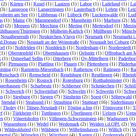
(2)
|
Kürten
(1)
|
Kusel
(1)
|
Laatzen
(1)
|
Laboe
(1)
|
Ladelund
(1)
|
La
(3)
|
Langeoog
(1)
|
Langerringen
(1)
|
Lauterbach
(1)
|
Lehrte
(3)
|
Lei
osheim am See
(1)
|
Lübbenau
(1)
|
Lübeck
(9)
|
Luckenwalde
(1)
|
Lud
us
(1)
|
Mainz
(3)
|
Mammendorf
(1)
|
Mannheim
(11)
|
Marburg
(2)
|
Ma
d)
(2)
|
Meppen
(2)
|
Merching
(1)
|
Mering
(1)
|
Mertesdorf
(1)
|
Merzi
hlhausen/Thüringen
(1)
|
Mülheim-Kärlich
(1)
|
Müllheim
(1)
|
Münch
|
Neualbenreuth
(1)
|
Neukirchen-Vluyn
(1)
|
Neumark
(1)
|
Neumarkt i.
.d.Donau
(2)
|
Neustadt an der Weinstraße
(1)
|
Neustadt bei Coburg
(2
orf
(1)
|
Nohfelden
(1)
|
Norddeich
(1)
|
Nordenham
(1)
|
Norderstedt
(
(1)
|
Oberstenfeld
(1)
|
Obertshausen
(1)
|
Oelsnitz
(1)
|
Offenbach am 
k
(1)
|
Ostseebad Sellin
(1)
|
Otterberg
(1)
|
Oy-Mittelberg
(1)
|
Paderbor
(5)
|
Pirmasens
(1)
|
Plattling
(1)
|
Plauen
(3)
|
Plettenberg
(1)
|
Plüderha
isting
(1)
|
Ramstein-Miesenbach
(1)
|
Rathenow
(1)
|
Ratingen
(1)
|
Ra
Reischach
(1)
|
Remscheid
(1)
|
Rendsburg
(1)
|
Reutlingen
(4)
|
Rhein
1)
|
Rosenheim
(2)
|
Rostock
(1)
|
Rotenburg
(1)
|
Rotthalmünster
(1)
|
R
ngerhausen
(5)
|
Scharbeutz
(1)
|
Schliersee
(1)
|
Schmiechen
(1)
|
Schöl
1)
|
Schweich
(1)
|
Schweinfurt
(3)
|
Schwelm
(1)
|
Schwerin
(1)
|
Schwe
lm
(1)
|
Siegburg
(1)
|
Siegen
(7)
|
Sinsheim
(2)
|
Soest
(1)
|
Söhrewald
(
|
Stendal
(1)
|
Stralsund
(1)
|
Straubing
(1)
|
Stuttgart
(16)
|
Süderlügum
)
|
Tholey
(1)
|
Titisee-Neustadt
(1)
|
Töging a.Inn
(1)
|
Tönisvorst
(1)
|
T
rf
(1)
|
Türkheim
(1)
|
Tuttlingen
(1)
|
Überlingen
(1)
|
Uelzen
(2)
|
Uetz
en
(1)
|
Vilgertshofen
(1)
|
Villingen-Schwenningen
(4)
|
Wadgassen
(1)
)
|
Wassenberg
(1)
|
Wedel
(1)
|
Wedemark
(2)
|
Weiden i.d.OPf.
(2)
|
We
)
|
Wildpoldsried
(1)
|
Wildsteig
(1)
|
Wilhelmshaven
(1)
|
Willich
(1)
|
W
ertal
(5)
|
Würselen
(1)
|
Würzburg
(4)
|
Xanten
(1)
|
Zeulenroda
(1)
|