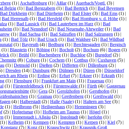
zberg
(1)
|
Aschaffenburg
(1)
|
Aßlar
(1)
|
Auerbach/Vogtl.
(3)
|
d Belzig
(1)
|
Bad Bergzabern
(1)
|
Bad Bertrich
(1)
|
Bad Bevensen
Bad Dürkheim
(1)
|
Bad Dürrheim
(1)
|
Bad Elster
(3)
|
Bad Ems
(1)
|
|
Bad Herrenalb
(1)
|
Bad Hersfeld
(3)
|
Bad Homburg v. d. Höhe
(1)
|
alza
(1)
|
Bad Lausick
(1)
|
Bad Lauterberg im Harz
(1)
|
Bad
auheim
(1)
|
Bad Nenndorf
(2)
|
Bad Neuenahr-Ahrweiler
(1)
|
Bad
aarow
(1)
|
Bad Sachsa
(1)
|
Bad Salzuflen
(1)
|
Bad Salzungen
(1)
|
a
(1)
|
Bad Tölz
(1)
|
Bad Urach
(1)
|
Bad Waldsee
(2)
|
Bad Wildbad
aunatal
(1)
|
Bayreuth
(4)
|
Bedburg
(1)
|
Berchtesgaden
(1)
|
Bergisch
g
(1)
|
Blaustein
(1)
|
Böbing
(1)
|
Bocholt
(2)
|
Bochum
(6)
|
Bogen
(1)
Brück
(1)
|
Brühl
(1)
|
Buchenberg
(1)
|
Buchloe
(2)
|
Burgdorf
(2)
|
Chemnitz
(8)
|
Coburg
(1)
|
Cochem
(1)
|
Cottbus
(1)
|
Cuxhaven
(5)
|
lau
(1)
|
Detmold
(1)
|
Dießen
(2)
|
Differten
(1)
|
Dillenburg
(2)
|
5)
|
Dresden
(14)
|
Duisburg
(9)
|
Dülmen
(1)
|
Düren
(3)
|
Düsseldorf
rich am Rhein
(1)
|
Erding
(2)
|
Erfurt
(7)
|
Erkner
(1)
|
Erkrath
(1)
|
ing
(1)
|
Flensburg
(1)
|
Frankfurt am Main
(11)
|
Frauenau
(1)
|
al
(1)
|
Fürstenfeldbruck
(1)
|
Fürstenwalde
(1)
|
Fürth
(4)
|
Gaggenau
orgsmarienhütte
(1)
|
Gera
(2)
|
Gerolzhofen
(1)
|
Gersthofen
(1)
|
räfenhainichen
(1)
|
Grainau
(1)
|
Greifenberg
(1)
|
Greifswald
(1)
|
Hagen
(4)
|
Halberstadt
(2)
|
Halle (Saale)
(1)
|
Haltern am See
(3)
|
de
(1)
|
Heilbronn
(5)
|
Heiligenhaus
(1)
|
Hemmingen
(3)
|
f
(2)
|
Hofgeismar
(1)
|
Hofheim am Taunus
(1)
|
Högel
(1)
|
sen
(1)
|
Immenstadt i. Allgäu
(2)
|
Ingolstadt
(4)
|
Iserlohn
(1)
|
(1)
|
Kelheim
(1)
|
Kempen
(1)
|
Kempten
(1)
|
Kerpen
(1)
|
Kiel
(7)
|
|
Konstanz
(7)
|
Konz
(1)
|
Krauschwitz
(1)
|
Krausnik-Groß