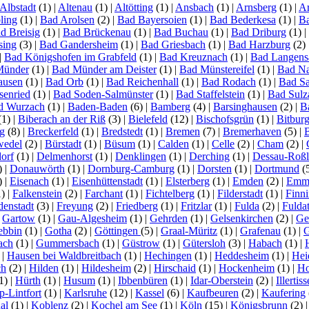
Albstadt
(1)
|
Altenau
(1)
|
Altötting
(1)
|
Ansbach
(1)
|
Arnsberg
(1)
|
Ar
ling
(1)
|
Bad Arolsen
(2)
|
Bad Bayersoien
(1)
|
Bad Bederkesa
(1)
|
Ba
d Breisig
(1)
|
Bad Brückenau
(1)
|
Bad Buchau
(1)
|
Bad Driburg
(1)
|
sing
(3)
|
Bad Gandersheim
(1)
|
Bad Griesbach
(1)
|
Bad Harzburg
(2)
|
Bad Königshofen im Grabfeld
(1)
|
Bad Kreuznach
(1)
|
Bad Langens
Münder
(1)
|
Bad Münder am Deister
(1)
|
Bad Münstereifel
(1)
|
Bad N
ausen
(1)
|
Bad Orb
(1)
|
Bad Reichenhall
(1)
|
Bad Rodach
(1)
|
Bad S
senried
(1)
|
Bad Soden-Salmünster
(1)
|
Bad Staffelstein
(1)
|
Bad Sulz
d Wurzach
(1)
|
Baden-Baden
(6)
|
Bamberg
(4)
|
Barsinghausen
(2)
|
B
(1)
|
Biberach an der Riß
(3)
|
Bielefeld
(12)
|
Bischofsgrün
(1)
|
Bitbur
g
(8)
|
Breckerfeld
(1)
|
Bredstedt
(1)
|
Bremen
(7)
|
Bremerhaven
(5)
|
wedel
(2)
|
Bürstadt
(1)
|
Büsum
(1)
|
Calden
(1)
|
Celle
(2)
|
Cham
(2)
|
orf
(1)
|
Delmenhorst
(1)
|
Denklingen
(1)
|
Derching
(1)
|
Dessau-Roß
)
|
Donauwörth
(1)
|
Dornburg-Camburg
(1)
|
Dorsten
(1)
|
Dortmund
(
)
|
Eisenach
(1)
|
Eisenhüttenstadt
(1)
|
Elsterberg
(1)
|
Emden
(2)
|
Emme
1)
|
Falkenstein
(2)
|
Farchant
(1)
|
Fichtelberg
(1)
|
Filderstadt
(1)
|
Finn
denstadt
(3)
|
Freyung
(2)
|
Friedberg
(1)
|
Fritzlar
(1)
|
Fulda
(2)
|
Fuldat
|
Gartow
(1)
|
Gau-Algesheim
(1)
|
Gehrden
(1)
|
Gelsenkirchen
(2)
|
Ge
ebbin
(1)
|
Gotha
(2)
|
Göttingen
(5)
|
Graal-Müritz
(1)
|
Grafenau
(1)
|
G
ach
(1)
|
Gummersbach
(1)
|
Güstrow
(1)
|
Gütersloh
(3)
|
Habach
(1)
|
)
|
Hausen bei Waldbreitbach
(1)
|
Hechingen
(1)
|
Heddesheim
(1)
|
Hei
ch
(2)
|
Hilden
(1)
|
Hildesheim
(2)
|
Hirschaid
(1)
|
Hockenheim
(1)
|
Ho
1)
|
Hürth
(1)
|
Husum
(1)
|
Ibbenbüren
(1)
|
Idar-Oberstein
(2)
|
Illertis
-Lintfort
(1)
|
Karlsruhe
(12)
|
Kassel
(6)
|
Kaufbeuren
(2)
|
Kaufering
al
(1)
|
Koblenz
(2)
|
Kochel am See
(1)
|
Köln
(15)
|
Königsbrunn
(2)