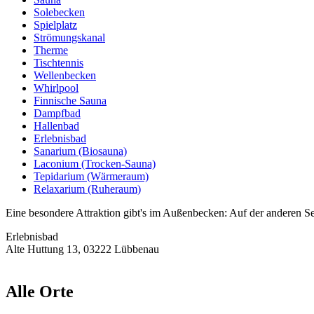
Solebecken
Spielplatz
Strömungskanal
Therme
Tischtennis
Wellenbecken
Whirlpool
Finnische Sauna
Dampfbad
Hallenbad
Erlebnisbad
Sanarium (Biosauna)
Laconium (Trocken-Sauna)
Tepidarium (Wärmeraum)
Relaxarium (Ruheraum)
Eine besondere Attraktion gibt's im Außenbecken: Auf der anderen S
Erlebnisbad
Alte Huttung 13, 03222 Lübbenau
Alle Orte