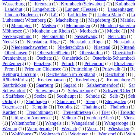
Wasserburg
(1)
|
Kreuzau
(1)
|
Krumbach (Schwaben)
(1)
|
Kulmbach
|
Landshut
(1)
|
Langebrück
(1)
|
Langen (Hessen)
(1)
|
Langenhagen
|
Lindau (Bodensee)
(2)
|
Löf
(1)
|
Lohfelden
(2)
|
Lohr a.Main
(1)
|
L
Lutherstadt Wittenberg
(2)
|
Machelberg
(1)
|
Magdeburg
(9)
|
Mainle
(1)
|
Meiningen
(1)
|
Meißen
(1)
|
Memmingen
(2)
|
Menden (Sauerlan
Möhnesee
(1)
|
Monheim am Rhein
(1)
|
Morbach
(1)
|
Mücke
(1)
|
Mü
Neckargemünd
(1)
|
Neckarsulm
(1)
|
Nesselwang
(1)
|
Neu-Ulm
(1)
Neusäß
(1)
|
Neustadt a. Rbge
(7)
|
Neustadt a. Rbge.
(1)
|
Neustadt a
(2)
|
Niedersachswerfen
(1)
|
Niederschöna
(1)
|
Niestetal
(2)
|
Nittend
|
Oberhausen
(2)
|
Oberschleißheim
(1)
|
Oberstaufen
(1)
|
Oberstdorf
Oranienburg
(1)
|
Oschatz
(1)
|
Osnabrück
(3)
|
Osterholz-Scharmbec
Peißenberg
(1)
|
Penzberg
(1)
|
Perach
(1)
|
Pettendorf
(1)
|
Pforzheim
|
Prem
(1)
|
Prien am Chiemsee
(1)
|
Prittriching
(1)
|
Pritzwalk
(1)
|
Ra
Rehburg-Loccum
(1)
|
Reichenbach im Vogtland
(1)
|
Reichshof
(1)
|
Röbel/Müritz
(1)
|
Rockenhausen
(1)
|
Rodenberg
(2)
|
Ronnenberg
(
Saarbrücken
(6)
|
Saarburg
(2)
|
Sagard
(1)
|
Salzhemmendorf
(1)
|
Sa
Schwandorf
(3)
|
Schwangau
(2)
|
Schwarzburg
(1)
|
Schwedt/Oder
(
a.Staffelsee
(1)
|
Seelze
(2)
|
Seeshaupt
(1)
|
Sehnde
(2)
|
Selb
(2)
|
Se
Ording
(1)
|
Stadthagen
(1)
|
Stamsried
(1)
|
Stein
(1)
|
Steingaden
(2)
Tegernsee
(1)
|
Templin
(1)
|
Teublitz
(2)
|
Thaining
(1)
|
Thalheim
(1
Karden
(1)
|
Treuchtlingen
(1)
|
Treuenbrietzen
(1)
|
Trier
(3)
|
Troisdo
(1)
|
Utting am Ammersee
(1)
|
Vellmar
(1)
|
Verden (Aller)
(1)
|
Viers
(1)
|
Waltenhofen
(1)
|
Wangels
(1)
|
Wangerland
(1)
|
Wangerooge
(1
Werdau
(1)
|
Wernigerode
(1)
|
Wertach
(1)
|
Wesel
(1)
|
Wiesbaden
(5
(1)
|
Wolfsburg
(7)
|
Wolnzach
(1)
|
Woringen
(1)
|
Wunstorf
(4)
|
Wupp