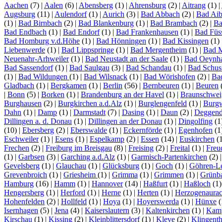
Aachen
(7)
|
Aalen
(6)
|
Abensberg
(1)
|
Ahrensburg
(2)
|
Aitrang
(1)
|
Augsburg
(11)
|
Aulendorf
(1)
|
Aurich
(3)
|
Bad Abbach
(2)
|
Bad Aib
(1)
|
Bad Birnbach
(2)
|
Bad Blankenburg
(1)
|
Bad Brambach
(2)
|
Ba
Bad Endbach
(1)
|
Bad Endorf
(1)
|
Bad Frankenhausen
(1)
|
Bad Füs
Bad Homburg v.d.Höhe
(1)
|
Bad Hönningen
(1)
|
Bad Kissingen
(1)
Liebenwerde
(1)
|
Bad Lippspringe
(1)
|
Bad Mergentheim
(1)
|
Bad 
Neuenahr-Arhweiler
(1)
|
Bad Neustadt an der Saale
(1)
|
Bad Oeynh
Bad Sassendorf
(1)
|
Bad Saulgau
(3)
|
Bad Schandau
(1)
|
Bad Schus
(1)
|
Bad Wildungen
(1)
|
Bad Wilsnack
(1)
|
Bad Wörishofen
(2)
|
Ba
Gladbach
(1)
|
Bergkamen
(1)
|
Berlin
(56)
|
Bernbeuren
(1)
|
Beuren
|
Bonn
(5)
|
Borken
(1)
|
Brandenburg an der Havel
(1)
|
Braunschwei
Burghausen
(2)
|
Burgkirchen a.d.Alz
(1)
|
Burglengenfeld
(1)
|
Burg
Dahn
(1)
|
Damp
(1)
|
Darmstadt
(7)
|
Dasing
(1)
|
Daun
(2)
|
Deggend
Dillingen a. d. Donau
(1)
|
Dillingen an der Donau
(1)
|
Dingolfing
(1
(10)
|
Ebersberg
(2)
|
Eberswalde
(1)
|
Eckernförde
(1)
|
Egenhofen
(1
Eschweiler
(1)
|
Esens
(1)
|
Espelkamp
(2)
|
Essen
(14)
|
Euskirchen
(
Frechen
(2)
|
Freiburg im Breisgau
(8)
|
Freising
(2)
|
Freital
(1)
|
Freu
(1)
|
Garbsen
(3)
|
Garching a.d.Alz
(1)
|
Garmisch-Partenkirchen
(2)
Gevelsberg
(1)
|
Glauchau
(1)
|
Glücksburg
(1)
|
Goch
(1)
|
Göhren-L
Grevenbroich
(1)
|
Griesheim
(1)
|
Grimma
(1)
|
Grimmen
(1)
|
Grünb
Hamburg
(16)
|
Hamm
(1)
|
Hannover
(14)
|
Haßfurt
(1)
|
Haßloch
(1
Hengersberg
(1)
|
Herford
(1)
|
Herne
(1)
|
Herten
(1)
|
Herzogenaura
Hohenfelden
(2)
|
Hollfeld
(1)
|
Hoya
(1)
|
Hoyerswerda
(1)
|
Hünxe
(
Isernhagen
(5)
|
Jena
(4)
|
Kaiserslautern
(3)
|
Kaltenkirchen
(1)
|
Kamp
Kirschau
(1)
|
Kissing
(2)
|
Kleinblittersdorf
(1)
|
Kleve
(2)
|
Klingenth