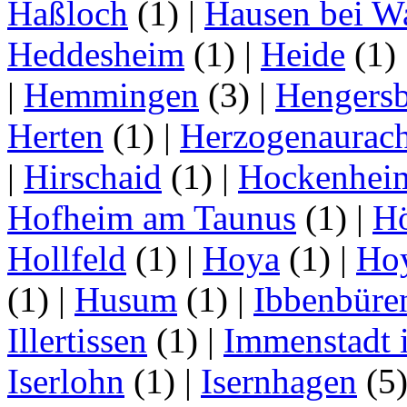
Haßloch
(1)
|
Hausen bei W
Heddesheim
(1)
|
Heide
(1)
|
Hemmingen
(3)
|
Hengersb
Herten
(1)
|
Herzogenaurac
|
Hirschaid
(1)
|
Hockenhei
Hofheim am Taunus
(1)
|
H
Hollfeld
(1)
|
Hoya
(1)
|
Ho
(1)
|
Husum
(1)
|
Ibbenbüre
Illertissen
(1)
|
Immenstadt i
Iserlohn
(1)
|
Isernhagen
(5