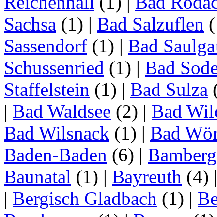
Reichenhall
(1)
|
Bad Roda
Sachsa
(1)
|
Bad Salzuflen
(
Sassendorf
(1)
|
Bad Saulga
Schussenried
(1)
|
Bad Sode
Staffelstein
(1)
|
Bad Sulza
|
Bad Waldsee
(2)
|
Bad Wil
Bad Wilsnack
(1)
|
Bad Wör
Baden-Baden
(6)
|
Bamberg
Baunatal
(1)
|
Bayreuth
(4)
|
Bergisch Gladbach
(1)
|
Be