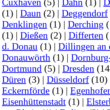
Cuxhaven
(5)
|
Dahn
(1)
|
D
(1)
|
Daun
(2)
|
Deggendorf
Denklingen
(1)
|
Derching
(
(1)
|
Dießen
(2)
|
Differten
(
d. Donau
(1)
|
Dillingen an
Donauwörth
(1)
|
Dornburg
Dortmund
(5)
|
Dresden
(1
Düren
(3)
|
Düsseldorf
(10)
Eckernförde
(1)
|
Egenhofe
Eisenhüttenstadt
(1)
|
Elster