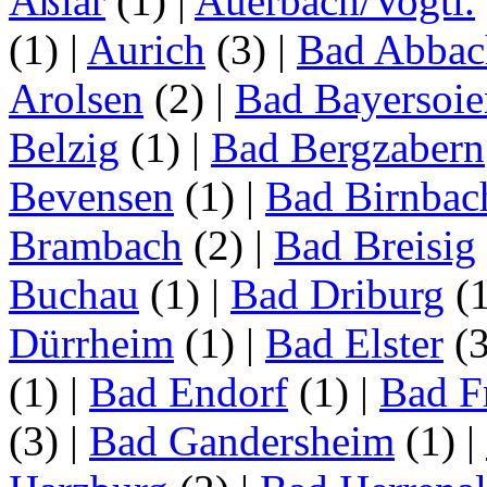
Aßlar
(1)
|
Auerbach/Vogtl.
(1)
|
Aurich
(3)
|
Bad Abbac
Arolsen
(2)
|
Bad Bayersoie
Belzig
(1)
|
Bad Bergzabern
Bevensen
(1)
|
Bad Birnbac
Brambach
(2)
|
Bad Breisig
Buchau
(1)
|
Bad Driburg
(
Dürrheim
(1)
|
Bad Elster
(
(1)
|
Bad Endorf
(1)
|
Bad F
(3)
|
Bad Gandersheim
(1)
|