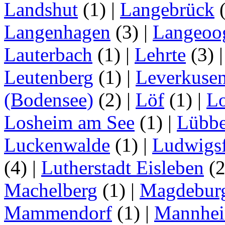
Landshut
(1)
|
Langebrück
Langenhagen
(3)
|
Langeoo
Lauterbach
(1)
|
Lehrte
(3)
Leutenberg
(1)
|
Leverkuse
(Bodensee)
(2)
|
Löf
(1)
|
Lo
Losheim am See
(1)
|
Lübb
Luckenwalde
(1)
|
Ludwigsf
(4)
|
Lutherstadt Eisleben
(
Machelberg
(1)
|
Magdebur
Mammendorf
(1)
|
Mannhe