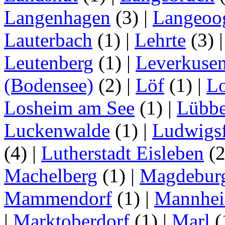
Langenhagen
(3)
|
Langeoo
Lauterbach
(1)
|
Lehrte
(3)
Leutenberg
(1)
|
Leverkuse
(Bodensee)
(2)
|
Löf
(1)
|
Lo
Losheim am See
(1)
|
Lübb
Luckenwalde
(1)
|
Ludwigsf
(4)
|
Lutherstadt Eisleben
(
Machelberg
(1)
|
Magdebur
Mammendorf
(1)
|
Mannhe
|
Marktoberdorf
(1)
|
Marl
(