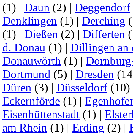
(1)
|
Daun
(2)
|
Deggendorf
Denklingen
(1)
|
Derching
(
(1)
|
Dießen
(2)
|
Differten
(
d. Donau
(1)
|
Dillingen an
Donauwörth
(1)
|
Dornburg
Dortmund
(5)
|
Dresden
(1
Düren
(3)
|
Düsseldorf
(10)
Eckernförde
(1)
|
Egenhofe
Eisenhüttenstadt
(1)
|
Elster
am Rhein
(1)
|
Erding
(2)
|