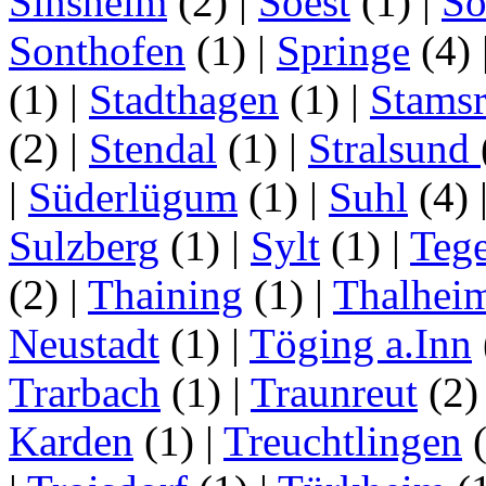
Sinsheim
(2)
|
Soest
(1)
|
Sö
Sonthofen
(1)
|
Springe
(4)
(1)
|
Stadthagen
(1)
|
Stamsr
(2)
|
Stendal
(1)
|
Stralsund
|
Süderlügum
(1)
|
Suhl
(4)
Sulzberg
(1)
|
Sylt
(1)
|
Tege
(2)
|
Thaining
(1)
|
Thalhei
Neustadt
(1)
|
Töging a.Inn
Trarbach
(1)
|
Traunreut
(2
Karden
(1)
|
Treuchtlingen
(