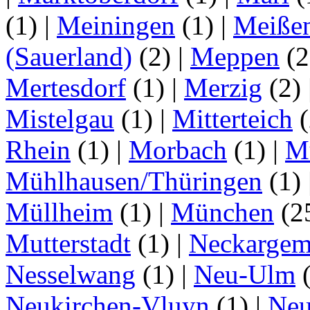
(1)
|
Meiningen
(1)
|
Meiße
(Sauerland)
(2)
|
Meppen
(2
Mertesdorf
(1)
|
Merzig
(2)
Mistelgau
(1)
|
Mitterteich
(
Rhein
(1)
|
Morbach
(1)
|
M
Mühlhausen/Thüringen
(1)
Müllheim
(1)
|
München
(2
Mutterstadt
(1)
|
Neckarge
Nesselwang
(1)
|
Neu-Ulm
Neukirchen-Vluyn
(1)
|
Ne