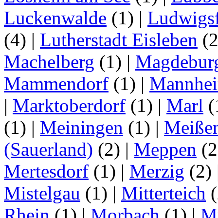
Luckenwalde
(1)
|
Ludwigsf
(4)
|
Lutherstadt Eisleben
(
Machelberg
(1)
|
Magdebur
Mammendorf
(1)
|
Mannhe
|
Marktoberdorf
(1)
|
Marl
(
(1)
|
Meiningen
(1)
|
Meiße
(Sauerland)
(2)
|
Meppen
(2
Mertesdorf
(1)
|
Merzig
(2)
Mistelgau
(1)
|
Mitterteich
(
Rhein
(1)
|
Morbach
(1)
|
M