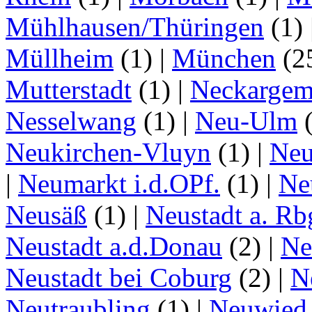
Mühlhausen/Thüringen
(1)
Müllheim
(1)
|
München
(2
Mutterstadt
(1)
|
Neckarge
Nesselwang
(1)
|
Neu-Ulm
Neukirchen-Vluyn
(1)
|
Ne
|
Neumarkt i.d.OPf.
(1)
|
Ne
Neusäß
(1)
|
Neustadt a. Rb
Neustadt a.d.Donau
(2)
|
Ne
Neustadt bei Coburg
(2)
|
N
Neutraubling
(1)
|
Neuwied