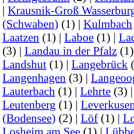
|
Krausnik-Groß Wasserbur
(Schwaben)
(1)
|
Kulmbach
Laatzen
(1)
|
Laboe
(1)
|
La
(3)
|
Landau in der Pfalz
(1
Landshut
(1)
|
Langebrück
Langenhagen
(3)
|
Langeoo
Lauterbach
(1)
|
Lehrte
(3)
Leutenberg
(1)
|
Leverkuse
(Bodensee)
(2)
|
Löf
(1)
|
Lo
Losheim am See
(1)
|
Lübb