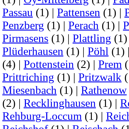
Passau
(1)
|
Pattensen
(1)
|
Penzberg
(1)
|
Perach
(1)
|
P
Pirmasens
(1)
|
Plattling
(1
Plüderhausen
(1)
|
Pöhl
(1)
(4)
|
Pottenstein
(2)
|
Prem
(
Prittriching
(1)
|
Pritzwalk
(
Miesenbach
(1)
|
Rathenow
(2)
|
Recklinghausen
(1)
|
R
Rehburg-Loccum
(1)
|
Reic
Reichshof
(1)
|
Reischach
(