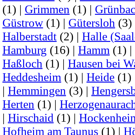
(1)
|
Grimmen
(1)
|
Grünba
Güstrow
(1)
|
Gütersloh
(3)
Halberstadt
(2)
|
Halle (Saal
Hamburg
(16)
|
Hamm
(1)
|
Haßloch
(1)
|
Hausen bei W
Heddesheim
(1)
|
Heide
(1)
|
Hemmingen
(3)
|
Hengersb
Herten
(1)
|
Herzogenaurac
|
Hirschaid
(1)
|
Hockenhei
Hofheim am Taunus
(1)
|
H