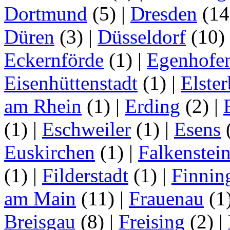
Dortmund
(5)
|
Dresden
(1
Düren
(3)
|
Düsseldorf
(10)
Eckernförde
(1)
|
Egenhofe
Eisenhüttenstadt
(1)
|
Elster
am Rhein
(1)
|
Erding
(2)
|
(1)
|
Eschweiler
(1)
|
Esens
Euskirchen
(1)
|
Falkenstei
(1)
|
Filderstadt
(1)
|
Finnin
am Main
(11)
|
Frauenau
(1
Breisgau
(8)
|
Freising
(2)
|