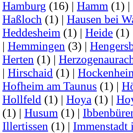
Hamburg
(16)
|
Hamm
(1)
|
Haßloch
(1)
|
Hausen bei W
Heddesheim
(1)
|
Heide
(1)
|
Hemmingen
(3)
|
Hengersb
Herten
(1)
|
Herzogenaurac
|
Hirschaid
(1)
|
Hockenhei
Hofheim am Taunus
(1)
|
H
Hollfeld
(1)
|
Hoya
(1)
|
Ho
(1)
|
Husum
(1)
|
Ibbenbüre
Illertissen
(1)
|
Immenstadt i