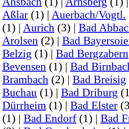
Ansbach
(1)
|
Arnsberg
(1)
Aßlar
(1)
|
Auerbach/Vogtl.
(1)
|
Aurich
(3)
|
Bad Abbac
Arolsen
(2)
|
Bad Bayersoie
Belzig
(1)
|
Bad Bergzabern
Bevensen
(1)
|
Bad Birnbac
Brambach
(2)
|
Bad Breisig
Buchau
(1)
|
Bad Driburg
(
Dürrheim
(1)
|
Bad Elster
(
(1)
|
Bad Endorf
(1)
|
Bad F