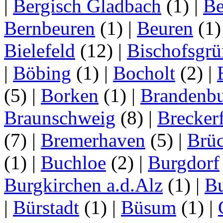
|
Bergisch Gladbach
(1)
|
Be
Bernbeuren
(1)
|
Beuren
(1
Bielefeld
(12)
|
Bischofsgrü
|
Böbing
(1)
|
Bocholt
(2)
|
(5)
|
Borken
(1)
|
Brandenbu
Braunschweig
(8)
|
Brecker
(7)
|
Bremerhaven
(5)
|
Brü
(1)
|
Buchloe
(2)
|
Burgdorf
Burgkirchen a.d.Alz
(1)
|
Bu
|
Bürstadt
(1)
|
Büsum
(1)
|