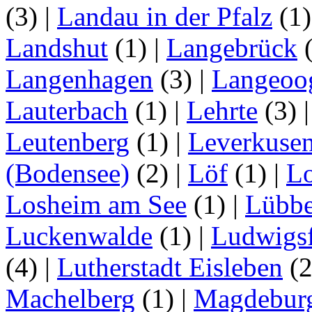
(3)
|
Landau in der Pfalz
(1
Landshut
(1)
|
Langebrück
Langenhagen
(3)
|
Langeoo
Lauterbach
(1)
|
Lehrte
(3)
Leutenberg
(1)
|
Leverkuse
(Bodensee)
(2)
|
Löf
(1)
|
Lo
Losheim am See
(1)
|
Lübb
Luckenwalde
(1)
|
Ludwigsf
(4)
|
Lutherstadt Eisleben
(
Machelberg
(1)
|
Magdebur