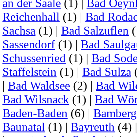
an der Saale
(1)
|
Bad Oeyn
Reichenhall
(1)
|
Bad Roda
Sachsa
(1)
|
Bad Salzuflen
(
Sassendorf
(1)
|
Bad Saulga
Schussenried
(1)
|
Bad Sode
Staffelstein
(1)
|
Bad Sulza
|
Bad Waldsee
(2)
|
Bad Wil
Bad Wilsnack
(1)
|
Bad Wör
Baden-Baden
(6)
|
Bamberg
Baunatal
(1)
|
Bayreuth
(4)