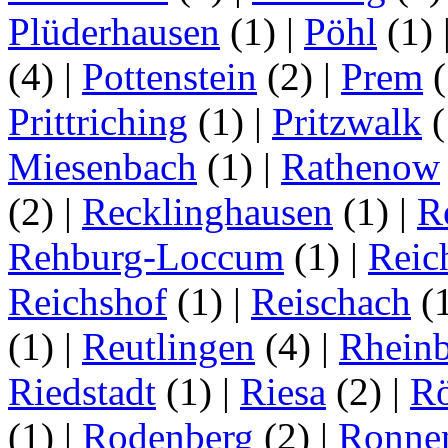
Plüderhausen
(1)
|
Pöhl
(1)
(4)
|
Pottenstein
(2)
|
Prem
(
Prittriching
(1)
|
Pritzwalk
(
Miesenbach
(1)
|
Rathenow
(2)
|
Recklinghausen
(1)
|
R
Rehburg-Loccum
(1)
|
Reic
Reichshof
(1)
|
Reischach
(
(1)
|
Reutlingen
(4)
|
Rhein
Riedstadt
(1)
|
Riesa
(2)
|
Rö
(1)
|
Rodenberg
(2)
|
Ronne