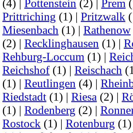
(4)
|
Pottenstein
(2)
|
Prem
(
Prittriching
(1)
|
Pritzwalk
(
Miesenbach
(1)
|
Rathenow
(2)
|
Recklinghausen
(1)
|
R
Rehburg-Loccum
(1)
|
Reic
Reichshof
(1)
|
Reischach
(
(1)
|
Reutlingen
(4)
|
Rhein
Riedstadt
(1)
|
Riesa
(2)
|
Rö
(1)
|
Rodenberg
(2)
|
Ronne
Rostock
(1)
|
Rotenburg
(1