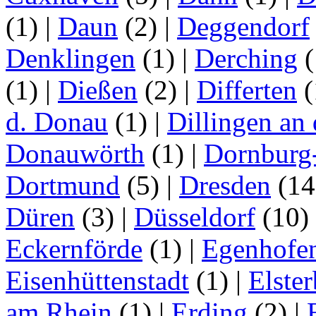
(1)
|
Daun
(2)
|
Deggendorf
Denklingen
(1)
|
Derching
(
(1)
|
Dießen
(2)
|
Differten
(
d. Donau
(1)
|
Dillingen an
Donauwörth
(1)
|
Dornburg
Dortmund
(5)
|
Dresden
(1
Düren
(3)
|
Düsseldorf
(10)
Eckernförde
(1)
|
Egenhofe
Eisenhüttenstadt
(1)
|
Elster
am Rhein
(1)
|
Erding
(2)
|