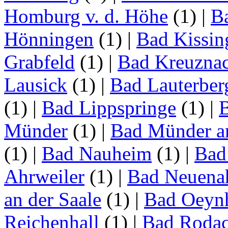
Homburg v. d. Höhe
(1)
|
B
Hönningen
(1)
|
Bad Kissin
Grabfeld
(1)
|
Bad Kreuzna
Lausick
(1)
|
Bad Lauterber
(1)
|
Bad Lippspringe
(1)
|
Münder
(1)
|
Bad Münder a
(1)
|
Bad Nauheim
(1)
|
Bad
Ahrweiler
(1)
|
Bad Neuenah
an der Saale
(1)
|
Bad Oeyn
Reichenhall
(1)
|
Bad Roda