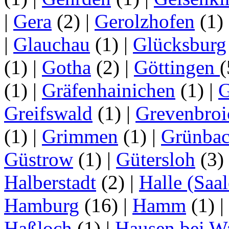
|
Gera
(2)
|
Gerolzhofen
(1)
|
Glauchau
(1)
|
Glücksburg
(1)
|
Gotha
(2)
|
Göttingen
(1)
|
Gräfenhainichen
(1)
|
G
Greifswald
(1)
|
Grevenbroi
(1)
|
Grimmen
(1)
|
Grünba
Güstrow
(1)
|
Gütersloh
(3)
Halberstadt
(2)
|
Halle (Saal
Hamburg
(16)
|
Hamm
(1)
|
Haßloch
(1)
|
Hausen bei W