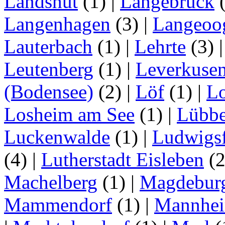
Landshut
(1)
|
Langebrück
Langenhagen
(3)
|
Langeoo
Lauterbach
(1)
|
Lehrte
(3)
Leutenberg
(1)
|
Leverkuse
(Bodensee)
(2)
|
Löf
(1)
|
Lo
Losheim am See
(1)
|
Lübb
Luckenwalde
(1)
|
Ludwigsf
(4)
|
Lutherstadt Eisleben
(
Machelberg
(1)
|
Magdebur
Mammendorf
(1)
|
Mannhe