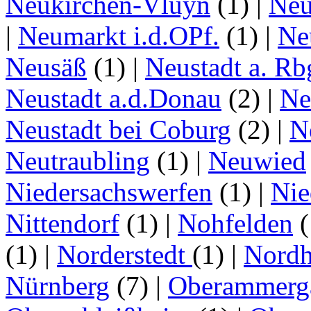
Neukirchen-Vluyn
(1)
|
Ne
|
Neumarkt i.d.OPf.
(1)
|
Ne
Neusäß
(1)
|
Neustadt a. Rb
Neustadt a.d.Donau
(2)
|
Ne
Neustadt bei Coburg
(2)
|
N
Neutraubling
(1)
|
Neuwied
Niedersachswerfen
(1)
|
Nie
Nittendorf
(1)
|
Nohfelden
(
(1)
|
Norderstedt
(1)
|
Nordh
Nürnberg
(7)
|
Oberammerg