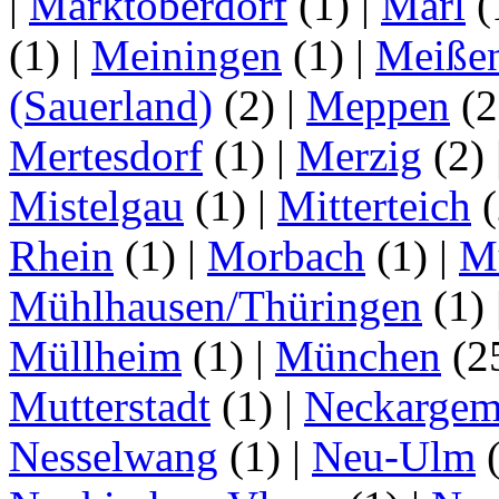
|
Marktoberdorf
(1)
|
Marl
(
(1)
|
Meiningen
(1)
|
Meiße
(Sauerland)
(2)
|
Meppen
(2
Mertesdorf
(1)
|
Merzig
(2)
Mistelgau
(1)
|
Mitterteich
(
Rhein
(1)
|
Morbach
(1)
|
M
Mühlhausen/Thüringen
(1)
Müllheim
(1)
|
München
(2
Mutterstadt
(1)
|
Neckarge
Nesselwang
(1)
|
Neu-Ulm