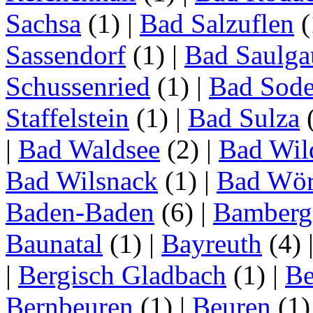
Sachsa
(1)
|
Bad Salzuflen
(
Sassendorf
(1)
|
Bad Saulga
Schussenried
(1)
|
Bad Sode
Staffelstein
(1)
|
Bad Sulza
|
Bad Waldsee
(2)
|
Bad Wil
Bad Wilsnack
(1)
|
Bad Wör
Baden-Baden
(6)
|
Bamberg
Baunatal
(1)
|
Bayreuth
(4)
|
Bergisch Gladbach
(1)
|
Be
Bernbeuren
(1)
|
Beuren
(1