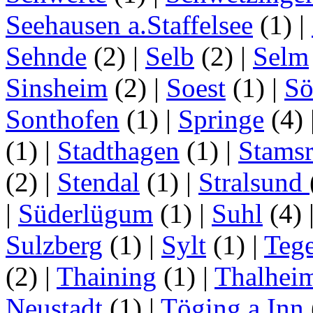
Seehausen a.Staffelsee
(1)
|
Sehnde
(2)
|
Selb
(2)
|
Selm
Sinsheim
(2)
|
Soest
(1)
|
Sö
Sonthofen
(1)
|
Springe
(4)
(1)
|
Stadthagen
(1)
|
Stamsr
(2)
|
Stendal
(1)
|
Stralsund
|
Süderlügum
(1)
|
Suhl
(4)
Sulzberg
(1)
|
Sylt
(1)
|
Tege
(2)
|
Thaining
(1)
|
Thalhei
Neustadt
(1)
|
Töging a.Inn