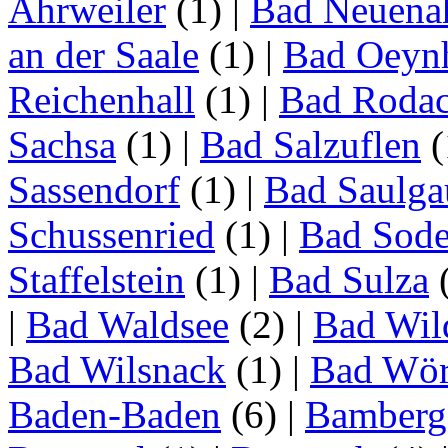
Ahrweiler
(1)
|
Bad Neuenah
an der Saale
(1)
|
Bad Oeyn
Reichenhall
(1)
|
Bad Roda
Sachsa
(1)
|
Bad Salzuflen
(
Sassendorf
(1)
|
Bad Saulga
Schussenried
(1)
|
Bad Sode
Staffelstein
(1)
|
Bad Sulza
|
Bad Waldsee
(2)
|
Bad Wil
Bad Wilsnack
(1)
|
Bad Wör
Baden-Baden
(6)
|
Bamberg