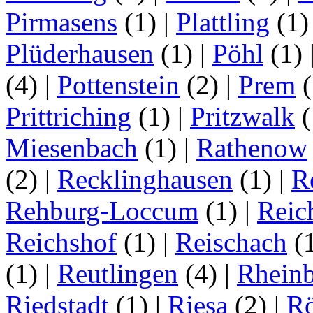
Pirmasens
(1)
|
Plattling
(1
Plüderhausen
(1)
|
Pöhl
(1)
(4)
|
Pottenstein
(2)
|
Prem
(
Prittriching
(1)
|
Pritzwalk
(
Miesenbach
(1)
|
Rathenow
(2)
|
Recklinghausen
(1)
|
R
Rehburg-Loccum
(1)
|
Reic
Reichshof
(1)
|
Reischach
(
(1)
|
Reutlingen
(4)
|
Rhein
Riedstadt
(1)
|
Riesa
(2)
|
Rö