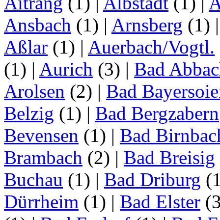
Aitrang
(1)
|
Albstadt
(1)
|
A
Ansbach
(1)
|
Arnsberg
(1)
Aßlar
(1)
|
Auerbach/Vogtl.
(1)
|
Aurich
(3)
|
Bad Abbac
Arolsen
(2)
|
Bad Bayersoie
Belzig
(1)
|
Bad Bergzabern
Bevensen
(1)
|
Bad Birnbac
Brambach
(2)
|
Bad Breisig
Buchau
(1)
|
Bad Driburg
(
Dürrheim
(1)
|
Bad Elster
(