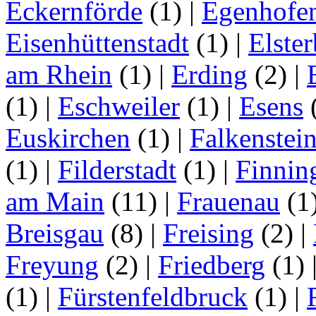
Eckernförde
(1)
|
Egenhofe
Eisenhüttenstadt
(1)
|
Elster
am Rhein
(1)
|
Erding
(2)
|
(1)
|
Eschweiler
(1)
|
Esens
Euskirchen
(1)
|
Falkenstei
(1)
|
Filderstadt
(1)
|
Finnin
am Main
(11)
|
Frauenau
(1
Breisgau
(8)
|
Freising
(2)
|
Freyung
(2)
|
Friedberg
(1)
(1)
|
Fürstenfeldbruck
(1)
|