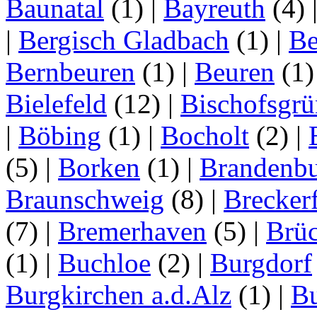
Baunatal
(1)
|
Bayreuth
(4)
|
Bergisch Gladbach
(1)
|
Be
Bernbeuren
(1)
|
Beuren
(1
Bielefeld
(12)
|
Bischofsgrü
|
Böbing
(1)
|
Bocholt
(2)
|
(5)
|
Borken
(1)
|
Brandenbu
Braunschweig
(8)
|
Brecker
(7)
|
Bremerhaven
(5)
|
Brü
(1)
|
Buchloe
(2)
|
Burgdorf
Burgkirchen a.d.Alz
(1)
|
Bu