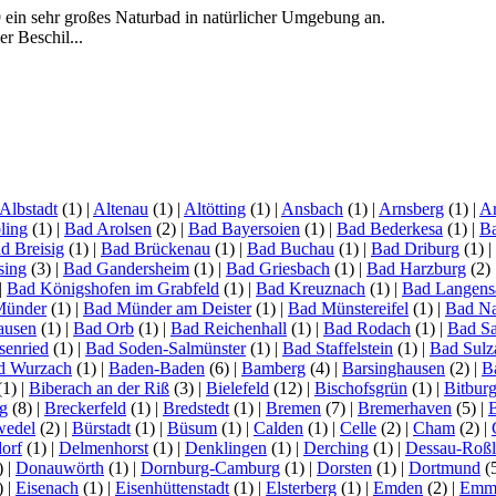
 ein sehr großes Naturbad in natürlicher Umgebung an.
 Beschil...
Albstadt
(1)
|
Altenau
(1)
|
Altötting
(1)
|
Ansbach
(1)
|
Arnsberg
(1)
|
Ar
ling
(1)
|
Bad Arolsen
(2)
|
Bad Bayersoien
(1)
|
Bad Bederkesa
(1)
|
Ba
d Breisig
(1)
|
Bad Brückenau
(1)
|
Bad Buchau
(1)
|
Bad Driburg
(1)
|
sing
(3)
|
Bad Gandersheim
(1)
|
Bad Griesbach
(1)
|
Bad Harzburg
(2)
|
Bad Königshofen im Grabfeld
(1)
|
Bad Kreuznach
(1)
|
Bad Langens
Münder
(1)
|
Bad Münder am Deister
(1)
|
Bad Münstereifel
(1)
|
Bad N
ausen
(1)
|
Bad Orb
(1)
|
Bad Reichenhall
(1)
|
Bad Rodach
(1)
|
Bad S
senried
(1)
|
Bad Soden-Salmünster
(1)
|
Bad Staffelstein
(1)
|
Bad Sulz
d Wurzach
(1)
|
Baden-Baden
(6)
|
Bamberg
(4)
|
Barsinghausen
(2)
|
B
(1)
|
Biberach an der Riß
(3)
|
Bielefeld
(12)
|
Bischofsgrün
(1)
|
Bitbur
g
(8)
|
Breckerfeld
(1)
|
Bredstedt
(1)
|
Bremen
(7)
|
Bremerhaven
(5)
|
wedel
(2)
|
Bürstadt
(1)
|
Büsum
(1)
|
Calden
(1)
|
Celle
(2)
|
Cham
(2)
|
orf
(1)
|
Delmenhorst
(1)
|
Denklingen
(1)
|
Derching
(1)
|
Dessau-Roß
)
|
Donauwörth
(1)
|
Dornburg-Camburg
(1)
|
Dorsten
(1)
|
Dortmund
(
)
|
Eisenach
(1)
|
Eisenhüttenstadt
(1)
|
Elsterberg
(1)
|
Emden
(2)
|
Emme