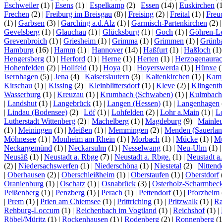
Eschweiler
(1)
|
Esens
(1)
|
Espelkamp
(2)
|
Essen
(14)
|
Euskirchen
(
Frechen
(2)
|
Freiburg im Breisgau
(8)
|
Freising
(2)
|
Freital
(1)
|
Freu
(1)
|
Garbsen
(3)
|
Garching a.d.Alz
(1)
|
Garmisch-Partenkirchen
(2)
Gevelsberg
(1)
|
Glauchau
(1)
|
Glücksburg
(1)
|
Goch
(1)
|
Göhren-L
Grevenbroich
(1)
|
Griesheim
(1)
|
Grimma
(1)
|
Grimmen
(1)
|
Grünb
Hamburg
(16)
|
Hamm
(1)
|
Hannover
(14)
|
Haßfurt
(1)
|
Haßloch
(1
Hengersberg
(1)
|
Herford
(1)
|
Herne
(1)
|
Herten
(1)
|
Herzogenaura
Hohenfelden
(2)
|
Hollfeld
(1)
|
Hoya
(1)
|
Hoyerswerda
(1)
|
Hünxe
(
Isernhagen
(5)
|
Jena
(4)
|
Kaiserslautern
(3)
|
Kaltenkirchen
(1)
|
Kamp
Kirschau
(1)
|
Kissing
(2)
|
Kleinblittersdorf
(1)
|
Kleve
(2)
|
Klingenth
Wasserburg
(1)
|
Kreuzau
(1)
|
Krumbach (Schwaben)
(1)
|
Kulmbach
|
Landshut
(1)
|
Langebrück
(1)
|
Langen (Hessen)
(1)
|
Langenhagen
|
Lindau (Bodensee)
(2)
|
Löf
(1)
|
Lohfelden
(2)
|
Lohr a.Main
(1)
|
L
Lutherstadt Wittenberg
(2)
|
Machelberg
(1)
|
Magdeburg
(9)
|
Mainle
(1)
|
Meiningen
(1)
|
Meißen
(1)
|
Memmingen
(2)
|
Menden (Sauerlan
Möhnesee
(1)
|
Monheim am Rhein
(1)
|
Morbach
(1)
|
Mücke
(1)
|
Mü
Neckargemünd
(1)
|
Neckarsulm
(1)
|
Nesselwang
(1)
|
Neu-Ulm
(1)
Neusäß
(1)
|
Neustadt a. Rbge
(7)
|
Neustadt a. Rbge.
(1)
|
Neustadt a
(2)
|
Niedersachswerfen
(1)
|
Niederschöna
(1)
|
Niestetal
(2)
|
Nittend
|
Oberhausen
(2)
|
Oberschleißheim
(1)
|
Oberstaufen
(1)
|
Oberstdorf
Oranienburg
(1)
|
Oschatz
(1)
|
Osnabrück
(3)
|
Osterholz-Scharmbec
Peißenberg
(1)
|
Penzberg
(1)
|
Perach
(1)
|
Pettendorf
(1)
|
Pforzheim
|
Prem
(1)
|
Prien am Chiemsee
(1)
|
Prittriching
(1)
|
Pritzwalk
(1)
|
Ra
Rehburg-Loccum
(1)
|
Reichenbach im Vogtland
(1)
|
Reichshof
(1)
|
Röbel/Müritz
(1)
|
Rockenhausen
(1)
|
Rodenberg
(2)
|
Ronnenberg
(