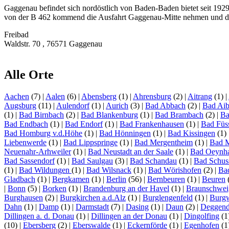
Gaggenau befindet sich nordöstlich von Baden-Baden bietet seit 1929
von der B 462 kommend die Ausfahrt Gaggenau-Mitte nehmen und der
Freibad
Waldstr. 70 , 76571 Gaggenau
Alle Orte
Aachen
(7)
|
Aalen
(6)
|
Abensberg
(1)
|
Ahrensburg
(2)
|
Aitrang
(1)
|
Augsburg
(11)
|
Aulendorf
(1)
|
Aurich
(3)
|
Bad Abbach
(2)
|
Bad Aib
(1)
|
Bad Birnbach
(2)
|
Bad Blankenburg
(1)
|
Bad Brambach
(2)
|
Ba
Bad Endbach
(1)
|
Bad Endorf
(1)
|
Bad Frankenhausen
(1)
|
Bad Füs
Bad Homburg v.d.Höhe
(1)
|
Bad Hönningen
(1)
|
Bad Kissingen
(1)
Liebenwerde
(1)
|
Bad Lippspringe
(1)
|
Bad Mergentheim
(1)
|
Bad 
Neuenahr-Arhweiler
(1)
|
Bad Neustadt an der Saale
(1)
|
Bad Oeynh
Bad Sassendorf
(1)
|
Bad Saulgau
(3)
|
Bad Schandau
(1)
|
Bad Schus
(1)
|
Bad Wildungen
(1)
|
Bad Wilsnack
(1)
|
Bad Wörishofen
(2)
|
Ba
Gladbach
(1)
|
Bergkamen
(1)
|
Berlin
(56)
|
Bernbeuren
(1)
|
Beuren
|
Bonn
(5)
|
Borken
(1)
|
Brandenburg an der Havel
(1)
|
Braunschwei
Burghausen
(2)
|
Burgkirchen a.d.Alz
(1)
|
Burglengenfeld
(1)
|
Burg
Dahn
(1)
|
Damp
(1)
|
Darmstadt
(7)
|
Dasing
(1)
|
Daun
(2)
|
Deggend
Dillingen a. d. Donau
(1)
|
Dillingen an der Donau
(1)
|
Dingolfing
(1
(10)
|
Ebersberg
(2)
|
Eberswalde
(1)
|
Eckernförde
(1)
|
Egenhofen
(1