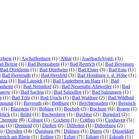
zberg
(1)
|
Aschaffenburg
(1)
|
Aßlar
(1)
|
Auerbach/Vogtl.
(3)
|
d Belzig
(1)
|
Bad Bergzabern
(1)
|
Bad Bertrich
(1)
|
Bad Bevensen
Bad Dürkheim
(1)
|
Bad Dürrheim
(1)
|
Bad Elster
(3)
|
Bad Ems
(1)
|
|
Bad Herrenalb
(1)
|
Bad Hersfeld
(3)
|
Bad Homburg v. d. Höhe
(1)
|
alza
(1)
|
Bad Lausick
(1)
|
Bad Lauterberg im Harz
(1)
|
Bad
auheim
(1)
|
Bad Nenndorf
(2)
|
Bad Neuenahr-Ahrweiler
(1)
|
Bad
aarow
(1)
|
Bad Sachsa
(1)
|
Bad Salzuflen
(1)
|
Bad Salzungen
(1)
|
a
(1)
|
Bad Tölz
(1)
|
Bad Urach
(1)
|
Bad Waldsee
(2)
|
Bad Wildbad
aunatal
(1)
|
Bayreuth
(4)
|
Bedburg
(1)
|
Berchtesgaden
(1)
|
Bergisch
g
(1)
|
Blaustein
(1)
|
Böbing
(1)
|
Bocholt
(2)
|
Bochum
(6)
|
Bogen
(1)
Brück
(1)
|
Brühl
(1)
|
Buchenberg
(1)
|
Buchloe
(2)
|
Burgdorf
(2)
|
Chemnitz
(8)
|
Coburg
(1)
|
Cochem
(1)
|
Cottbus
(1)
|
Cuxhaven
(5)
|
lau
(1)
|
Detmold
(1)
|
Dießen
(2)
|
Differten
(1)
|
Dillenburg
(2)
|
5)
|
Dresden
(14)
|
Duisburg
(9)
|
Dülmen
(1)
|
Düren
(3)
|
Düsseldorf
rich am Rhein
(1)
|
Erding
(2)
|
Erfurt
(7)
|
Erkner
(1)
|
Erkrath
(1)
|