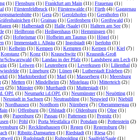
ing
(1)
|
Flensburg
(1)
|
Frankfurt am Main
(11)
|
Frauenau
(1)
|
al
(1)
|
Fürstenfeldbruck
(1)
|
Fürstenwalde
(1)
|
Fürth
(4)
|
Gaggenau
orgsmarienhütte
(1)
|
Gera
(2)
|
Gerolzhofen
(1)
|
Gersthofen
(1)
|
räfenhainichen
(1)
|
Grainau
(1)
|
Greifenberg
(1)
|
Greifswald
(1)
|
Hagen
(4)
|
Halberstadt
(2)
|
Halle (Saale)
(1)
|
Haltern am See
(3)
|
de
(1)
|
Heilbronn
(5)
|
Heiligenhaus
(1)
|
Hemmingen
(3)
|
f
(2)
|
Hofgeismar
(1)
|
Hofheim am Taunus
(1)
|
Högel
(1)
|
sen
(1)
|
Immenstadt i. Allgäu
(2)
|
Ingolstadt
(4)
|
Iserlohn
(1)
|
(1)
|
Kelheim
(1)
|
Kempen
(1)
|
Kempten
(1)
|
Kerpen
(1)
|
Kiel
(7)
|
|
Konstanz
(7)
|
Konz
(1)
|
Krauschwitz
(1)
|
Krausnik-Groß
hr/Schwarzwald
(3)
|
Landau in der Pfalz
(1)
|
Landsberg am Lech
(1)
pzig
(15)
|
Leiwen
(1)
|
Leutenberg
(1)
|
Leverkusen
(1)
|
Lilienthal
(1)
wigsfelde
(1)
|
Lüneburg
(2)
|
Lünen
(4)
|
Lutherstadt Eisleben
(2)
|
rktl
(1)
|
Marktoberdorf
(1)
|
Marl
(1)
|
Masserberg
(1)
|
Meersburg
g
(2)
|
Metten
(1)
|
Mindelheim
(2)
|
Mistelgau
(1)
|
Mitterteich
(2)
|
en
(25)
|
Münster
(10)
|
Murrhardt
(1)
|
Mutterstadt
(1)
|
d. OPf.
(1)
|
Neumarkt i.d.OPf.
(1)
|
Neumünster
(1)
|
Neuötting
(1)
|
)
|
Neustadt in Sachsen
(2)
|
Neutraubling
(1)
|
Neuwied
(1)
|
Niebüll
1)
|
Nordhausen
(1)
|
Nordhorn
(1)
|
Nürnberg
(7)
|
Oberammergau
(1)
Main
(1)
|
Offenburg
(3)
|
Ohlstadt
(1)
|
Oldenburg
(1)
|
Olpe
(1)
|
n
(6)
|
Papenburg
(2)
|
Passau
(1)
|
Pattensen
(1)
|
Pegnitz
(1)
|
usen
(1)
|
Pöhl
(1)
|
Porta Westfalica
(1)
|
Potsdam
(4)
|
Pottenstein
(2)
vensburg
(2)
|
Recklinghausen
(1)
|
Regen
(1)
|
Regensburg
(3)
|
bach
(1)
|
Ribnitz-Damgarten
(1)
|
Riedstadt
(1)
|
Riesa
(2)
|
ottweil
(1)
|
Rudolstadt
(1)
|
Ruhpolding
(1)
|
Saalfeld/Saale
(1)
|