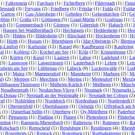
1)
|
Falkenstein
(2)
|
Farchant
(1)
|
Fichtelberg
(1)
|
Filderstadt
(1)
|
Finn
denstadt
(3)
|
Freyung
(2)
|
Friedberg
(1)
|
Fritzlar
(1)
|
Fulda
(2)
|
Fuldat
|
Gartow
(1)
|
Gau-Algesheim
(1)
|
Gehrden
(1)
|
Gelsenkirchen
(2)
|
Ge
ebbin
(1)
|
Gotha
(2)
|
Göttingen
(5)
|
Graal-Müritz
(1)
|
Grafenau
(1)
|
G
ach
(1)
|
Gummersbach
(1)
|
Güstrow
(1)
|
Gütersloh
(3)
|
Habach
(1)
|
)
|
Hausen bei Waldbreitbach
(1)
|
Hechingen
(1)
|
Heddesheim
(1)
|
Hei
ch
(2)
|
Hilden
(1)
|
Hildesheim
(2)
|
Hirschaid
(1)
|
Hockenheim
(1)
|
Ho
1)
|
Hürth
(1)
|
Husum
(1)
|
Ibbenbüren
(1)
|
Idar-Oberstein
(2)
|
Illertis
-Lintfort
(1)
|
Karlsruhe
(12)
|
Kassel
(6)
|
Kaufbeuren
(2)
|
Kaufering
al
(1)
|
Koblenz
(2)
|
Kochel am See
(1)
|
Köln
(15)
|
Königsbrunn
(2)
(2)
|
Kürten
(1)
|
Kusel
(1)
|
Laatzen
(1)
|
Laboe
(1)
|
Ladelund
(1)
|
La
(3)
|
Langeoog
(1)
|
Langerringen
(1)
|
Lauterbach
(1)
|
Lehrte
(3)
|
Lei
osheim am See
(1)
|
Lübbenau
(1)
|
Lübeck
(9)
|
Luckenwalde
(1)
|
Lud
us
(1)
|
Mainz
(3)
|
Mammendorf
(1)
|
Mannheim
(11)
|
Marburg
(2)
|
Ma
d)
(2)
|
Meppen
(2)
|
Merching
(1)
|
Mering
(1)
|
Mertesdorf
(1)
|
Merzi
hlhausen/Thüringen
(1)
|
Mülheim-Kärlich
(1)
|
Müllheim
(1)
|
Münch
|
Neualbenreuth
(1)
|
Neukirchen-Vluyn
(1)
|
Neumark
(1)
|
Neumarkt i.
.d.Donau
(2)
|
Neustadt an der Weinstraße
(1)
|
Neustadt bei Coburg
(2
orf
(1)
|
Nohfelden
(1)
|
Norddeich
(1)
|
Nordenham
(1)
|
Norderstedt
(
(1)
|
Oberstenfeld
(1)
|
Obertshausen
(1)
|
Oelsnitz
(1)
|
Offenbach am 
k
(1)
|
Ostseebad Sellin
(1)
|
Otterberg
(1)
|
Oy-Mittelberg
(1)
|
Paderbor
(5)
|
Pirmasens
(1)
|
Plattling
(1)
|
Plauen
(3)
|
Plettenberg
(1)
|
Plüderha
isting
(1)
|
Ramstein-Miesenbach
(1)
|
Rathenow
(1)
|
Ratingen
(1)
|
Ra
Reischach
(1)
|
Remscheid
(1)
|
Rendsburg
(1)
|
Reutlingen
(4)
|
Rhein
1)
|
Rosenheim
(2)
|
Rostock
(1)
|
Rotenburg
(1)
|
Rotthalmünster
(1)
|
R