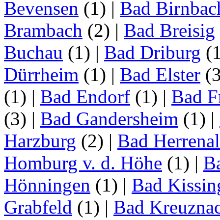
Bevensen
(1)
|
Bad Birnbac
Brambach
(2)
|
Bad Breisig
Buchau
(1)
|
Bad Driburg
(
Dürrheim
(1)
|
Bad Elster
(
(1)
|
Bad Endorf
(1)
|
Bad F
(3)
|
Bad Gandersheim
(1)
|
Harzburg
(2)
|
Bad Herrena
Homburg v. d. Höhe
(1)
|
B
Hönningen
(1)
|
Bad Kissin
Grabfeld
(1)
|
Bad Kreuzna