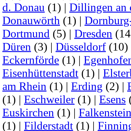
d. Donau
(1)
|
Dillingen an
Donauwörth
(1)
|
Dornburg
Dortmund
(5)
|
Dresden
(1
Düren
(3)
|
Düsseldorf
(10)
Eckernförde
(1)
|
Egenhofe
Eisenhüttenstadt
(1)
|
Elster
am Rhein
(1)
|
Erding
(2)
|
(1)
|
Eschweiler
(1)
|
Esens
Euskirchen
(1)
|
Falkenstei
(1)
|
Filderstadt
(1)
|
Finnin