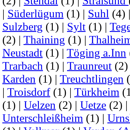
(2)
|
Stendal
(1)
|
Stralsund
|
Süderlügum
(1)
|
Suhl
(4)
Sulzberg
(1)
|
Sylt
(1)
|
Tege
(2)
|
Thaining
(1)
|
Thalhei
Neustadt
(1)
|
Töging a.Inn
Trarbach
(1)
|
Traunreut
(2
Karden
(1)
|
Treuchtlingen
(
|
Troisdorf
(1)
|
Türkheim
(
(1)
|
Uelzen
(2)
|
Uetze
(2)
Unterschleißheim
(1)
|
Urns