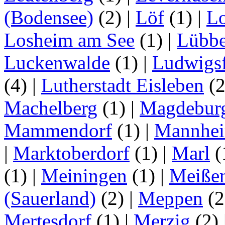
(Bodensee)
(2)
|
Löf
(1)
|
Lo
Losheim am See
(1)
|
Lübb
Luckenwalde
(1)
|
Ludwigsf
(4)
|
Lutherstadt Eisleben
(
Machelberg
(1)
|
Magdebur
Mammendorf
(1)
|
Mannhe
|
Marktoberdorf
(1)
|
Marl
(
(1)
|
Meiningen
(1)
|
Meiße
(Sauerland)
(2)
|
Meppen
(2
Mertesdorf
(1)
|
Merzig
(2)