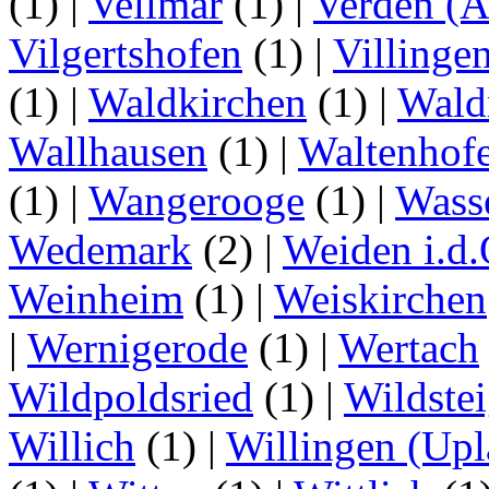
(1)
|
Vellmar
(1)
|
Verden (A
Vilgertshofen
(1)
|
Villinge
(1)
|
Waldkirchen
(1)
|
Wald
Wallhausen
(1)
|
Waltenhof
(1)
|
Wangerooge
(1)
|
Wass
Wedemark
(2)
|
Weiden i.d.
Weinheim
(1)
|
Weiskirchen
|
Wernigerode
(1)
|
Wertach
Wildpoldsried
(1)
|
Wildste
Willich
(1)
|
Willingen (Upl