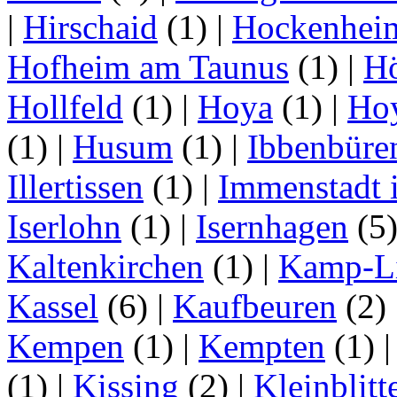
|
Hirschaid
(1)
|
Hockenhei
Hofheim am Taunus
(1)
|
H
Hollfeld
(1)
|
Hoya
(1)
|
Ho
(1)
|
Husum
(1)
|
Ibbenbüre
Illertissen
(1)
|
Immenstadt i
Iserlohn
(1)
|
Isernhagen
(5
Kaltenkirchen
(1)
|
Kamp-Li
Kassel
(6)
|
Kaufbeuren
(2)
Kempen
(1)
|
Kempten
(1)
(1)
|
Kissing
(2)
|
Kleinblitt