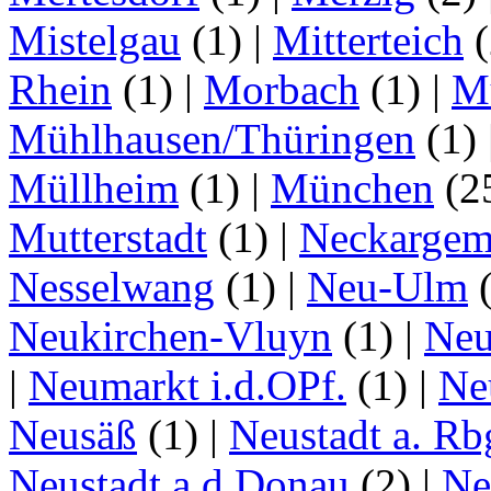
Mistelgau
(1)
|
Mitterteich
(
Rhein
(1)
|
Morbach
(1)
|
M
Mühlhausen/Thüringen
(1)
Müllheim
(1)
|
München
(2
Mutterstadt
(1)
|
Neckarge
Nesselwang
(1)
|
Neu-Ulm
Neukirchen-Vluyn
(1)
|
Ne
|
Neumarkt i.d.OPf.
(1)
|
Ne
Neusäß
(1)
|
Neustadt a. Rb
Neustadt a.d.Donau
(2)
|
Ne