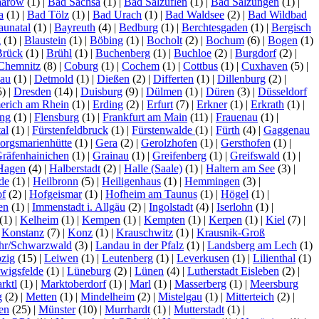
aarow
(1)
|
Bad Sachsa
(1)
|
Bad Salzuflen
(1)
|
Bad Salzungen
(1)
|
a
(1)
|
Bad Tölz
(1)
|
Bad Urach
(1)
|
Bad Waldsee
(2)
|
Bad Wildbad
aunatal
(1)
|
Bayreuth
(4)
|
Bedburg
(1)
|
Berchtesgaden
(1)
|
Bergisch
g
(1)
|
Blaustein
(1)
|
Böbing
(1)
|
Bocholt
(2)
|
Bochum
(6)
|
Bogen
(1)
Brück
(1)
|
Brühl
(1)
|
Buchenberg
(1)
|
Buchloe
(2)
|
Burgdorf
(2)
|
Chemnitz
(8)
|
Coburg
(1)
|
Cochem
(1)
|
Cottbus
(1)
|
Cuxhaven
(5)
|
lau
(1)
|
Detmold
(1)
|
Dießen
(2)
|
Differten
(1)
|
Dillenburg
(2)
|
5)
|
Dresden
(14)
|
Duisburg
(9)
|
Dülmen
(1)
|
Düren
(3)
|
Düsseldorf
rich am Rhein
(1)
|
Erding
(2)
|
Erfurt
(7)
|
Erkner
(1)
|
Erkrath
(1)
|
ing
(1)
|
Flensburg
(1)
|
Frankfurt am Main
(11)
|
Frauenau
(1)
|
al
(1)
|
Fürstenfeldbruck
(1)
|
Fürstenwalde
(1)
|
Fürth
(4)
|
Gaggenau
orgsmarienhütte
(1)
|
Gera
(2)
|
Gerolzhofen
(1)
|
Gersthofen
(1)
|
räfenhainichen
(1)
|
Grainau
(1)
|
Greifenberg
(1)
|
Greifswald
(1)
|
Hagen
(4)
|
Halberstadt
(2)
|
Halle (Saale)
(1)
|
Haltern am See
(3)
|
de
(1)
|
Heilbronn
(5)
|
Heiligenhaus
(1)
|
Hemmingen
(3)
|
f
(2)
|
Hofgeismar
(1)
|
Hofheim am Taunus
(1)
|
Högel
(1)
|
sen
(1)
|
Immenstadt i. Allgäu
(2)
|
Ingolstadt
(4)
|
Iserlohn
(1)
|
(1)
|
Kelheim
(1)
|
Kempen
(1)
|
Kempten
(1)
|
Kerpen
(1)
|
Kiel
(7)
|
|
Konstanz
(7)
|
Konz
(1)
|
Krauschwitz
(1)
|
Krausnik-Groß
hr/Schwarzwald
(3)
|
Landau in der Pfalz
(1)
|
Landsberg am Lech
(1)
pzig
(15)
|
Leiwen
(1)
|
Leutenberg
(1)
|
Leverkusen
(1)
|
Lilienthal
(1)
wigsfelde
(1)
|
Lüneburg
(2)
|
Lünen
(4)
|
Lutherstadt Eisleben
(2)
|
rktl
(1)
|
Marktoberdorf
(1)
|
Marl
(1)
|
Masserberg
(1)
|
Meersburg
g
(2)
|
Metten
(1)
|
Mindelheim
(2)
|
Mistelgau
(1)
|
Mitterteich
(2)
|
en
(25)
|
Münster
(10)
|
Murrhardt
(1)
|
Mutterstadt
(1)
|