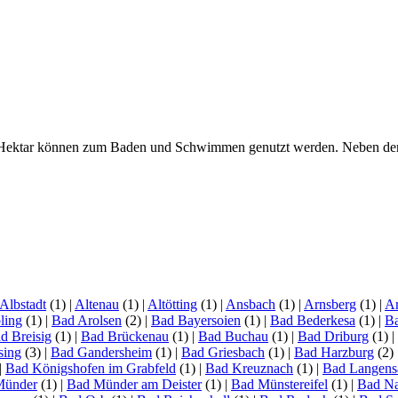
 Hektar können zum Baden und Schwimmen genutzt werden. Neben den L
Albstadt
(1)
|
Altenau
(1)
|
Altötting
(1)
|
Ansbach
(1)
|
Arnsberg
(1)
|
Ar
ling
(1)
|
Bad Arolsen
(2)
|
Bad Bayersoien
(1)
|
Bad Bederkesa
(1)
|
Ba
d Breisig
(1)
|
Bad Brückenau
(1)
|
Bad Buchau
(1)
|
Bad Driburg
(1)
|
sing
(3)
|
Bad Gandersheim
(1)
|
Bad Griesbach
(1)
|
Bad Harzburg
(2)
|
Bad Königshofen im Grabfeld
(1)
|
Bad Kreuznach
(1)
|
Bad Langens
Münder
(1)
|
Bad Münder am Deister
(1)
|
Bad Münstereifel
(1)
|
Bad N