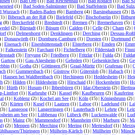
ausen
(1)
|
Bad Orb
(1)
|
Bad Reichenhall
(1)
|
Bad Rodach
(1)
|
Bad S
senried
(1)
|
Bad Soden-Salmünster
(1)
|
Bad Staffelstein
(1)
|
Bad Sulz
d Wurzach
(1)
|
Baden-Baden
(6)
|
Bamberg
(4)
|
Barsinghausen
(2)
|
B
(1)
|
Biberach an der Riß
(3)
|
Bielefeld
(12)
|
Bischofsgrün
(1)
|
Bitbur
g
(8)
|
Breckerfeld
(1)
|
Bredstedt
(1)
|
Bremen
(7)
|
Bremerhaven
(5)
|
wedel
(2)
|
Bürstadt
(1)
|
Büsum
(1)
|
Calden
(1)
|
Celle
(2)
|
Cham
(2)
|
orf
(1)
|
Delmenhorst
(1)
|
Denklingen
(1)
|
Derching
(1)
|
Dessau-Roß
)
|
Donauwörth
(1)
|
Dornburg-Camburg
(1)
|
Dorsten
(1)
|
Dortmund
(
)
|
Eisenach
(1)
|
Eisenhüttenstadt
(1)
|
Elsterberg
(1)
|
Emden
(2)
|
Emme
1)
|
Falkenstein
(2)
|
Farchant
(1)
|
Fichtelberg
(1)
|
Filderstadt
(1)
|
Finn
denstadt
(3)
|
Freyung
(2)
|
Friedberg
(1)
|
Fritzlar
(1)
|
Fulda
(2)
|
Fuldat
|
Gartow
(1)
|
Gau-Algesheim
(1)
|
Gehrden
(1)
|
Gelsenkirchen
(2)
|
Ge
ebbin
(1)
|
Gotha
(2)
|
Göttingen
(5)
|
Graal-Müritz
(1)
|
Grafenau
(1)
|
G
ach
(1)
|
Gummersbach
(1)
|
Güstrow
(1)
|
Gütersloh
(3)
|
Habach
(1)
|
)
|
Hausen bei Waldbreitbach
(1)
|
Hechingen
(1)
|
Heddesheim
(1)
|
Hei
ch
(2)
|
Hilden
(1)
|
Hildesheim
(2)
|
Hirschaid
(1)
|
Hockenheim
(1)
|
Ho
1)
|
Hürth
(1)
|
Husum
(1)
|
Ibbenbüren
(1)
|
Idar-Oberstein
(2)
|
Illertis
-Lintfort
(1)
|
Karlsruhe
(12)
|
Kassel
(6)
|
Kaufbeuren
(2)
|
Kaufering
al
(1)
|
Koblenz
(2)
|
Kochel am See
(1)
|
Köln
(15)
|
Königsbrunn
(2)
(2)
|
Kürten
(1)
|
Kusel
(1)
|
Laatzen
(1)
|
Laboe
(1)
|
Ladelund
(1)
|
La
(3)
|
Langeoog
(1)
|
Langerringen
(1)
|
Lauterbach
(1)
|
Lehrte
(3)
|
Lei
osheim am See
(1)
|
Lübbenau
(1)
|
Lübeck
(9)
|
Luckenwalde
(1)
|
Lud
us
(1)
|
Mainz
(3)
|
Mammendorf
(1)
|
Mannheim
(11)
|
Marburg
(2)
|
Ma
d)
(2)
|
Meppen
(2)
|
Merching
(1)
|
Mering
(1)
|
Mertesdorf
(1)
|
Merzi
hlhausen/Thüringen
(1)
|
Mülheim-Kärlich
(1)
|
Müllheim
(1)
|
Münch