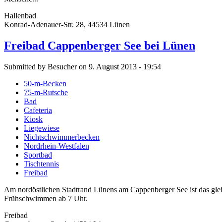
Hallenbad
Konrad-Adenauer-Str. 28, 44534 Lünen
Freibad Cappenberger See bei Lünen
Submitted by Besucher on 9. August 2013 - 19:54
50-m-Becken
75-m-Rutsche
Bad
Cafeteria
Kiosk
Liegewiese
Nichtschwimmerbecken
Nordrhein-Westfalen
Sportbad
Tischtennis
Freibad
Am nordöstlichen Stadtrand Lünens am Cappenberger See ist das gle
Frühschwimmen ab 7 Uhr.
Freibad