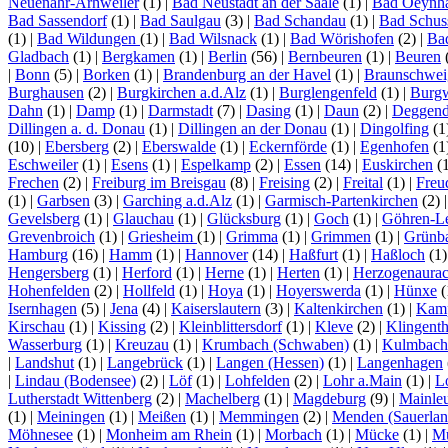
Neuenahr-Arhweiler
(1)
|
Bad Neustadt an der Saale
(1)
|
Bad Oeynh
Bad Sassendorf
(1)
|
Bad Saulgau
(3)
|
Bad Schandau
(1)
|
Bad Schus
(1)
|
Bad Wildungen
(1)
|
Bad Wilsnack
(1)
|
Bad Wörishofen
(2)
|
Ba
Gladbach
(1)
|
Bergkamen
(1)
|
Berlin
(56)
|
Bernbeuren
(1)
|
Beuren
|
Bonn
(5)
|
Borken
(1)
|
Brandenburg an der Havel
(1)
|
Braunschwei
Burghausen
(2)
|
Burgkirchen a.d.Alz
(1)
|
Burglengenfeld
(1)
|
Burg
Dahn
(1)
|
Damp
(1)
|
Darmstadt
(7)
|
Dasing
(1)
|
Daun
(2)
|
Deggend
Dillingen a. d. Donau
(1)
|
Dillingen an der Donau
(1)
|
Dingolfing
(1
(10)
|
Ebersberg
(2)
|
Eberswalde
(1)
|
Eckernförde
(1)
|
Egenhofen
(1
Eschweiler
(1)
|
Esens
(1)
|
Espelkamp
(2)
|
Essen
(14)
|
Euskirchen
(
Frechen
(2)
|
Freiburg im Breisgau
(8)
|
Freising
(2)
|
Freital
(1)
|
Freu
(1)
|
Garbsen
(3)
|
Garching a.d.Alz
(1)
|
Garmisch-Partenkirchen
(2)
Gevelsberg
(1)
|
Glauchau
(1)
|
Glücksburg
(1)
|
Goch
(1)
|
Göhren-L
Grevenbroich
(1)
|
Griesheim
(1)
|
Grimma
(1)
|
Grimmen
(1)
|
Grünb
Hamburg
(16)
|
Hamm
(1)
|
Hannover
(14)
|
Haßfurt
(1)
|
Haßloch
(1
Hengersberg
(1)
|
Herford
(1)
|
Herne
(1)
|
Herten
(1)
|
Herzogenaura
Hohenfelden
(2)
|
Hollfeld
(1)
|
Hoya
(1)
|
Hoyerswerda
(1)
|
Hünxe
(
Isernhagen
(5)
|
Jena
(4)
|
Kaiserslautern
(3)
|
Kaltenkirchen
(1)
|
Kamp
Kirschau
(1)
|
Kissing
(2)
|
Kleinblittersdorf
(1)
|
Kleve
(2)
|
Klingenth
Wasserburg
(1)
|
Kreuzau
(1)
|
Krumbach (Schwaben)
(1)
|
Kulmbach
|
Landshut
(1)
|
Langebrück
(1)
|
Langen (Hessen)
(1)
|
Langenhagen
|
Lindau (Bodensee)
(2)
|
Löf
(1)
|
Lohfelden
(2)
|
Lohr a.Main
(1)
|
L
Lutherstadt Wittenberg
(2)
|
Machelberg
(1)
|
Magdeburg
(9)
|
Mainle
(1)
|
Meiningen
(1)
|
Meißen
(1)
|
Memmingen
(2)
|
Menden (Sauerlan
Möhnesee
(1)
|
Monheim am Rhein
(1)
|
Morbach
(1)
|
Mücke
(1)
|
Mü