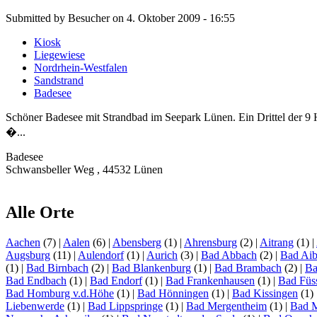
Submitted by Besucher on 4. Oktober 2009 - 16:55
Kiosk
Liegewiese
Nordrhein-Westfalen
Sandstrand
Badesee
Schöner Badesee mit Strandbad im Seepark Lünen. Ein Drittel der 9
�...
Badesee
Schwansbeller Weg , 44532 Lünen
Alle Orte
Aachen
(7)
|
Aalen
(6)
|
Abensberg
(1)
|
Ahrensburg
(2)
|
Aitrang
(1)
|
Augsburg
(11)
|
Aulendorf
(1)
|
Aurich
(3)
|
Bad Abbach
(2)
|
Bad Aib
(1)
|
Bad Birnbach
(2)
|
Bad Blankenburg
(1)
|
Bad Brambach
(2)
|
Ba
Bad Endbach
(1)
|
Bad Endorf
(1)
|
Bad Frankenhausen
(1)
|
Bad Füs
Bad Homburg v.d.Höhe
(1)
|
Bad Hönningen
(1)
|
Bad Kissingen
(1)
Liebenwerde
(1)
|
Bad Lippspringe
(1)
|
Bad Mergentheim
(1)
|
Bad 