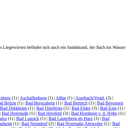
iegewiesen befindet sich auch ein Sandstrand, der flach ins Wasser
zberg
(1)
|
Aschaffenburg
(1)
|
Aßlar
(1)
|
Auerbach/Vogtl.
(3)
|
d Belzig
(1)
|
Bad Bergzabern
(1)
|
Bad Bertrich
(1)
|
Bad Bevensen
Bad Dürkheim
(1)
|
Bad Dürrheim
(1)
|
Bad Elster
(3)
|
Bad Ems
(1)
|
|
Bad Herrenalb
(1)
|
Bad Hersfeld
(3)
|
Bad Homburg v. d. Höhe
(1)
|
alza
(1)
|
Bad Lausick
(1)
|
Bad Lauterberg im Harz
(1)
|
Bad
auheim
(1)
|
Bad Nenndorf
(2)
|
Bad Neuenahr-Ahrweiler
(1)
|
Bad