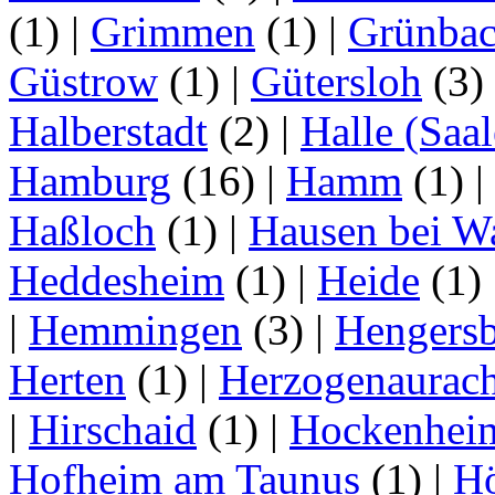
(1)
|
Grimmen
(1)
|
Grünba
Güstrow
(1)
|
Gütersloh
(3)
Halberstadt
(2)
|
Halle (Saal
Hamburg
(16)
|
Hamm
(1)
|
Haßloch
(1)
|
Hausen bei W
Heddesheim
(1)
|
Heide
(1)
|
Hemmingen
(3)
|
Hengersb
Herten
(1)
|
Herzogenaurac
|
Hirschaid
(1)
|
Hockenhei
Hofheim am Taunus
(1)
|
H