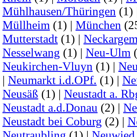
Mühlhausen/Thüringen
(1)
Müllheim
(1)
|
München
(2
Mutterstadt
(1)
|
Neckarge
Nesselwang
(1)
|
Neu-Ulm
Neukirchen-Vluyn
(1)
|
Ne
|
Neumarkt i.d.OPf.
(1)
|
Ne
Neusäß
(1)
|
Neustadt a. Rb
Neustadt a.d.Donau
(2)
|
Ne
Neustadt bei Coburg
(2)
|
N
Neutraubling
(1)
|
Neuwied