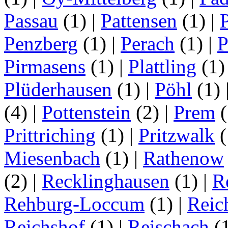
Passau
(1)
|
Pattensen
(1)
|
Penzberg
(1)
|
Perach
(1)
|
P
Pirmasens
(1)
|
Plattling
(1
Plüderhausen
(1)
|
Pöhl
(1)
(4)
|
Pottenstein
(2)
|
Prem
(
Prittriching
(1)
|
Pritzwalk
(
Miesenbach
(1)
|
Rathenow
(2)
|
Recklinghausen
(1)
|
R
Rehburg-Loccum
(1)
|
Reic
Reichshof
(1)
|
Reischach
(