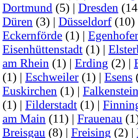
Dortmund
(5)
|
Dresden
(1
Düren
(3)
|
Düsseldorf
(10)
Eckernförde
(1)
|
Egenhofe
Eisenhüttenstadt
(1)
|
Elster
am Rhein
(1)
|
Erding
(2)
|
(1)
|
Eschweiler
(1)
|
Esens
Euskirchen
(1)
|
Falkenstei
(1)
|
Filderstadt
(1)
|
Finnin
am Main
(11)
|
Frauenau
(1
Breisgau
(8)
|
Freising
(2)
|