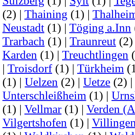
Sulzberg
(1)
|
Sylt
(1)
|
Tege
(2)
|
Thaining
(1)
|
Thalhei
Neustadt
(1)
|
Töging a.Inn
Trarbach
(1)
|
Traunreut
(2
Karden
(1)
|
Treuchtlingen
(
|
Troisdorf
(1)
|
Türkheim
(
(1)
|
Uelzen
(2)
|
Uetze
(2)
Unterschleißheim
(1)
|
Urns
(1)
|
Vellmar
(1)
|
Verden (A
Vilgertshofen
(1)
|
Villinge