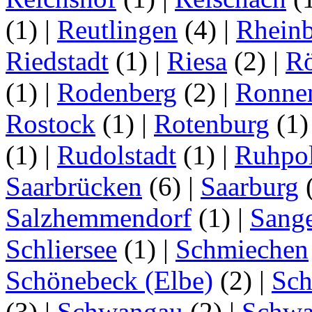
(1)
|
Reutlingen
(4)
|
Rhein
Riedstadt
(1)
|
Riesa
(2)
|
Rö
(1)
|
Rodenberg
(2)
|
Ronne
Rostock
(1)
|
Rotenburg
(1
(1)
|
Rudolstadt
(1)
|
Ruhpo
Saarbrücken
(6)
|
Saarburg
Salzhemmendorf
(1)
|
Sang
Schliersee
(1)
|
Schmiechen
Schönebeck (Elbe)
(2)
|
Sc
(3)
|
Schwangau
(2)
|
Schwa