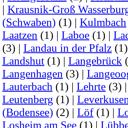
|
Krausnik-Groß Wasserbur
(Schwaben)
(1)
|
Kulmbach
Laatzen
(1)
|
Laboe
(1)
|
La
(3)
|
Landau in der Pfalz
(1
Landshut
(1)
|
Langebrück
Langenhagen
(3)
|
Langeoo
Lauterbach
(1)
|
Lehrte
(3)
Leutenberg
(1)
|
Leverkuse
(Bodensee)
(2)
|
Löf
(1)
|
Lo
Losheim am See
(1)
|
Lübb