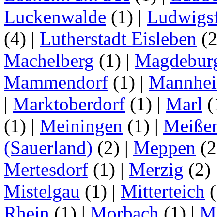
Luckenwalde
(1)
|
Ludwigsf
(4)
|
Lutherstadt Eisleben
(
Machelberg
(1)
|
Magdebur
Mammendorf
(1)
|
Mannhe
|
Marktoberdorf
(1)
|
Marl
(
(1)
|
Meiningen
(1)
|
Meiße
(Sauerland)
(2)
|
Meppen
(2
Mertesdorf
(1)
|
Merzig
(2)
Mistelgau
(1)
|
Mitterteich
(
Rhein
(1)
|
Morbach
(1)
|
M